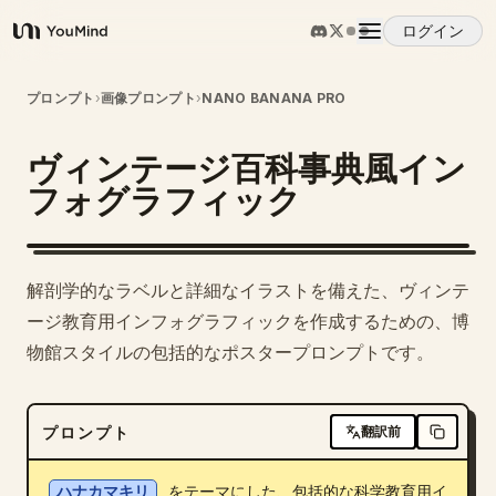
ログイン
YouMind
概要
プロンプト
›
画像プロンプト
›
NANO BANANA PRO
ヴィンテージ百科事典風イン
ユースケース
フォグラフィック
スキル
解剖学的なラベルと詳細なイラストを備えた、ヴィンテ
プロンプト
ージ教育用インフォグラフィックを作成するための、博
物館スタイルの包括的なポスタープロンプトです。
料金
プロンプト
翻訳前
ダウンロード
ハナカマキリ
 をテーマにした、包括的な科学教育用イ