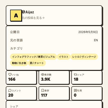
@Aijaz
A
元の投稿を見る
公開日
2026年5月9日
元の言語
EN
カテゴリ
インフォグラフィック / 教育ビジュアル
イラスト
レトロ / ヴィンテージ
動物 / 生き物
図 / チャート
いいね
表示数
シェア
166
3.9K
18
コメント
保存
引用
20
117
0
シェア