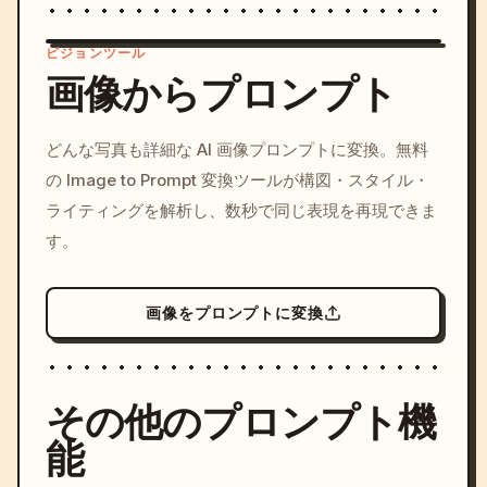
ビジョンツール
画像からプロンプト
/imagine prompt: cinemati
どんな写真も詳細な AI 画像プロンプトに変換。無料
c, cyberpunk sunset, neon
の Image to Prompt 変換ツールが構図・スタイル・
colors, 8k --v 6.0
ライティングを解析し、数秒で同じ表現を再現できま
す。
画像をプロンプトに変換
その他のプロンプト機
能