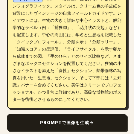
ンフォグラフィック。スタイルは、クリーム色の羊皮紙を
ブログ
背景にしたヴィンテージの自然フィールドガイドです。レ
イアウトには、生物の大きく詳細な中心イラストと、解剖
更新情報
学的なラベル（例：「捕獲脚」、「花弁状の突起」など）
を配置します。中心の周囲には、学名と生息地を記載した
「クイックプロフィール」、分類を示す「分類ツリー」、
「知識スコア」の星評価、「ライフサイクル」を示す卵か
ら成体までの図、「手のひら」とのサイズ比較など、さま
ざまなボックスセクションを配置してください。獲物の小
さなイラストを添えた「食性」セクション、熱帯雨林の写
真を用いた「生息地」セクション、そして下部には「豆知
識」バナーを含めてください。美学はクリーンでプロフェ
ッショナル、かつ非常に詳細であり、高級な博物館のポス
ターを彷彿とさせるものにしてください。
PROMPTで画像を生成