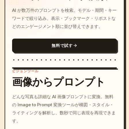
AI が数万件のプロンプトを検索。モデル・期間・キー
ワードで絞り込み、表示・ブックマーク・リポストな
どのエンゲージメント順に並び替えできます。
無料で試す
ビジョンツール
画像からプロンプト
/imagine prompt: cinemati
どんな写真も詳細な AI 画像プロンプトに変換。無料
c, cyberpunk sunset, neon
の Image to Prompt 変換ツールが構図・スタイル・
colors, 8k --v 6.0
ライティングを解析し、数秒で同じ表現を再現できま
す。