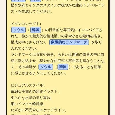
描き水彩とインクのスタイルの穏やかな建築トラベルイラ
ブログ
ストを作成してください。

更新情報
ソウル
（
韓国
）の日常的な雰囲気にインスパイアさ
れた、静かで魅力的な路地沿いの家や小さな建物を描き、
構成の中にさりげなく 
象徴的なランドマーク
 を取り
入れてください。

ランドマークは背景や遠景、あるいは周囲の風景の中に自
然に溶け込ませ、穏やかな住宅街の雰囲気を損なうことな
く、その場所が 
ソウル
（
韓国
）であることを明確
に感じさせるようにしてください。

ビジュアルスタイル:

繊細な手描きの建築イラスト、

柔らかな水彩の塗り重ね、

細いインクの輪郭線、

わずかに不完全なスケッチライン、
