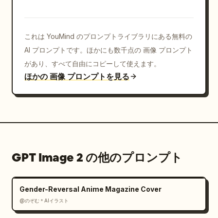
落ち着いたブルーのアクセント、

オリーブおよびソフトグリーン、

明るいアースブラウン、

これは YouMind のプロンプトライブラリにある無料の
柔らかなナチュラルニュートラルカラー。

AI プロンプトです。ほかにも数千点の 画像 プロンプト
テクスチャ:

があり、すべて自由にコピーして使えます。
目に見える水彩紙の粒子、

ほかの 画像 プロンプトを見る
透明感のある絵の具のレイヤー、

柔らかな手描きのブラシテクスチャ、

優しいインクとウォッシュの仕上げ。

ムード:

平和、

GPT Image 2 の他のプロンプト
晴れやか、

静寂、

ノスタルジック、

Gender-Reversal Anime Magazine Cover
心地よい、

洗練された、

@のぞむ＊AIイラスト
詩的、
