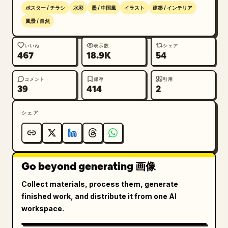
なディテールや日常のデザイン要素をさりげなく取り入れ
ポスター / チラシ
水彩
墨 / 中国風
イラスト
建築 / インテリア
風景 / 自然
象徴的なランドマーク
 を、屋根越しや遠景、あるいは
周囲のスカイラインや風景の一部として、街のシンボルと
いいね
表示数
シェア
467
18.9K
54
して柔らかく統合してください。

全体的に、静かでエレガント、温かく、その土地に根ざし
た雰囲気を感じさせるシーンにしてください。

コメント
保存
引用
39
414
2
構成:

シェア
トラベルポスター形式のランドスケープ（横長）、

広い水平レイアウト、

上半分または左上を占める大きな空の余白、

構成の下部に配置されたメインの建物、

Go beyond generating 画像
バランスの取れたネガティブスペース、

正面またはわずかに角度をつけた構図、

Collect materials, process them, generate
ベース部分に沿った鉢植えや小さなオブジェクト、

finished work, and distribute it from one AI
背景や遠方にさりげなく配置されたランドマーク、

workspace.
すっきりと広々としたレイアウト、

ミニマルでありながら感情豊かな構成。
