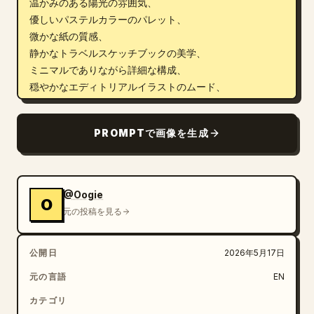
温かみのある陽光の雰囲気、

優しいパステルカラーのパレット、

微かな紙の質感、

静かなトラベルスケッチブックの美学、

ミニマルでありながら詳細な構成、

穏やかなエディトリアルイラストのムード、

詩的な日常の風景、

心地よく洗練されたビジュアルトーン、

PROMPTで画像を生成
フォトリアリズムなし、

強いコントラストなし、

彩度の高い色なし、

劇的なライティングなし。

@Oogie
O
元の投稿を見る
シーン:

シンプルな壁、タイル屋根や地域特有の屋根、塗装された
公開日
2026年5月17日
ドアや窓を持ち、自然に配置された鉢植えがいくつか置か
れた、平和な小さな家、カフェ、スタジオ、または地元の
元の言語
EN
カテゴリ
ソウル
（
韓国
）らしさを感じさせる、現地の建築的