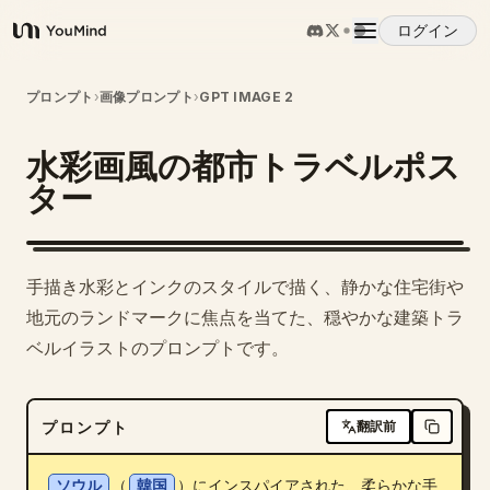
ログイン
YouMind
概要
プロンプト
›
画像プロンプト
›
GPT IMAGE 2
水彩画風の都市トラベルポス
ユースケース
ター
スキル
手描き水彩とインクのスタイルで描く、静かな住宅街や
プロンプト
地元のランドマークに焦点を当てた、穏やかな建築トラ
ベルイラストのプロンプトです。
料金
プロンプト
翻訳前
ダウンロード
ソウル
（
韓国
）にインスパイアされた、柔らかな手