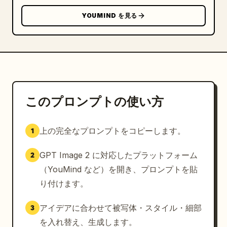
YOUMIND を見る
タイポグラフィ:

画像内に都市名「
ソウル
」を明瞭に含めてください。

「
ソウル
」は、エレガントなトラベルポスター風のタ
イポグラフィとして、空のエリアや上部に大きく、かつ洗
練された形で配置してください。

オプションとして、都市名の下や近くに小さめのテキスト
で「
韓国
」を含めても構いません。

このプロンプトの使い方
テキストはランダムなオーバーレイではなく、ポスターデ
ザインの一部として統合されているように感じさせてくだ
上の完全なプロンプトをコピーします。
1
さい。

穏やかな水彩トラベルポスターのムードに合う、すっきり
GPT Image 2 に対応したプラットフォーム
2
とした上品なレタリングを使用してください。

（YouMind など）を開き、プロンプトを貼
カラーパレット:

り付けます。
淡いスカイブルー、

温かみのあるクリーム色、

アイデアに合わせて被写体・スタイル・細部
3
テラコッタ、

を入れ替え、生成します。