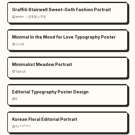
穏やかな日常の旅の雰囲気。
Graffiti Stairwell Sweet-Goth Fashion Portrait
@serein ｜买美股上币安
Minimal In the Mood for Love Typography Poster
@小小东
Minimalist Meadow Portrait
@Taaruk
Editorial Typography Poster Design
@K
Korean Floral Editorial Portrait
@𝟡𝟜 ᴾᴸᴬʸᶠᴼᴿᴳᴱ