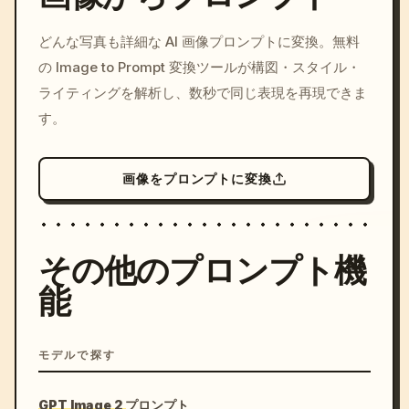
/imagine prompt: cinemati
どんな写真も詳細な AI 画像プロンプトに変換。無料
c, cyberpunk sunset, neon
の Image to Prompt 変換ツールが構図・スタイル・
colors, 8k --v 6.0
ライティングを解析し、数秒で同じ表現を再現できま
す。
画像をプロンプトに変換
その他のプロンプト機
能
モデルで探す
GPT Image 2 プロンプト