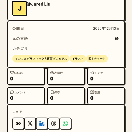
@Jared Liu
J
公開日
2025年12月10日
元の言語
EN
カテゴリ
インフォグラフィック / 教育ビジュアル
イラスト
図 / チャート
いいね
表示数
シェア
0
0
0
コメント
保存
引用
0
0
0
シェア