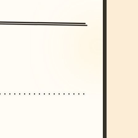
/imagine prompt: cinematic, cyberpunk s
unset, neon colors, 8k --v 6.0