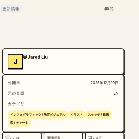
更新情報
@Jared Liu
J
公開日
2025年12月10日
元の言語
EN
カテゴリ
インフォグラフィック / 教育ビジュアル
イラスト
スケッチ / 線画
図 / チャート
いいね
表示数
シェア