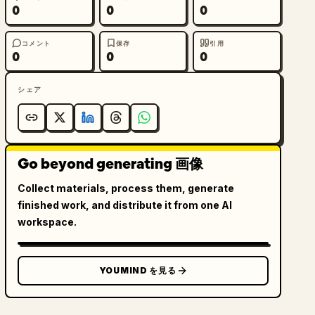
0
0
0
コメント
保存
引用
0
0
0
シェア
Go beyond generating 画像
Collect materials, process them, generate
finished work, and distribute it from one AI
workspace.
YOUMIND を見る