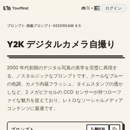
ログイン
YouMind
概要
プロンプト
›
画像プロンプト
›
SEEDREAM 4.5
Y2K デジタルカメラ自撮り
ユースケース
スキル
2000 年代初期のデジタル写真の美学を完璧に再現す
る、ノスタルジックなプロンプトです。クールなブルー
プロンプト
の色調、カメラ内蔵フラッシュ、タイムスタンプの透か
しなど、2 メガピクセルの CCD センサーが持つローフ
ァイな魅力を捉えており、レトロなソーシャルメディア
料金
コンテンツに最適です。
ダウンロード
プロンプト
翻訳前