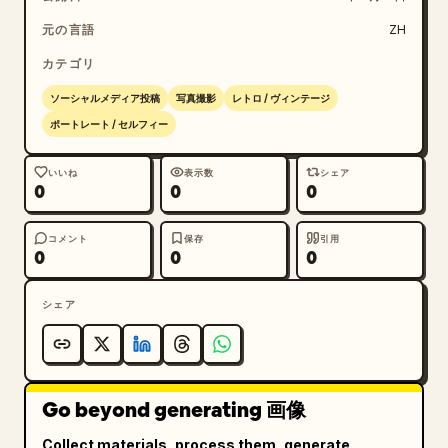
元の言語
ZH
カテゴリ
ソーシャルメディア投稿
写真撮影
レトロ / ヴィンテージ
ポートレート / セルフィー
いいね
表示数
シェア
0
0
0
コメント
保存
引用
0
0
0
シェア
Go beyond generating 画像
Collect materials, process them, generate