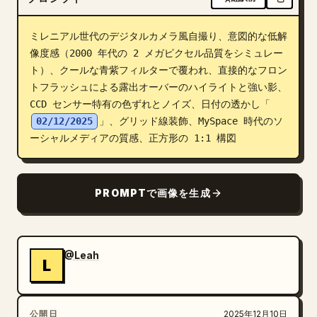
ブログ
ミレニアル世代のデジタルカメラ風自撮り、意図的な低解
像度感（2000 年代の 2 メガピクセル品質をシミュレー
更新情報
ト）、クールな青紫フィルターで覆われ、直接的なフロン
トフラッシュによる露出オーバーのハイライトと強い影、
CCD センサー特有の色ずれとノイズ、日付の透かし「
02/12/2025
」、グリッド線装飾、MySpace 時代のソ
ーシャルメディアの質感、正方形の 1:1 構図
PROMPTで画像を生成
@Leah
L
公開日
2025年12月10日