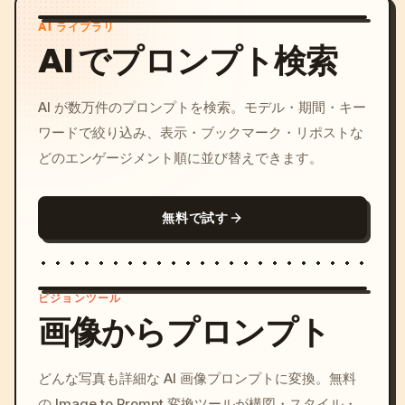
AI ライブラリ
AI でプロンプト検索
AI が数万件のプロンプトを検索。モデル・期間・キー
ワードで絞り込み、表示・ブックマーク・リポストな
どのエンゲージメント順に並び替えできます。
無料で試す
ビジョンツール
画像からプロンプト
/imagine prompt: cinemati
どんな写真も詳細な AI 画像プロンプトに変換。無料
c, cyberpunk sunset, neon
の Image to Prompt 変換ツールが構図・スタイル・
colors, 8k --v 6.0