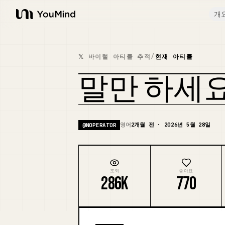
개
YouMind
𝕏 바이럴 아티클 추적
/
현재 아티클
말만 하세
영어
2개월 전 · 2026년 5월 28일
@
NOPERATOR
조회
좋아요
286K
770