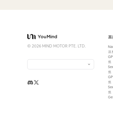
프
©
2026
MIND MOTOR PTE. LTD.
Na
프
GP
트
Se
트
GP
트
Se
트
Ge