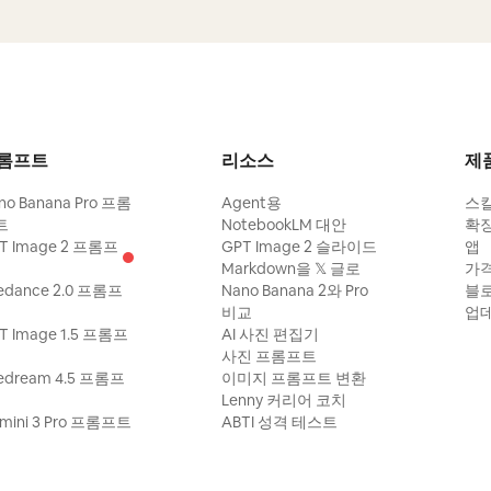
롬프트
리소스
제
no Banana Pro 프롬
Agent용
스
트
NotebookLM 대안
확
T Image 2 프롬프
GPT Image 2 슬라이드
앱
Markdown을 𝕏 글로
가
edance 2.0 프롬프
Nano Banana 2와 Pro
블
비교
업
T Image 1.5 프롬프
AI 사진 편집기
사진 프롬프트
edream 4.5 프롬프
이미지 프롬프트 변환
Lenny 커리어 코치
mini 3 Pro 프롬프트
ABTI 성격 테스트