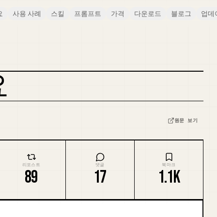
요
사용 사례
스킬
프롬프트
가격
다운로드
블로그
업데
요
커버 리믹스
원문 보기
리포스트
댓글
북마크
89
17
1.1K