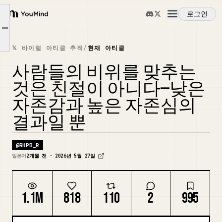
로그인
"편리함"과 "애정"은 완전히 다른 것입니다
YouMind
Article outline
평등하지 않은 관계가 만들어내는 "가벼움"
개요
𝕏 바이럴 아티클 추적
/
현재 아티클
자기 주관적인 사람들이 가진 "신뢰"의 무게
사람들의 비위를 맞추는
사용 사례
것은 친절이 아니다—낮은
자존감과 높은 자존심의
스킬
결과일 뿐
프롬프트
@
RKPB_R
일본어
2개월 전 · 2026년 5월 27일
가격
1.1M
818
110
2
995
다운로드