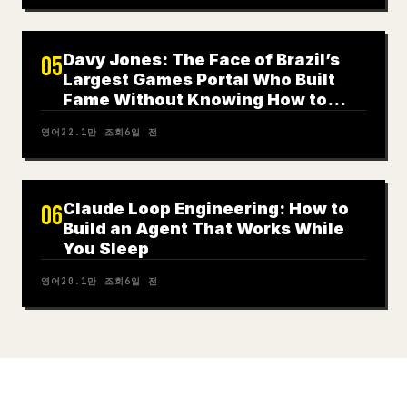
Davy Jones: The Face of Brazil’s
05
Largest Games Portal Who Built
Fame Without Knowing How to
Play
영어
22.1만
조회
6일 전
Claude Loop Engineering: How to
06
Build an Agent That Works While
You Sleep
영어
20.1만
조회
6일 전