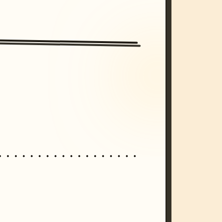
/imagine prompt: cinematic, cyberpunk s
unset, neon colors, 8k --v 6.0