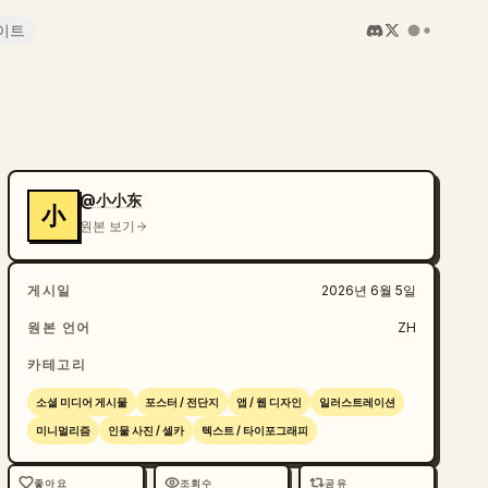
이트
@小小东
小
원본 보기
게시일
2026년 6월 5일
원본 언어
ZH
카테고리
소셜 미디어 게시물
포스터 / 전단지
앱 / 웹 디자인
일러스트레이션
미니멀리즘
인물 사진 / 셀카
텍스트 / 타이포그래피
좋아요
조회수
공유