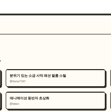
트
분위기 있는 소금 사막 패션 필름 스틸
@Nailai7981
애니메이션 동반자 초상화
@Meem