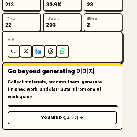
213
30.9K
28
댓글
북마크
인용
22
203
2
공유
Go beyond generating 이미지
Collect materials, process them, generate
finished work, and distribute it from one AI
workspace.
YOUMIND 살펴보기