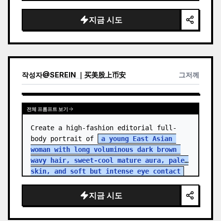
지금 시도
작성자
@
SEREIN ｜买美股上币安
그저께
전체 프롬프트 보기
Create a high-fashion editorial full-
body portrait of 
a young East Asian 
woman with long voluminous dark brown 
wavy hair, sweet-cool mature aura, pale 
skin, and soft but intense eye contact
standing in an aband…
지금 시도