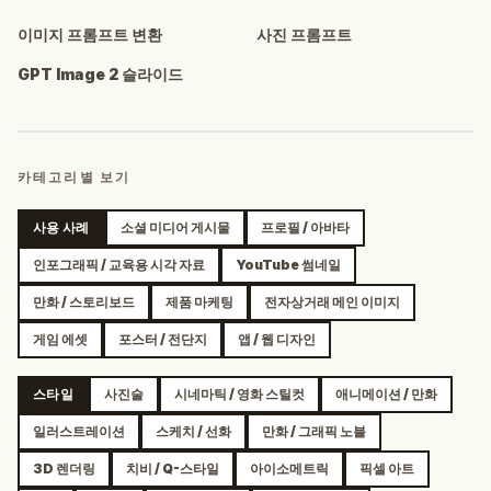
이미지 프롬프트 변환
사진 프롬프트
GPT Image 2 슬라이드
카테고리별 보기
사용 사례
소셜 미디어 게시물
프로필 / 아바타
인포그래픽 / 교육용 시각 자료
YouTube 썸네일
만화 / 스토리보드
제품 마케팅
전자상거래 메인 이미지
게임 에셋
포스터 / 전단지
앱 / 웹 디자인
스타일
사진술
시네마틱 / 영화 스틸컷
애니메이션 / 만화
일러스트레이션
스케치 / 선화
만화 / 그래픽 노블
3D 렌더링
치비 / Q-스타일
아이소메트릭
픽셀 아트