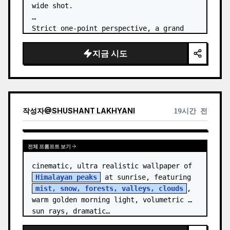
wide shot.

Strict one-point perspective, a grand 
heavenly staircase paved with light 
golden jade, passing through the sea of 
지금 시도
clouds from the bottom…
작성자
@
SHUSHANT LAKHYANI
19시간 전
전체 프롬프트 보기
cinematic, ultra realistic wallpaper of 
Himalayan peaks
 at sunrise, featuring 
mist, snow, forests, valleys, clouds
, 
warm golden morning light, volumetric 
sun rays, dramatic…