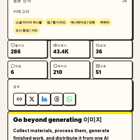
원본 언어
JA
하도록 하세요. 댓글은 주로 일본어입니다. 중요: 댓
글 섹션에서 캐릭터를 유명인처럼 대하지 마세요. 비난
카테고리
이나 뉴스처럼 다루지 마세요. 도시 전설이나 희귀한 
소셜 미디어 게시물
앱 / 웹 디자인
애니메이션 / 만화
캐릭터
야생 동물을 보는 듯한 자연스러운 온도여야 합니다. 
도시 풍경 / 거리
스마트폰 촬영 특유의 질감을 강조하세요: 가벼운 HDR 
처리, 미세한 센서 노이즈, 약간의 JPEG 압축 느낌, 
좋아요
조회수
공유
자연스러운 노출, 약간의 색수차, 자동 초점 느낌, 높
286
43.4K
36
은 ISO 노이즈, 핸드헬드 촬영 특유의 미세한 흔들림. 
짧은 영상에서 잘라낸 프레임 같은 현실감. 영화 포스
댓글
북마크
인용
6
210
51
터 스타일 금지. 영화적 연출 금지. 극적인 조명 금
지. 과도한 피사계 심도 효과 금지. 정보를 과하게 넣
지 마세요. 광고 사진 스타일 금지. AI 특유의 광택 
공유
렌더링을 피하세요. "소셜 미디어를 통해 우연히 흘러
나온 신비로운 영상", "왠지 아무도 놀라지 않음", 
"본인만 평범하게 살고 있음"이라는 기묘한 현실감을 
우선시하세요.
Go beyond generating 이미지
Collect materials, process them, generate
finished work, and distribute it from one AI