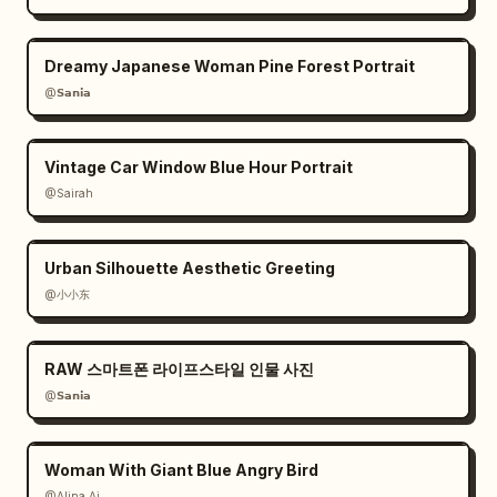
Dreamy Japanese Woman Pine Forest Portrait
@𝗦𝗮𝗻𝗶𝗮
Vintage Car Window Blue Hour Portrait
@Sairah
Urban Silhouette Aesthetic Greeting
@小小东
RAW 스마트폰 라이프스타일 인물 사진
@𝗦𝗮𝗻𝗶𝗮
Woman With Giant Blue Angry Bird
@Alina Ai