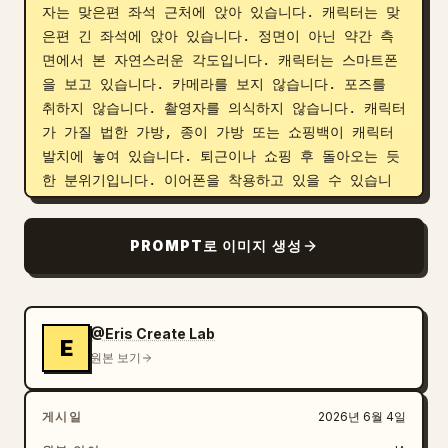
자는 맞은편 좌석 근처에 앉아 있습니다. 캐릭터는 맞
은편 긴 좌석에 앉아 있습니다. 정면이 아닌 약간 측
면에서 본 자연스러운 각도입니다. 캐릭터는 스마트폰
을 보고 있습니다. 카메라를 보지 않습니다. 포즈를 
취하지 않습니다. 촬영자를 의식하지 않습니다. 캐릭터
가 가질 법한 가방, 종이 가방 또는 쇼핑백이 캐릭터 
발치에 놓여 있습니다. 퇴근이나 쇼핑 후 돌아오는 듯
한 분위기입니다. 이어폰을 착용하고 있을 수 있습니
다. 피곤하거나 졸린 표정일 수 있습니다. 그저 평범
하게 이동 중입니다. 주변 승객들이 자연스럽게 존재합
PROMPT로 이미지 생성
니다. 아무도 캐릭터에게 특별한 반응을 보이지 않습니
다. 주변 세계를 사람들이 "애니메이션 캐릭터의 존재
에 익숙해진" 신비로운 일상으로 묘사하세요. 화면에 
현대적인 
@Eris Create Lab
E
TikTok, Instagram Reels 또는 YouTube Shorts
원본 보기
와 유사한 분위기
를 추가하세요. 라이브 방송 화면이 아닙니다. 좋아요 
수, 댓글 섹션, 공유 버튼 등을 자연스럽게 표시하세
게시일
2026년 6월 4일
요. 댓글 내용을 고정하지 말고 AI가 자연스럽게 생성