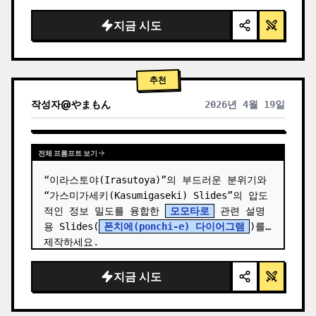
  "background": "
부드러운 보라색 및 파란색 
그라데이션
",

지금 시도
  "header": {

    "logo": "∞ {argument name=\"product 
name\" default=\"…
추천
작성자
@
やまもん
2026년 4월 19일
다른 모델 결과 보기
전체 프롬프트 보기
“이라스토야(Irasutoya)”의 부드러운 분위기와 
“가스미가세키(Kasumigaseki) Slides”의 압도
적인 정보 밀도를 융합한 
모모타로
 관련 설명
용 Slides(
폰치에(ponchi-e) 다이어그램
)를 
제작하세요.
지금 시도