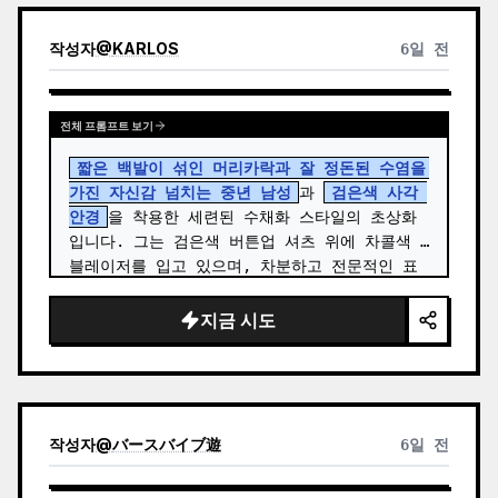
작성자
@
KARLOS
6일 전
전체 프롬프트 보기
짧은 백발이 섞인 머리카락과 잘 정돈된 수염을 
가진 자신감 넘치는 중년 남성
과 
검은색 사각 
안경
을 착용한 세련된 수채화 스타일의 초상화
입니다. 그는 검은색 버튼업 셔츠 위에 차콜색 
블레이저를 입고 있으며, 차분하고 전문적인 표
정으로 먼 곳을 사색하듯 바라보고 있습니다. 이 
작품은 사실적인 얼굴 묘사와 따뜻한 베이지, 회
지금 시도
색, 세피…
작성자
@
バースバイブ遊
6일 전