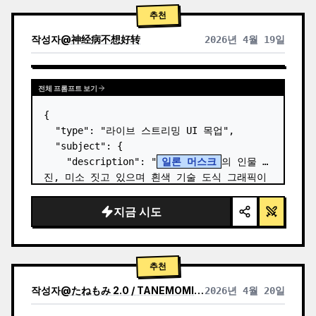
추천
작성자
@
神经病不想好转
2026년 4월 19일
전체 프롬프트 보기
{

  "type": "라이브 스트리밍 UI 목업",

  "subject": {

    "description": "
일론 머스크
의 인물 사
진, 미소 짓고 있으며 흰색 기술 도식 그래픽이 
그려진 검은색 티셔츠 착용",

    "background": "왼쪽에는 '
SPACEX
' 텍
지금 시도
스트가 있는 화면,…
추천
작성자
@
たねもみ 2.0 / TANEMOMI VER2.0
2026년 4월 20일