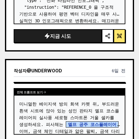
  "type": "진화 타임라인 인포그래픽",

  "instruction": "REFERENCE_0 을 구조적 
기반으로 사용하여 평면 벡터 디자인을 매우 사
실적인 3D 인포그래픽으로 변환하세요. 매끄러운 
경사로를 뚜렷한 돌계단으로 교체하고 모든 생물
을 고화질 실사 3D 모델로 업그레이드하세요.",

지금 시도
  "style": {

    "background": "{argument 
name=\"background style\" default=\"빈티
지 질감의 양피지\…
작성자
@
UNDERWOOD
6일 전
전체 프롬프트 보기
미니멀한 베이지색 방의 회색 카펫 위, 부드러운 
흰색 시트에 앉아 있는 성인 판타지 엘프 코스플
레이어의 실사풍 세로형 스마트폰 거울 셀카를 
생성하세요. 피사체는 
엘프 공주 코스플레이어
이며, 금색 체인 디테일과 얇은 팔찌, 금색 다리 
밴드, 연한 파란색 꽃 장식이 달린 섬세한 흰색 