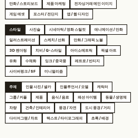
만화 / 스토리보드
제품 마케팅
전자상거래 메인 이미지
게임 에셋
포스터 / 전단지
앱 / 웹 디자인
스타일
사진술
시네마틱 / 영화 스틸컷
애니메이션 / 만화
일러스트레이션
스케치 / 선화
만화 / 그래픽 노블
3D 렌더링
치비 / Q-스타일
아이소메트릭
픽셀 아트
유화
수채화
잉크 / 중국풍
레트로 / 빈티지
사이버펑크 / SF
미니멀리즘
주제
인물 사진 / 셀카
인플루언서 / 모델
캐릭터
그룹 / 커플
제품
음식 / 음료
패션 아이템
동물 / 생명체
차량
건축 / 인테리어
풍경 / 자연
도시 풍경 / 거리
다이어그램 / 차트
텍스트 / 타이포그래피
초록 / 배경