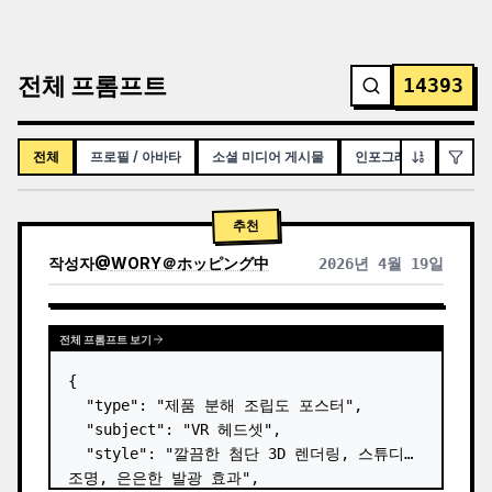
전체 프롬프트
14393
전체
프로필 / 아바타
소셜 미디어 게시물
인포그래픽 / 교육용 시
추천
작성자
@
WORY＠ホッピング中
2026년 4월 19일
전체 프롬프트 보기
{

  "type": "제품 분해 조립도 포스터",

  "subject": "VR 헤드셋",

  "style": "깔끔한 첨단 3D 렌더링, 스튜디오 
조명, 은은한 발광 효과",
