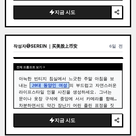
있으며, 따뜻하고 자연스러운 메이크업, 맑고 빛
나는 피부, 작은 링 귀걸이를 착용하고 카메라를 
지금 시도
정…
작성자
@
SEREIN ｜买美股上币安
6일 전
전체 프롬프트 보기
아늑한 빈티지 침실에서 느긋한 주말 아침을 보
내는 
20대 동양인 여성
의 부드럽고 자연스러운 
라이프스타일 인물 사진을 생성하세요. 그녀는 
문이나 옷장 구석에 중앙에 서서 카메라를 향해 
차분하면서도 약간 장난기 어린 졸린 표정을 짓
고 있으며, 맑은 눈, 은은한 메이크업, 사실적인 
피부 질감을 보여줍니다. …
지금 시도