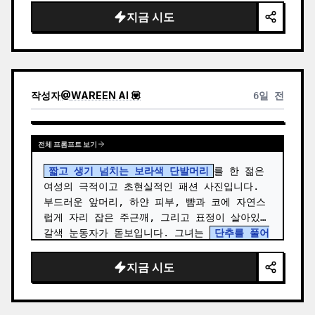
드레이프 판타지 의상을 착용하고 있습니다. …
지금 시도
작성자
@
WAREEN AI 💟
6일 전
전체 프롬프트 보기
짧고 생기 넘치는 보라색 단발머리
를 한 젊은 
여성의 극적이고 초현실적인 패션 사진입니다. 
부드러운 앞머리, 하얀 피부, 뺨과 코에 자연스
럽게 자리 잡은 주근깨, 그리고 표정이 살아있는 
갈색 눈동자가 돋보입니다. 그녀는 
단추를 풀어
헤친 밝은 빨간색 긴팔 면 셔츠
를 입고 그 안에 
몸에 딱 맞는 흰색 스쿱 넥 크롭 탑을 매치했으
지금 시도
며, 빈티…