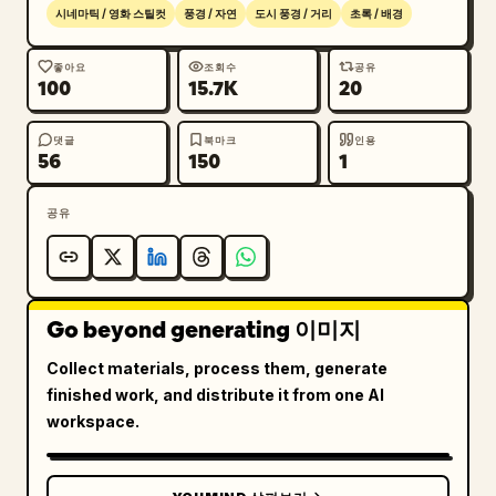
사실적인 스케일, 채도가 낮은 청회색 팔레트, 차가운 
시네마틱 / 영화 스틸컷
풍경 / 자연
도시 풍경 / 거리
초록 / 배경
폭풍 조명, 분위기 있는 구름, 볼륨감 있는 안개, 날
카로운 지형 디테일, 미니어처 건축 디테일, 빛나는 
좋아요
조회수
공유
100
15.7K
20
용암의 대비, 전략적 캠페인 지도처럼 선명한 붉은색 
경로 오버레이. 위험하고 웅장한 분위기를 자아내며 판
타지 게임 공개나 퀘스트 계획 비주얼에 적합해야 합니
댓글
북마크
인용
56
150
1
다.

공유
제약 사항: 읽을 수 있는 텍스트 금지, UI 패널 금지, 
나침반 금지, 캐릭터 클로즈업 금지, 현대식 건물 금
지, 워터마크 금지. 붉은색 경로가 도로처럼 보이지 
않도록 명확하게 보이게 하되, 지도 위에 주석이 달린 
Go beyond generating 이미지
퀘스트 경로처럼 얹혀 있는 형태로 표현하세요.
Collect materials, process them, generate
finished work, and distribute it from one AI
workspace.