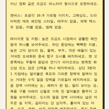
아닌 영화 같은 조감도 파노라마 형식으로 표현하세요.

블로그
캔버스: 초광각 16:9 가로형 이미지, 고해상도, 드라
마틱한 매트 페인팅 스타일, 테두리 없음, 제목 텍스
업데이트
트 없음, 라벨 없음, 범례 없음.

레이아웃 및 지형: 높은 조감도 시점에서 광활한 해안 
왕국 하나를 보여주세요. 하단 중앙에는 빽빽한 지붕, 
높은 고딕 양식의 탑, 돌벽, 부두, 작은 배들이 있는 
거대한 요새화된 중세 항구 도시를 배치하세요. 맨 오
른쪽에는 주황색 용암과 연기가 피어오르는 뾰족한 화
산섬 또는 검은 산맥을 하나 배치하세요. 상단 3분의 
1 지점에는 얼어붙은 폭포와 가파른 청백색 절벽이 있
는 거대한 수직 얼음 장벽을 가로질러 배치하세요. 얼
음 장벽 너머에는 눈, 폐허가 된 탑, 멀리 보이는 성, 
폭풍 구름 아래의 산들로 가득 찬 얼어붙은 황무지 고
원을 보여주세요. 도시와 얼음 장벽 사이에는 넓은 어
두운 숲 지역, 갈라지는 강 삼각주, 흩어져 있는 마
을, 도로, 폐허, 바위 언덕을 배치하세요. 육지 주변