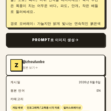
은 폭풍이 치는 어두운 바다, 파도, 안개, 작은 배들
로 둘러싸세요.

경로 오버레이: 가늘지만 밝게 빛나는 연속적인 붉은색 
손그림 여행 경로 선을 정확히 1개 추가하고, 흰색 테
두리가 있는 작은 붉은색 화살표를 포함하세요. 경로는 
PROMPT로 이미지 생성
항구 도시 근처에서 시작하여 바다를 가로질러 화산섬
으로 향했다가 다시 도시로 돌아오고, 성벽 도시를 지
나 북쪽으로 굽이치며 습지와 숲을 가로지르고, 얼음 
장벽의 좁은 문이나 틈을 통과하여 얼어붙은 고원을 가
@zhouluobo
Z
로질러 먼 북쪽으로 이어지는 구불구불한 길로 계속됩
원본 보기
니다. 경로를 따라 총 13개의 화살표를 포함하세요: 
바다에서 화산으로 향하는 경로에 3개, 항구 도시 접
게시일
2026년 6월 6일
근로 주변 및 내부에 3개, 숲이 우거진 중앙 지대에 3
개, 얼음 장벽 통과 지점에 1개, 눈 덮인 북부 고원에 
원본 언어
EN
3개.

카테고리
시각적 스타일: 초정밀 영화적 판타지 콘셉트 아트, 
게임 에셋
인포그래픽 / 교육용 시각 자료
일러스트레이션