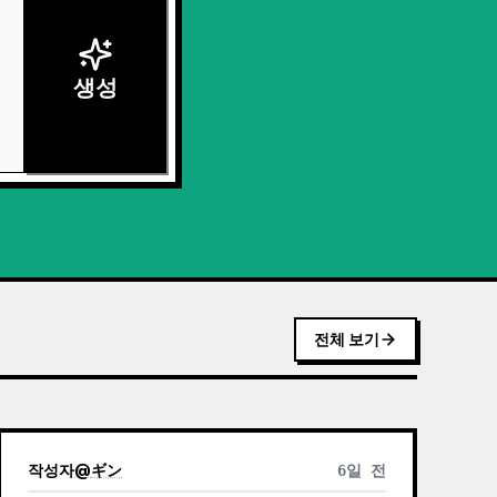
생성
전체 보기
작성자
@
ギン
6일 전