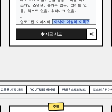
스타일 스냅샷, 콜라주 없음, 그리드 없
음, 텍스트 없음, 워터마크 없음.

업로드된 이미지의 
아시아 여성의 이목구
비, 얼굴형, 길고 곧은 검은 머리, 자연스
러운 피부 질감
과 전반적인 분위기만 참조
지금 시도
하여 외모의 일관성을 유지하세요. …
 교육용 시각 자료
YOUTUBE 썸네일
만화 / 스토리보드
포스터 / 전단
추천