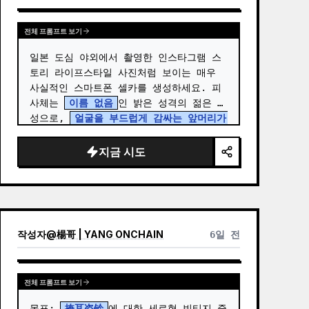
전체 프롬프트 보기
일본 도심 야외에서 촬영한 인스타그램 스
토리 라이프스타일 사진처럼 보이는 매우 
사실적인 스마트폰 셀카를 생성하세요. 피
사체는 
이름 없음
인 밝은 성격의 젊은 여
성으로, 
얼굴을 부드럽게 감싸는 앞머리가 
있는 짧은 금발
을 하고 있으며, 따뜻하고 
자연스러운 메이크업, 맑고 빛나는 피부, 
지금 시도
작은 링 귀걸이를 착용하고 카메라를 정…
작성자
@
楊哥 | YANG ONCHAIN
6일 전
전체 프롬프트 보기
목표: 
掩耳盗铃
에 대한 세로형 빈티지 중