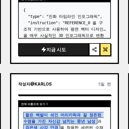
{

  "type": "진화 타임라인 인포그래픽",

  "instruction": "REFERENCE_0 을 구
조적 기반으로 사용하여 평면 벡터 디자인
을 매우 사실적인 3D 인포그래픽으로 변환
하세요. 매끄러운 경사로를 뚜렷한 돌계단
으로 교체하고 모든 생물을 고화질 실사 
지금 시도
3D 모델로 업그레이드하세요.",

  "style": {

    "background": "{argument 
name=\"background style\" 
default=\"빈티지 질감의 양피지\…
작성자
@
KARLOS
5일 전
전체 프롬프트 보기
짧은 백발이 섞인 머리카락과 잘 정돈된 
수염을 가진 자신감 넘치는 중년 남성
과 
검은색 사각 안경
을 착용한 세련된 수채