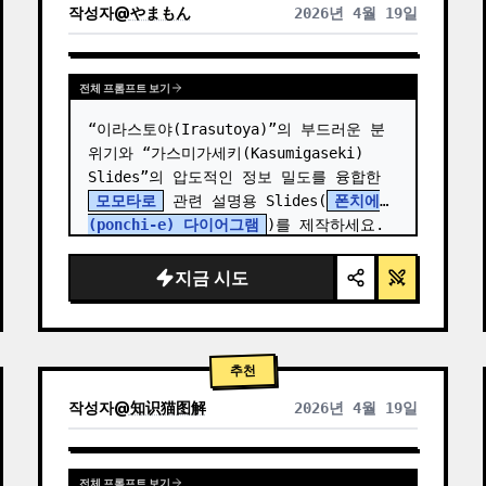
작성자
@
やまもん
2026년 4월 19일
다른 모델 결과 보기
전체 프롬프트 보기
“이라스토야(Irasutoya)”의 부드러운 분
위기와 “가스미가세키(Kasumigaseki) 
Slides”의 압도적인 정보 밀도를 융합한 
모모타로
 관련 설명용 Slides(
폰치에
(ponchi-e) 다이어그램
)를 제작하세요.
지금 시도
추천
작성자
@
知识猫图解
2026년 4월 19일
전체 프롬프트 보기