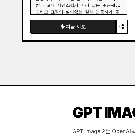
뺨과 코에 자연스럽게 자리 잡은 주근깨, 
그리고 표정이 살아있는 갈색 눈동자가 돋
보입니다. 그녀는 
단추를 풀어헤친 밝은 
빨간색 긴팔 면 셔츠
를 입고 그 안에 몸
지금 시도
에 딱 맞는 흰색 스쿱 넥 크롭 탑을 매치
했으며, 빈티…
GPT IMA
GPT Image 2는 Ope