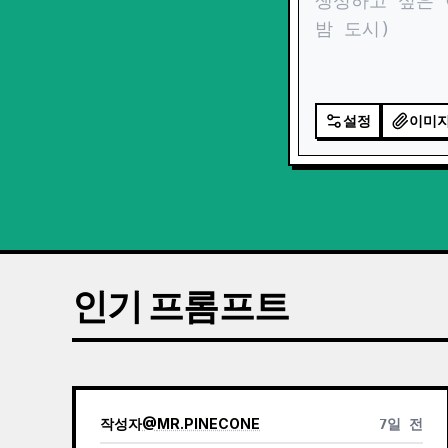
설정
이미
인기 프롬프트
작성자
@
MR.PINECONE
7일 전