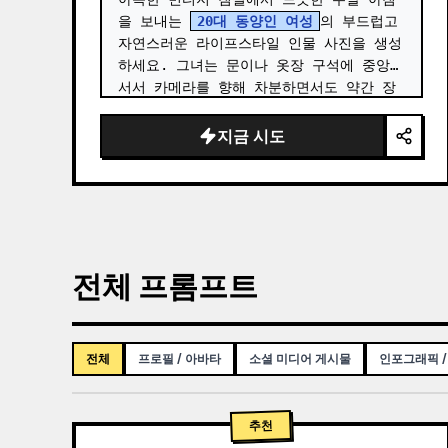
을 보내는 
20대 동양인 여성
의 부드럽고 
자연스러운 라이프스타일 인물 사진을 생성
하세요. 그녀는 문이나 옷장 구석에 중앙에 
서서 카메라를 향해 차분하면서도 약간 장
난기 어린 졸린 표정을 짓고 있으며, 맑은 
눈, 은은한 메이크업, 사실적인 피부 질감
지금 시도
을 보여줍니다. …
전체 프롬프트
전체
프로필 / 아바타
소셜 미디어 게시물
인포그래픽 /
추천