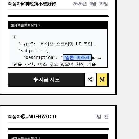
작성자
@
神经病不想好转
2026년 4월 19일
전체 프롬프트 보기
{

  "type": "라이브 스트리밍 UI 목업",

  "subject": {

    "description": "
일론 머스크
의 
인물 사진, 미소 짓고 있으며 흰색 기술 
도식 그래픽이 그려진 검은색 티셔츠 착
용",

지금 시도
    "background": "왼쪽에는 
'
SPACEX
' 텍스트가 있는 화면,…
작성자
@
UNDERWOOD
5일 전
전체 프롬프트 보기