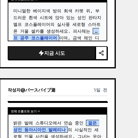
미니멀한 베이지색 방의 회색 카펫 위, 부
드러운 흰색 시트에 앉아 있는 성인 판타지 
엘프 코스플레이어의 실사풍 세로형 스마트
폰 거울 셀카를 생성하세요. 피사체는 
엘
프 공주 코스플레이어
이며, 금색 체인 디
테일과 얇은 팔찌, 금색 다리 밴드, 연한 
파란색 꽃 장식이 달린 섬세한 흰색 드레이
지금 시도
프 판타지 의상을 착용하고 있습니다. …
작성자
@
バースバイブ遊
5일 전
전체 프롬프트 보기
밝은 발레 스튜디오에서 연습 중인 
젊은 
성인 동아시아인 발레리나
의 사실적인 세
로형 인물 사진을 생성하세요. 그녀는 우아