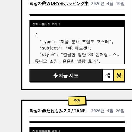
작성자
@
WORY＠ホッピング中
2026년 4월 19일
전체 프롬프트 보기
{

  "type": "제품 분해 조립도 포스터",

  "subject": "VR 헤드셋",

  "style": "깔끔한 첨단 3D 렌더링, 스
튜디오 조명, 은은한 발광 효과",

  "background": "
부드러운 보라색 및 
파란색 그라데이션
",

지금 시도
  "header": {

    "logo": "∞ {argument 
name=\"product name\" default=\"…
추천
작성자
@
たねもみ 2.0 / TANEMOMI VER2.0
2026년 4월 20일
전체 프롬프트 보기