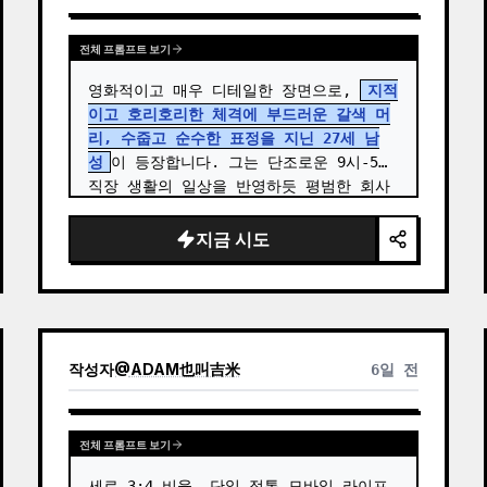
전체 프롬프트 보기
영화적이고 매우 디테일한 장면으로, 
지적
이고 호리호리한 체격에 부드러운 갈색 머
리, 수줍고 순수한 표정을 지닌 27세 남
성
이 등장합니다. 그는 단조로운 9시-5시 
직장 생활의 일상을 반영하듯 평범한 회사
원 복장을 하고 있습니다. …
지금 시도
작성자
@
ADAM也叫吉米
6일 전
전체 프롬프트 보기
세로 3:4 비율, 단일 정통 모바일 라이프