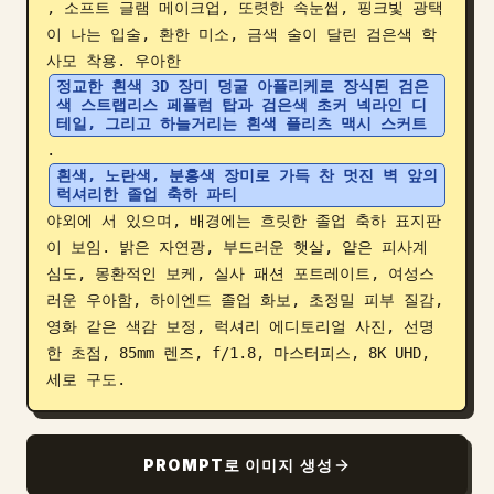
, 소프트 글램 메이크업, 또렷한 속눈썹, 핑크빛 광택
블로그
이 나는 입술, 환한 미소, 금색 술이 달린 검은색 학
사모 착용. 우아한 
정교한 흰색 3D 장미 덩굴 아플리케로 장식된 검은
업데이트
색 스트랩리스 페플럼 탑과 검은색 초커 넥라인 디
테일, 그리고 하늘거리는 흰색 플리츠 맥시 스커트
. 
흰색, 노란색, 분홍색 장미로 가득 찬 멋진 벽 앞의 
럭셔리한 졸업 축하 파티
야외에 서 있으며, 배경에는 흐릿한 졸업 축하 표지판
이 보임. 밝은 자연광, 부드러운 햇살, 얕은 피사계 
심도, 몽환적인 보케, 실사 패션 포트레이트, 여성스
러운 우아함, 하이엔드 졸업 화보, 초정밀 피부 질감, 
영화 같은 색감 보정, 럭셔리 에디토리얼 사진, 선명
한 초점, 85mm 렌즈, f/1.8, 마스터피스, 8K UHD, 
세로 구도.
PROMPT로 이미지 생성