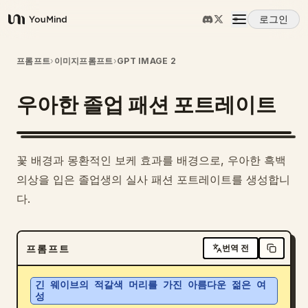
로그인
YouMind
개요
프롬프트
›
이미지프롬프트
›
GPT IMAGE 2
우아한 졸업 패션 포트레이트
사용 사례
스킬
꽃 배경과 몽환적인 보케 효과를 배경으로, 우아한 흑백
의상을 입은 졸업생의 실사 패션 포트레이트를 생성합니
프롬프트
다.
가격
프롬프트
번역 전
다운로드
긴 웨이브의 적갈색 머리를 가진 아름다운 젊은 여
성