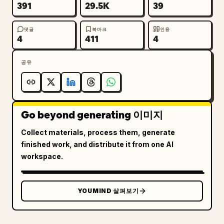
391
29.5K
39
댓글
북마크
인용
4
411
4
공유
Go beyond generating 이미지
Collect materials, process them, generate
finished work, and distribute it from one AI
workspace.
YOUMIND 살펴보기