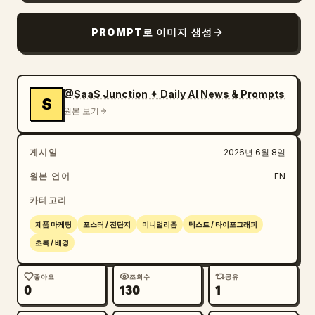
블로그
PROMPT로 이미지 생성
업데이트
@SaaS Junction ✦ Daily AI News & Prompts
S
원본 보기
게시일
2026년 6월 8일
원본 언어
EN
카테고리
제품 마케팅
포스터 / 전단지
미니멀리즘
텍스트 / 타이포그래피
초록 / 배경
좋아요
조회수
공유
0
130
1