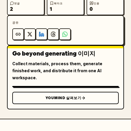
댓글
북마크
인용
2
1
0
공유
Go beyond generating 이미지
Collect materials, process them, generate
finished work, and distribute it from one AI
workspace.
YOUMIND 살펴보기