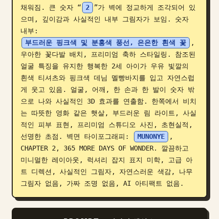
채워짐. 큰 숫자 “
2
”가 벽에 정교하게 조각되어 있
블로그
으며, 깊이감과 사실적인 내부 그림자가 보임. 숫자 
내부: 
부드러운 핑크색 및 분홍색 풍선, 은은한 흰색 꽃
, 
업데이트
우아한 꽃다발 배치, 프리미엄 축하 스타일링. 참조된 
얼굴 특징을 유지한 행복한 2세 아이가 우유 빛깔의 
흰색 티셔츠와 핑크색 데님 멜빵바지를 입고 자연스럽
게 웃고 있음. 얼굴, 어깨, 한 손과 한 발이 숫자 밖
으로 나와 사실적인 3D 효과를 연출함. 한쪽에서 비치
는 따뜻한 영화 같은 햇살, 부드러운 림 라이트, 사실
적인 피부 표현, 프리미엄 스튜디오 사진, 초현실적, 
선명한 초점. 벽면 타이포그래피: 
MUNONYE
, 
CHAPTER 2, 365 MORE DAYS OF WONDER. 깔끔하고 
미니멀한 레이아웃, 럭셔리 잡지 표지 미학, 고급 아
트 디렉션, 사실적인 그림자, 자연스러운 색감, 나무 
그림자 없음, 가짜 조명 없음, AI 아티팩트 없음.