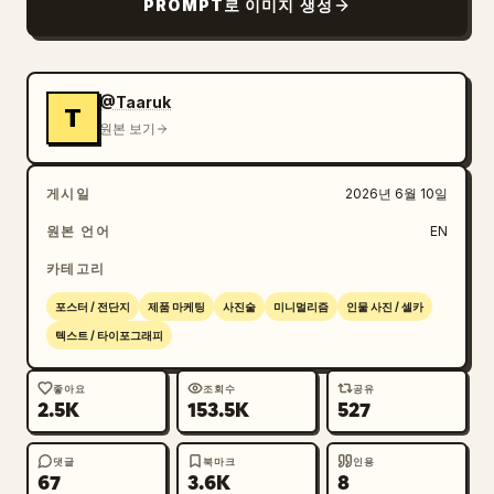
PROMPT로 이미지 생성
@Taaruk
T
원본 보기
게시일
2026년 6월 10일
원본 언어
EN
카테고리
포스터 / 전단지
제품 마케팅
사진술
미니멀리즘
인물 사진 / 셀카
텍스트 / 타이포그래피
좋아요
조회수
공유
2.5K
153.5K
527
댓글
북마크
인용
67
3.6K
8