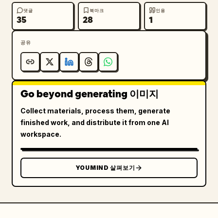
댓글
북마크
인용
35
28
1
공유
Go beyond generating 이미지
Collect materials, process them, generate
finished work, and distribute it from one AI
workspace.
YOUMIND 살펴보기