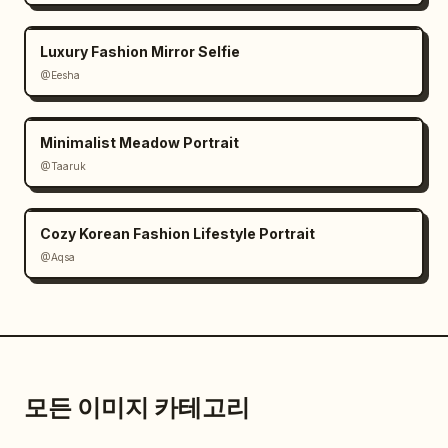
Luxury Fashion Mirror Selfie
@Eesha
Minimalist Meadow Portrait
@Taaruk
Cozy Korean Fashion Lifestyle Portrait
@Aqsa
모든 이미지 카테고리