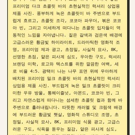
프리미엄 다크 초콜릿 바의 초현실적인 럭셔리 상업용 
블로그
제품 사진. 풍부하게 녹은 초콜릿이 바 주변으로 부드
럽게 흐르고, 초콜릿 조각, 코코아 파우더, 볶은 코코
업데이트
아 빈, 그리고 미세하게 떠다니는 초콜릿 입자들이 역
동적인 느낌을 자아냅니다. 짙은 갈색과 검은색 배경에 
고급스러운 황금빛 하이라이트, 드라마틱한 영화적 조
명, 프리미엄 제과 광고, 초정밀, 사실적 묘사, 8K, 
선명한 초점, 얕은 피사계 심도, 우아한 구도, 럭셔리 
브랜딩 미학, 로고와 텍스트를 위한 깔끔한 여백, 세
로 비율 4:5. 광택이 나는 나무 표면 위에 우아하게 
배치된 프리미엄 밀크 초콜릿 바의 초현실적인 럭셔리 
상업용 제품 사진. 부드럽게 녹은 밀크 초콜릿이 크리
미한 우유 방울, 통헤이즐넛, 아몬드, 코코아 빈, 그
리고 자연스럽게 떠다니는 섬세한 초콜릿 컬과 함께 바 
주변으로 흘러내립니다. 따뜻한 캐러멜 및 크림색 배경
에 부드러운 황금빛 햇살, 영화적 스튜디오 조명, 초
정밀, 사실적 묘사, 8K, 프리미엄 식품 광고, 고급스
러운 구도, 식욕을 돋우는 질감, 얕은 피사계 심도, 