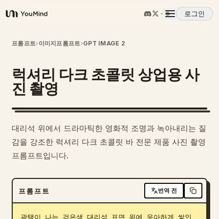
로그인
YouMind
개요
프롬프트
›
이미지프롬프트
›
GPT IMAGE 2
럭셔리 다크 초콜릿 상업용 사
사용 사례
진 촬영
스킬
대리석 위에서 드라마틱한 영화적 조명과 녹아내리는 질
프롬프트
감을 강조한 럭셔리 다크 초콜릿 바 전문 제품 사진 촬영
프롬프트입니다.
가격
프롬프트
번역 전
다운로드
광택이 나는 검은색 대리석 표면 위에 우아하게 쌓인 