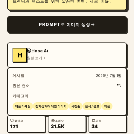
브랜딩과 텍스트를 위한 깔끔한 여백, 세로 비율.
PROMPT로 이미지 생성
@Hope Ai
H
원본 보기
게시일
2026년 7월 1일
원본 언어
EN
카테고리
제품 마케팅
전자상거래 메인 이미지
사진술
음식 / 음료
제품
좋아요
조회수
공유
171
21.5K
34