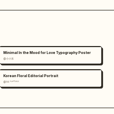
Minimal In the Mood for Love Typography Poster
@小小东
Korean Floral Editorial Portrait
@𝟡𝟜 ᴾᴸᴬʸᶠᴼᴿᴳᴱ