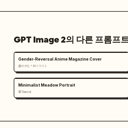
GPT Image 2의 다른 프롬프
Gender-Reversal Anime Magazine Cover
@のぞむ＊AIイラスト
Minimalist Meadow Portrait
@Taaruk