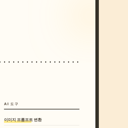
/imagine prompt: cinematic, cyberpunk s
unset, neon colors, 8k --v 6.0
AI 도구
이미지 프롬프트 변환