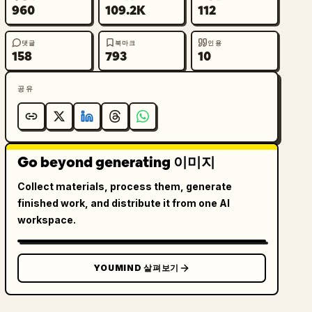
960
109.2K
112
댓글
북마크
인용
158
793
10
공유
Go beyond generating 이미지
Collect materials, process them, generate
finished work, and distribute it from one AI
workspace.
YOUMIND 살펴보기