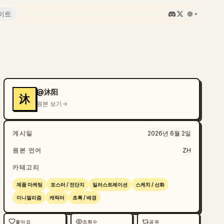
이트
@沐阳
沐
원본 보기
게시일
2026년 6월 2일
원본 언어
ZH
카테고리
제품 마케팅
포스터 / 전단지
일러스트레이션
스케치 / 선화
미니멀리즘
캐릭터
초록 / 배경
좋아요
조회수
공유