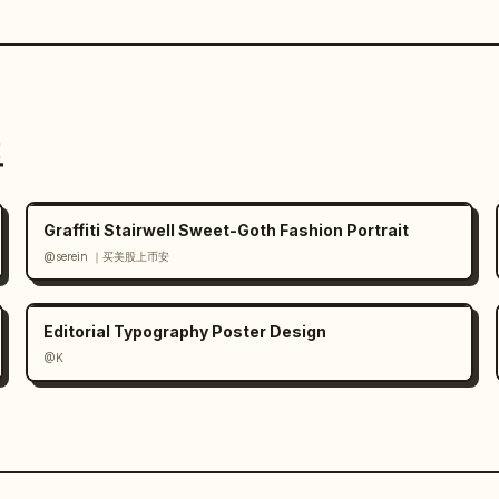
트
Graffiti Stairwell Sweet-Goth Fashion Portrait
@serein ｜买美股上币安
Editorial Typography Poster Design
@K