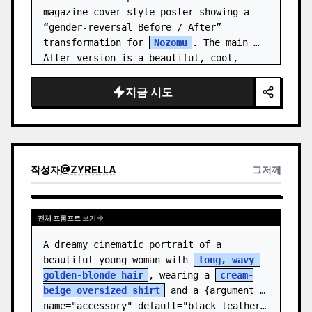
magazine-cover style poster showing a 
“gender-reversal Before / After” 
transformation for 
Nozomu
. The main 
After version is a beautiful, cool, 
androgynous anime boy who preserves…
지금 시도
작성자
@
ZYRELLA
그저께
전체 프롬프트 보기
A dreamy cinematic portrait of a 
beautiful young woman with 
long, wavy 
golden-blonde hair
, wearing a 
cream-
beige oversized shirt
 and a {argument 
name="accessory" default="black leather…