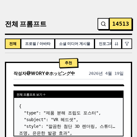
전체 프롬프트
14513
전체
프로필 / 아바타
소셜 미디어 게시물
인포그래픽 / 교육용 시
추천
작성자
@
WORY＠ホッピング中
2026년 4월 19일
전체 프롬프트 보기
{

  "type": "제품 분해 조립도 포스터",

  "subject": "VR 헤드셋",

  "style": "깔끔한 첨단 3D 렌더링, 스튜디오 
조명, 은은한 발광 효과",
