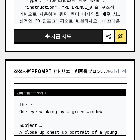
  "type": "진화 타임라인 인포그래픽",

  "instruction": "REFERENCE_0 을 구조적 
기반으로 사용하여 평면 벡터 디자인을 매우 사
실적인 3D 인포그래픽으로 변환하세요. 매끄러운 
경사로를 뚜렷한 돌계단으로 교체하고 모든 생물
을 고화질 실사 3D 모델로 업그레이드하세요.",

지금 시도
  "style": {

    "background": "{argument 
name=\"background style\" default=\"빈티
지 질감의 양피지\…
작성자
@
PROMPT アトリエ｜AI画像プロンプト
20시간 전
전체 프롬프트 보기
Theme:

One eye winking by a green window

Subject:

A close-up chest-up portrait of a young 
woman wearing a 
white lace-trimmed 