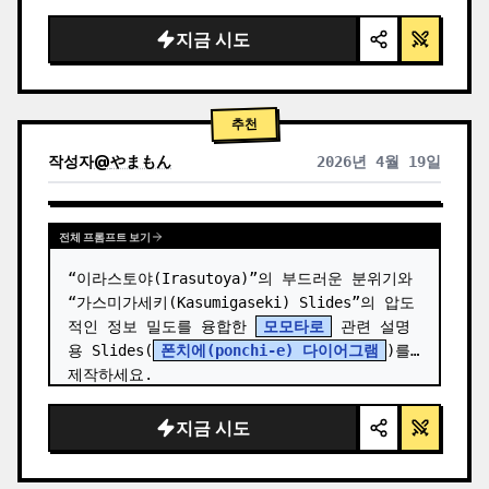
  "background": "
부드러운 보라색 및 파란색 
그라데이션
",

지금 시도
  "header": {

    "logo": "∞ {argument name=\"product 
name\" default=\"…
추천
작성자
@
やまもん
2026년 4월 19일
다른 모델 결과 보기
전체 프롬프트 보기
“이라스토야(Irasutoya)”의 부드러운 분위기와 
“가스미가세키(Kasumigaseki) Slides”의 압도
적인 정보 밀도를 융합한 
모모타로
 관련 설명
용 Slides(
폰치에(ponchi-e) 다이어그램
)를 
제작하세요.
지금 시도