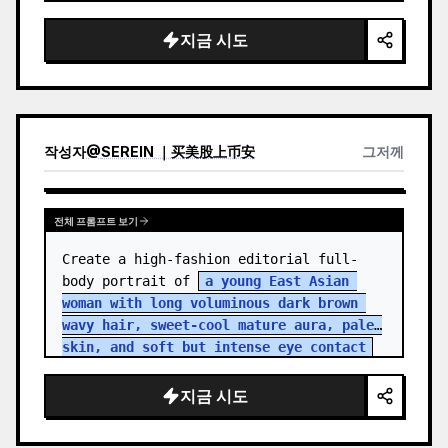
지금 시도
작성자
@
SEREIN ｜买美股上币安
그저께
전체 프롬프트 보기
Create a high-fashion editorial full-
body portrait of 
a young East Asian 
woman with long voluminous dark brown 
wavy hair, sweet-cool mature aura, pale 
skin, and soft but intense eye contact
standing in an aband…
지금 시도