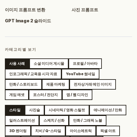
이미지 프롬프트 변환
사진 프롬프트
GPT Image 2 슬라이드
카테고리별 보기
사용 사례
소셜 미디어 게시물
프로필 / 아바타
인포그래픽 / 교육용 시각 자료
YouTube 썸네일
만화 / 스토리보드
제품 마케팅
전자상거래 메인 이미지
게임 에셋
포스터 / 전단지
앱 / 웹 디자인
스타일
사진술
시네마틱 / 영화 스틸컷
애니메이션 / 만화
일러스트레이션
스케치 / 선화
만화 / 그래픽 노블
3D 렌더링
치비 / Q-스타일
아이소메트릭
픽셀 아트