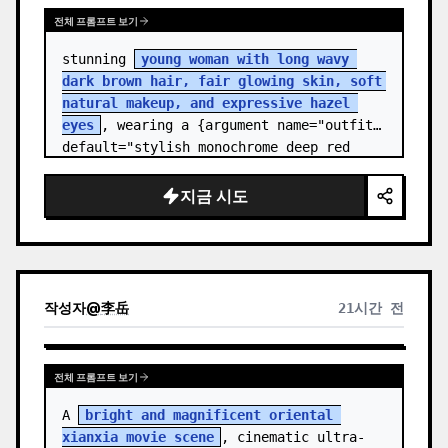
전체 프롬프트 보기
stunning 
young woman with long wavy 
dark brown hair, fair glowing skin, soft 
natural makeup, and expressive hazel 
eyes
, wearing a {argument name="outfit" 
default="stylish monochrome deep red 
streetwear outfit consisting of a…
지금 시도
작성자
@
李岳
21시간 전
전체 프롬프트 보기
A 
bright and magnificent oriental 
xianxia movie scene
, cinematic ultra-