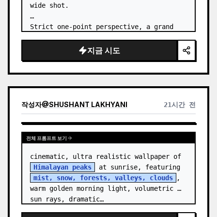
wide shot.

Strict one-point perspective, a grand 
heavenly staircase paved with light 
golden jade, passing through the sea of 
지금 시도
clouds from the bottom…
작성자
@
SHUSHANT LAKHYANI
21시간 전
전체 프롬프트 보기
cinematic, ultra realistic wallpaper of 
Himalayan peaks
 at sunrise, featuring 
mist, snow, forests, valleys, clouds
, 
warm golden morning light, volumetric 
sun rays, dramatic…