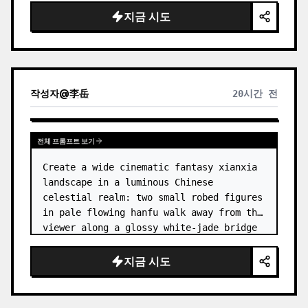
dress
 leaning her cheek on one hand and 
지금 시도
smiling with one eye closed at a wooden 
table in a {argum…
작성자
@
李岳
20시간 전
전체 프롬프트 보기
Create a wide cinematic fantasy xianxia 
landscape in a luminous Chinese 
celestial realm: two small robed figures 
in pale flowing hanfu walk away from the 
viewer along a glossy white-jade bridge 
toward an enormous ornate palace gate 
rising from a mirror-still l…
지금 시도