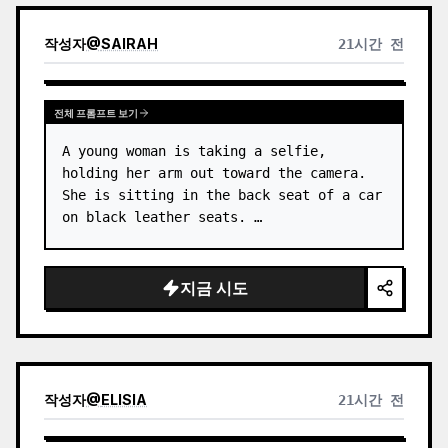
작성자
@
SAIRAH
21시간 전
전체 프롬프트 보기
A young woman is taking a selfie, 
holding her arm out toward the camera. 
She is sitting in the back seat of a car 
on black leather seats. …
지금 시도
작성자
@
ELISIA
21시간 전