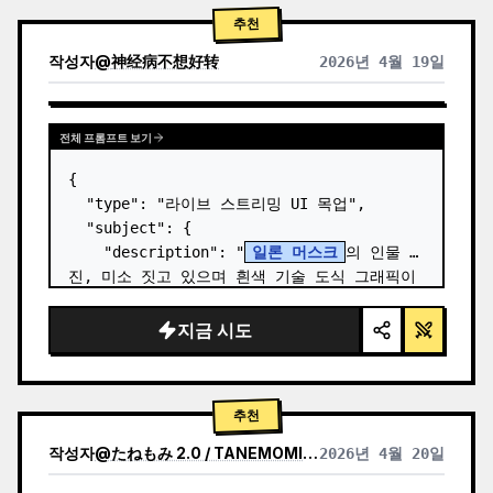
추천
작성자
@
神经病不想好转
2026년 4월 19일
전체 프롬프트 보기
{

  "type": "라이브 스트리밍 UI 목업",

  "subject": {

    "description": "
일론 머스크
의 인물 사
진, 미소 짓고 있으며 흰색 기술 도식 그래픽이 
그려진 검은색 티셔츠 착용",

    "background": "왼쪽에는 '
SPACEX
' 텍
지금 시도
스트가 있는 화면,…
추천
작성자
@
たねもみ 2.0 / TANEMOMI VER2.0
2026년 4월 20일