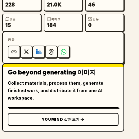
228
21.0K
46
댓글
북마크
인용
15
184
0
공유
Go beyond generating 이미지
Collect materials, process them, generate
finished work, and distribute it from one AI
workspace.
YOUMIND 살펴보기