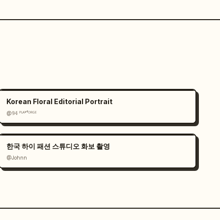
Korean Floral Editorial Portrait
@𝟡𝟜 ᴾᴸᴬʸᶠᴼᴿᴳᴱ
한국 하이 패션 스튜디오 화보 촬영
@Johnn