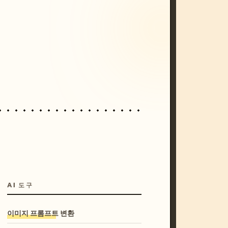
/imagine prompt: cinematic, cyberpunk s
unset, neon colors, 8k --v 6.0
AI 도구
이미지 프롬프트 변환