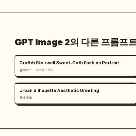
GPT Image 2의 다른 프롬프
Graffiti Stairwell Sweet-Goth Fashion Portrait
@serein ｜买美股上币安
Urban Silhouette Aesthetic Greeting
@小小东