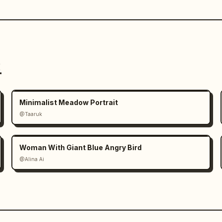
트
Minimalist Meadow Portrait
@Taaruk
Woman With Giant Blue Angry Bird
@Alina Ai