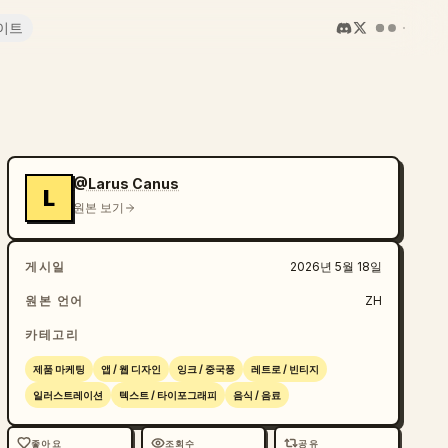
이트
@Larus Canus
L
원본 보기
게시일
2026년 5월 18일
원본 언어
ZH
카테고리
제품 마케팅
앱 / 웹 디자인
잉크 / 중국풍
레트로 / 빈티지
일러스트레이션
텍스트 / 타이포그래피
음식 / 음료
좋아요
조회수
공유