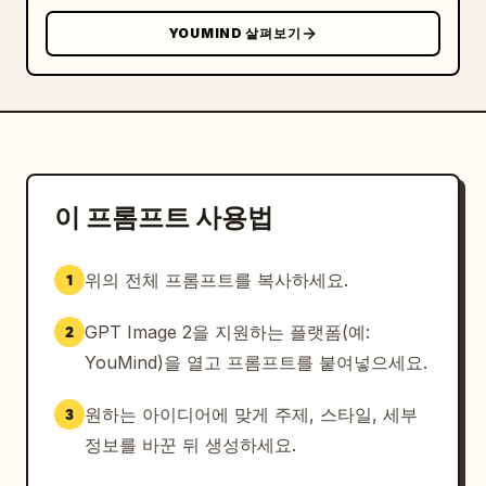
소셜 미디어에 적합한 축구 팬 사진

YOUMIND 살펴보기
분위기: 자랑스러운 포르투갈 서포터, 에너지 넘치는, 
모험적인, 자신감 있는, 몰입감 넘치는 경기 당일 경
험, 축구 문화.

키워드: FIFA 월드컵 2026, 포르투갈 팬, 크리스티아
누 호날두 에너지, 축구 문화, 경기 당일 분위기, 경
기장 경험, 포르투갈 국가대표팀, 축구 서포터.

부정적 프롬프트:

이 프롬프트 사용법
셀카, 휴대폰 노출, 직접적인 눈 맞춤, 어색한 해부학
적 구조, 여분의 손가락, 여분의 팔다리, 애니메이션, 
일러스트레이션, CGI, 뷰티 필터, 플라스틱 같은 피
위의 전체 프롬프트를 복사하세요.
1
부, 텅 빈 경기장, 흐릿한 선수들, 워터마크, 텍스트, 
로고, 중복된 인물, 비현실적인 관중, 나쁜 조명, 만
GPT Image 2을 지원하는 플랫폼(예:
2
화 스타일.
YouMind)을 열고 프롬프트를 붙여넣으세요.
원하는 아이디어에 맞게 주제, 스타일, 세부
3
정보를 바꾼 뒤 생성하세요.