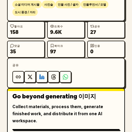
환경:

소셜 미디어 게시물
사진술
인물 사진 / 셀카
인플루언서 / 모델
밤의 만원 축구 경기장

도시 풍경 / 거리
빨간색과 녹색을 입은 수천 명의 포르투갈 서포터즈

관중석 곳곳에 보이는 커다란 포르투갈 국기

좋아요
조회수
공유
밝은 경기장 투광 조명

158
9.6K
27
아래로 선명하게 보이는 녹색 축구 경기장

경기장에서 활발히 뛰는 작은 선수들

댓글
북마크
인용
35
97
0
몰입감 넘치는 FIFA 월드컵 분위기

상단 관중석 시점

사진 스타일:

공유
사실적인 망원 스냅 사진

50mm 렌즈

전문 스포츠 이벤트 사진

초정밀 의류 질감

Go beyond generating 이미지
자연스러운 피부 표현

Collect materials, process them, generate
영화 같은 사실주의

finished work, and distribute it from one AI
다큐멘터리 스타일의 구도

workspace.
높은 다이내믹 레인지

프리미엄 상업용 퀄리티
