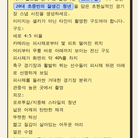
20대 초중반의 잘생긴 청년
을 담은 초현실적인 경기
블로그
장 스냅 사진을 생성하세요.

이미지는 셀카가 아닌 타인이 촬영한 구도여야 합니다.

업데이트
구도:

세로 4:5 비율

카메라는 피사체로부터 몇 피트 떨어진 위치

머리부터 무릎 바로 아래까지 보이는 전신 구도

피사체가 화면의 약 40%를 차지

축구 경기장과 활발히 뛰는 선수들이 피사체 뒤편 아래
로 선명하게 보임

피사체를 둘러싼 거대한 경기장 분위기

관중석 높은 곳에서 촬영

외모:

포르투갈/지중해 스타일의 청년

넓은 어깨의 탄탄한 체격

뚜렷한 턱선

짧고 질감이 살아있는 어두운 머리

옅은 수염
