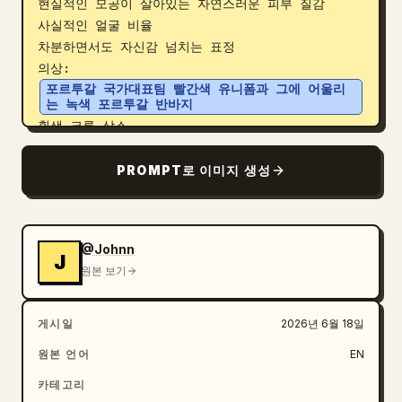
현실적인 모공이 살아있는 자연스러운 피부 질감

사실적인 얼굴 비율

차분하면서도 자신감 넘치는 표정

포르투갈 국가대표팀 빨간색 유니폼과 그에 어울리
는 녹색 포르투갈 반바지
흰색 크루 삭스

흰색 운동화

작은 은색 체인 목걸이

PROMPT로 이미지 생성
최소한의 액세서리

포즈:

상단 관중석 콘크리트 난간 옆에 자연스럽게 서 있음

@Johnn
한쪽 팔뚝을 난간에 걸침

J
원본 보기
다른 한 손은 반바지 주머니에 자연스럽게 넣음

카메라로부터 약 30도 정도 몸을 돌린 각도

카메라를 보지 않고 아래쪽 경기를 내려다보는 시선

게시일
2026년 6월 18일
편안한 어깨

원본 언어
EN
탄탄하고 운동선수 같은 자세

자연스러운 팬의 순간 포착

카테고리