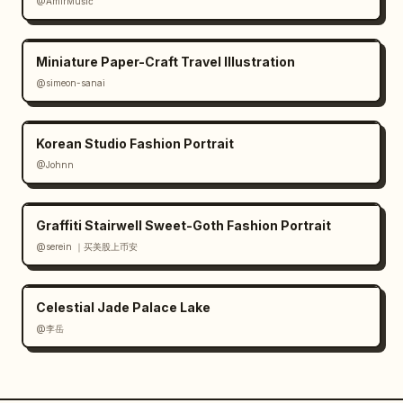
@AmirMušić
Miniature Paper-Craft Travel Illustration
@simeon-sanai
Korean Studio Fashion Portrait
@Johnn
Graffiti Stairwell Sweet-Goth Fashion Portrait
@serein ｜买美股上币安
Celestial Jade Palace Lake
@李岳