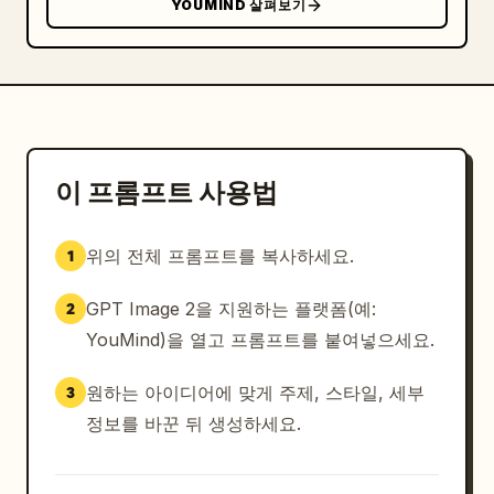
YOUMIND 살펴보기
가격 및 CTA: 하단 중앙 근처에 다크 브라운 색상의 
거친 붓 터치 가격 배너를 배치합니다. 그 위에 작은 
오렌지색 “PRICE”와 큰 흰색 가격 
89
, 그리고 “元 
/ 套”를 적습니다. 아래에는 굵은 중국어 텍스트 
现在就堕落
와 오른쪽 화살표가 포함된 둥근 테두리
의 CTA 버튼을 추가합니다.

이 프롬프트 사용법
푸터: 얇은 가로선을 추가한 후, 작은 중국어 푸터 텍
위의 전체 프롬프트를 복사하세요.
1
스트 “更多美味，打开常用平台搜索”를 기재합니다. 돋
보기 아이콘이 있는 “Burger N” 문구의 어두운 검색 
GPT Image 2을 지원하는 플랫폼(예:
2
알약을 추가하고, 그 뒤에 抖音, 小红书, 美团, 大众
YouMind)을 열고 프롬프트를 붙여넣으세요.
点评으로 라벨링 된 5개의 플랫폼 배지/아이콘과 작은 
오렌지색 다이닝 앱 스타일 아이콘을 배치합니다. 모든 
원하는 아이디어에 맞게 주제, 스타일, 세부
3
푸터 요소는 작게 유지하며 하단에 정렬합니다.

정보를 바꾼 뒤 생성하세요.
시각적 스타일: 프리미엄 중식 푸드 광고 포스터, 사
실적인 제품 사진과 깔끔한 그래픽 디자인의 조화, 중