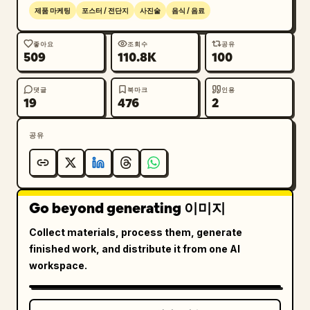
좌측 재료 칼럼: “INGREDIENTS / 成分亮点”이라고 적
제품 마케팅
포스터 / 전단지
사진술
음식 / 음료
힌 어두운 둥근 라벨 아래에 정확히 4개의 재료 설명
(callout)을 추가합니다. 각 설명에는 작은 실제 재
좋아요
조회수
공유
509
110.8K
100
료 이미지, 버거를 향한 점선 곡선 지시선, 그리고 중
국어 텍스트가 포함됩니다. 4가지 설명: 1) 마블링이 
댓글
북마크
인용
있는 생 와규 스테이크, “澳洲和牛 / 粗绞肉饼”; 2) 
19
476
2
구운 푸아그라 메달리온, “法式鹅肝 / 双面焦脆”; 3) 
블랙 트러플 소스 볼, “黑松露酱 / 块菌含量≥12%”; 
공유
4) 윤기 나는 브리오슈 스타일 번, “布里欧修面包 / 
黄油比例18%”.

우측 장점 패널: 오른쪽에 “PRODUCT BENEFITS / 产
Go beyond generating 이미지
品卖点”이라는 제목의 둥근 세로형 크림색 카드를 추가
합니다. 원형 다크 아이콘과 중국어 문구가 포함된 4
Collect materials, process them, generate
개의 장점 행을 배치합니다: 1) 왕관 아이콘, “双奢食
finished work, and distribute it from one AI
材 / 和牛 + 鹅肝”; 2) 뒤집개 또는 칼 아이콘, “现
workspace.
点现煎 / 出汁不压扁”; 3) 치즈 아이콘, “三重芝士 / 
车达+马苏+帕森”; 4) 테이크아웃 박스 아이콘, “手提
单盒 / 不塌不湿”.
