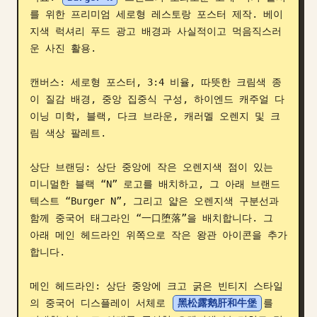
를 위한 프리미엄 세로형 레스토랑 포스터 제작. 베이
블로그
지색 럭셔리 푸드 광고 배경과 사실적이고 먹음직스러
운 사진 활용.

업데이트
캔버스: 세로형 포스터, 3:4 비율, 따뜻한 크림색 종
이 질감 배경, 중앙 집중식 구성, 하이엔드 캐주얼 다
이닝 미학, 블랙, 다크 브라운, 캐러멜 오렌지 및 크
림 색상 팔레트.

상단 브랜딩: 상단 중앙에 작은 오렌지색 점이 있는 
미니멀한 블랙 “N” 로고를 배치하고, 그 아래 브랜드 
텍스트 “Burger N”, 그리고 얇은 오렌지색 구분선과 
함께 중국어 태그라인 “一口堕落”을 배치합니다. 그 
아래 메인 헤드라인 위쪽으로 작은 왕관 아이콘을 추가
합니다.

메인 헤드라인: 상단 중앙에 크고 굵은 빈티지 스타일
의 중국어 디스플레이 서체로 
黑松露鹅肝和牛堡
를 