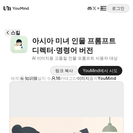
로그인
YouMind
개요
스킬
아시아 미녀 인물 프롬프트
사용 사례
디렉터·명령어 버전
AI 이미지용 고품질 인물 프롬프트 사용자 대상
스킬
링크 복사
YouMind에서 시도
제작
知识猫
설치 수
16
카테고리
이미지
출처
YouMind
知
프롬프트
가격
다운로드