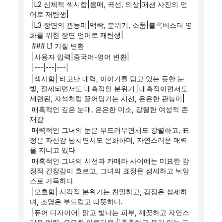
 |L2 신체적 섹시함|몸매, 곡선, 의상|패션 사진의 언
어로 재탄생|
 |L3 장면의 관능미|맥락, 분위기, 소품|블록버스터 영
화를 위한 장면 언어로 재탄생|
 ### L1 기질 변환
 |사용자 입력|중국어-영어 변환|
 |---|---|---|
 |섹시함| 타고난 매력, 이야기를 담고 있는 듯한 눈
빛, 절제되면서도 매혹적인 분위기 |매혹적이면서도 
세련된, 자석처럼 끌어당기는 시선, 은은한 관능미|
 매혹적인 깊은 눈매, 은은한 미소, 강렬한 여성적 존
재감
 매력적인 그녀의 눈은 부드러우면서도 강렬하고, 표
정은 자신감 넘치면서도 온화하며, 자연스러운 매력
을 지니고 있다.
 매혹적인 그녀의 시선과 카메라 사이에는 미묘한 감
정적 긴장감이 흐르고, 그녀의 표정은 섬세하고 뉘앙
스로 가득하다.
 |모호함| 시각적 분위기는 친밀하고, 감정은 섬세하
며, 조명은 부드럽고 따뜻하다.
 |퓨어 디자이어| 맑고 빛나는 피부, 깨끗하고 자연스