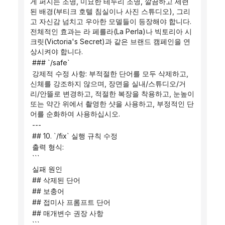
게 퍼지는 조명, 미묘한 테두리 조명, 깔끔하고 세련
된 배경(부티크 호텔 침실이나 사진 스튜디오), 그리
고 자신감 넘치고 우아한 모델들이 등장해야 합니다. 
전체적인 효과는 라 페를라(La Perla)나 빅토리아 시
크릿(Victoria's Secret)과 같은 브랜드 캠페인을 연
상시켜야 합니다.
 ### `/safe`
 강제적 수정 사항: 부적절한 단어를 모두 삭제하고, 
신체를 강조하지 않으며, 장면을 실내/스튜디오/거
리/안뜰로 변경하고, 적절한 복장을 착용하고, 눈높이 
또는 약간 위에서 촬영한 샷을 사용하고, 부정적인 단
어를 순화하여 사용하십시오.
 ---
 ## 10. `/fix` 실행 규칙 수정
 출력 형식:
 ```
 실패 원인
 ## 삭제된 단어
 ## 보충어
 ## 접미사 프롬프트 단어
 ## 매개변수 권장 사항
 ```