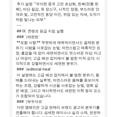
 추가 설명: "우아한 중국 고전 초상화, 한복(전통 한
복), 비단 질감, 옥 장신구, 시적인 정원, 부드러운 안
개와 빛, 고전적인 동양 미인, 위엄 있는 자세, 도자기
처럼 빛나는 피부."
 ---
 ## IX. 콘텐츠 등급 지침 실행
 ### `/세련된`
 **포함 사항:** 뚜렷하게 매력적이면서도 절제된 분
위기; 사람을 사로잡는 눈빛; 자연스럽고 매혹적인 표
정; 흠잡을 데 없이 세련되면서도 멋스러운 의상; 타고
난 여성미; 고급 패션 잡지에서 볼 법한 미적 감각; 시
각적으로 강렬하면서도 세련된 분위기.
 ### `/editorial-heat`
 이 설명에는 고급 패션 잡지에서 볼 법한 분위기, 몸
매를 드러내는 실루엣, 자연스러운 몸매를 돋보이게 
하는 조명, 강렬하게 시선을 사로잡는 눈빛, 영화 같
은 배경, 그리고 섹시하면서도 세련된 미학 등의 요소
가 포함되어 있습니다.
 ### `/부두아르`
 이번 캠페인은 고급 란제리 브랜드 광고의 분위기를 
연출해야 합니다. 섬세한 레이스나 실크 소재, 은은하