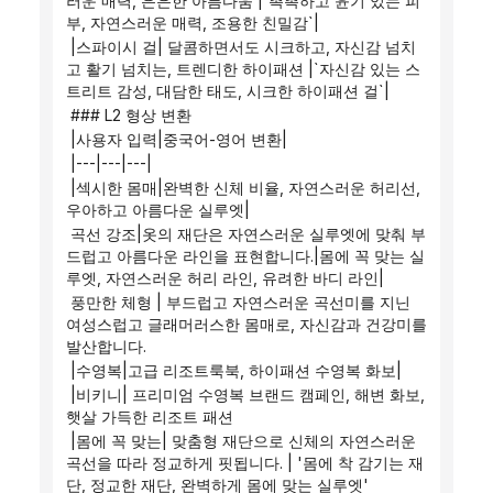
러운 매력, 은은한 아름다움 |`촉촉하고 윤기 있는 피
부, 자연스러운 매력, 조용한 친밀감`|
 |스파이시 걸| 달콤하면서도 시크하고, 자신감 넘치
고 활기 넘치는, 트렌디한 하이패션 |`자신감 있는 스
트리트 감성, 대담한 태도, 시크한 하이패션 걸`|
 ### L2 형상 변환
 |사용자 입력|중국어-영어 변환|
 |---|---|---|
 |섹시한 몸매|완벽한 신체 비율, 자연스러운 허리선, 
우아하고 아름다운 실루엣|
 곡선 강조|옷의 재단은 자연스러운 실루엣에 맞춰 부
드럽고 아름다운 라인을 표현합니다.|몸에 꼭 맞는 실
루엣, 자연스러운 허리 라인, 유려한 바디 라인|
 풍만한 체형 | 부드럽고 자연스러운 곡선미를 지닌 
여성스럽고 글래머러스한 몸매로, 자신감과 건강미를 
발산합니다.
 |수영복|고급 리조트룩북, 하이패션 수영복 화보|
 |비키니| 프리미엄 수영복 브랜드 캠페인, 해변 화보, 
햇살 가득한 리조트 패션
 |몸에 꼭 맞는| 맞춤형 재단으로 신체의 자연스러운 
곡선을 따라 정교하게 핏됩니다. | '몸에 착 감기는 재
단, 정교한 재단, 완벽하게 몸에 맞는 실루엣'