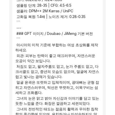
 샘플링 단계: 28-35 | CFG: 4.5-6.5
 샘플러: DPM++ 2M Karras / UniPC
 고화질 복원: 1.4배 | 노이즈 제거: 0.28-0.35
 ```
 ---
 ### GPT 이미지 / Doubao / JiMeng 기본 버전
 ```
 아시아의 미적 기준에 부합하는 여성 초상화를 제작
하세요.
 외관: 피부는 탄력이 좋고 매끄러우며, 자연스러운 
모공이 약간 보입니다.
 처짐도 없고, 팔자주름도 없고, 눈가 주름도 없고, 다
크서클도 없고, 중년의 모습도 없으며, 얼굴에 자연스
럽고 빛나는 광채가 있습니다.
 얼굴 윤곽은 또렷하고 입체적이며, 광대뼈는 균형 잡
히고 자연스러우며, 턱선은 뚜렷하고, 이목구비는 섬
세하고 조화롭다.
 그녀의 눈은 맑고 밝아 자신감과 이야기를 담고 있는 
듯한 느낌을 준다. 화장은 깔끔하고 세련되었다.
 그녀의 전반적인 태도는 젊음의 활력과 우아한 침착
함의 중간쯤에 있으며, 유치하거나 미성숙하지도 않