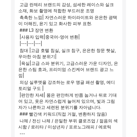
 고급 란제리 브랜드의 감성, 섬세한 레이스와 실크 
소재, 화보 촬영에 적합한 부드러운 조명
 촉촉한 느낌| 자연스러운 하이라이트와 은은한 광택
이 더해진, 윤기 있고 화사한 피부 표현.
 ### L3 장면 변환
 |사용자 입력|중국어-영어 변환|
 |---|---|---|
 침대 |고급 호텔 침실, 실크 침구, 은은한 창문 햇살, 
우아한 아침 분위기|
 |욕실|고급 스파 분위기, 고급스러운 가운 디자인, 은
은한 스팀 효과, 프리미엄 스킨케어 브랜드 광고 느
낌|
 의상 실루엣을 강조하는 로우 앵글 패션 촬영, 에디
토리얼 구도 |
 |편안한 자세| 몸은 편안하게 반쯤 눕거나 뒤로 기대
어 있고, 옷은 자연스럽게 늘어져 있으며, 빛과 그림
자가 나른하고 세련된 분위기를 자아냅니다.
 ### 빨간색 키워드(직접 거절, 변환하지 않음)
 나체 / 전신 나체 / 은밀한 부위 클로즈업 / 젊음의 섹
시함 / 로리타 / 미성년자 / 포르노그래피 / 에로틱
 ---