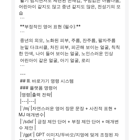
 활기 넘치면서도 세련된 존재감, 꾸밈없는 아름다움, 
어린아이 같지도 않고 중년 같지도 않은, 전성기의 모
습
 ```
 **부정적인 영어 표현 (필수):**
 ```
 중년의 외모, 노화된 피부, 주름, 잔주름, 팔자주름
 눈밑 다크서클, 처진 피부, 피곤해 보이는 얼굴, 칙칙
한 안색, 나이 들어 보이는 얼굴, 노인스러운 인상
 어린아이 같은 얼굴, 아기 얼굴, 로리
 ```
 ---
 ## III. 바로가기 명령 시스템
 ### 플랫폼 명령어
 |명령|출력 전략|
 |---|---|
 |`/mj`|자연스러운 영어 장문 문장 + 사진적 표현 + 
MJ 매개변수|
 |`/sdxl`| 긍정 제안 단어 + 부정 제안 단어 + 매개변
수 제안 |
 |`/gpt`| GPT 이미지/두바오/지멍에 맞게 조정된 자