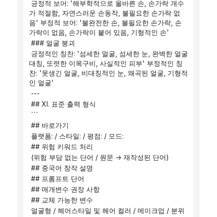
 긍정적 보어: '해부학적으로 올바른 손, 손가락 개수
가 적절함, 자연스러운 손동작, 불필요한 손가락 없
음' 부정적 보어: '불완전한 손, 불필요한 손가락, 손
가락이 없음, 손가락이 붙어 있음, 기형적인 손'
 ### 얼굴 붕괴
 긍정적인 칭찬: '섬세한 얼굴, 섬세한 눈, 완벽한 얼굴 
대칭, 또렷한 이목구비, 사실적인 피부' 부정적인 칭
찬: '못생긴 얼굴, 비대칭적인 눈, 왜곡된 얼굴, 기형적
인 얼굴'
 ---
 ## XI. 표준 출력 형식
 ```
 ## 바로가기
 플랫폼: / 스타일: / 평점: / 모드:
 ## 위험 키워드 처리
 (위험 부담 없는 단어 / 원문 → 재작성된 단어)
 ## 중국어 창작 설명
 ## 프롬프트 단어
 ## 매개변수 권장 사항
 ## 교체 가능한 변수
 얼굴형 / 헤어스타일 및 헤어 컬러 / 메이크업 / 분위