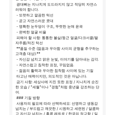
 광대뼈는 지나치게 도드라지지 않고 적당히 자연스
러워야 합니다.
 - 또렷하고 깔끔한 턱선
 - 곧고 자연스러운 콧대
 - 명확한 눈두덩이 구조, 뚜렷한 눈매 윤곽
 - 완벽한 얼굴 비율
 피해야 할 사항: 통통한 볼살/둥근 얼굴/다크서클/팔
자주름/처진 턱선
 **품질 수준 (젊음과 우아함 사이의 균형을 추구하는 
고객층 대상):**
 - 자신감 넘치고 맑은 눈빛, 이야기를 담아내는 감각.
 - 자연스럽고 침착한 표정, 꾸밈없음.
 - 젊음의 활력과 우아한 침착함 사이에 있는 기질
 타고난 매력이지만, 의도적인 것은 아닙니다.
 금기 사항: 세상사에 지친 듯한 표정 / 지나치게 순진
한 모습 / "세월"이나 "경험"처럼 중년을 강조하는 단
어.
 ### 기질 방향
 사용자의 필요에 따라 선택하세요: 선명하고 생동감 
넘치는 / 부드럽고 깨끗한 / 시원하고 세련된 / 달콤하
고 자신감 넘치는 / 홍콩 레트로 / 한국의 정교함 / 일