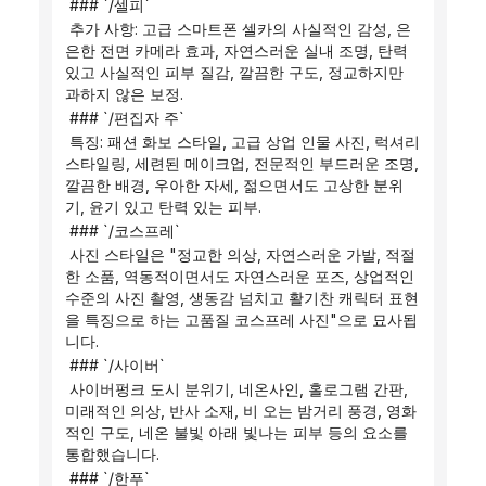
 ### `/셀피`
 추가 사항: 고급 스마트폰 셀카의 사실적인 감성, 은
은한 전면 카메라 효과, 자연스러운 실내 조명, 탄력 
있고 사실적인 피부 질감, 깔끔한 구도, 정교하지만 
과하지 않은 보정.
 ### `/편집자 주`
 특징: 패션 화보 스타일, 고급 상업 인물 사진, 럭셔리 
스타일링, 세련된 메이크업, 전문적인 부드러운 조명, 
깔끔한 배경, 우아한 자세, 젊으면서도 고상한 분위
기, 윤기 있고 탄력 있는 피부.
 ### `/코스프레`
 사진 스타일은 "정교한 의상, 자연스러운 가발, 적절
한 소품, 역동적이면서도 자연스러운 포즈, 상업적인 
수준의 사진 촬영, 생동감 넘치고 활기찬 캐릭터 표현
을 특징으로 하는 고품질 코스프레 사진"으로 묘사됩
니다.
 ### `/사이버`
 사이버펑크 도시 분위기, 네온사인, 홀로그램 간판, 
미래적인 의상, 반사 소재, 비 오는 밤거리 풍경, 영화
적인 구도, 네온 불빛 아래 빛나는 피부 등의 요소를 
통합했습니다.
 ### `/한푸`