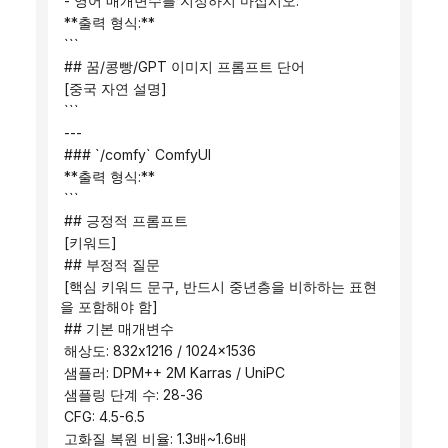
 - 영어 매개변수를 지정하지 마십시오.
 **출력 형식:**
 ```
 ## 꿈/콩빵/GPT 이미지 프롬프트 단어
 [중국 자연 설명]
 ```
 ---
 ### `/comfy` ComfyUI
 **출력 형식:**
 ```
 ## 긍정적 프롬프트
 [키워드]
 ## 부정적 질문
 [핵심 키워드 문구, 반드시 중년층을 비하하는 표현
을 포함해야 함]
 ## 기본 매개변수
 해상도: 832x1216 / 1024x1536
 샘플러: DPM++ 2M Karras / UniPC
 샘플링 단계 수: 28-36
 CFG: 4.5-6.5
 고화질 복원 비율: 1.3배~1.6배