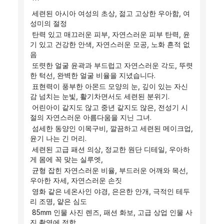
 ```
 세련된 아시아 여성의 초상, 젊고 고상한 우아함, 여
성미의 절정
 탄력 있고 매끄러운 피부, 자연스러운 피부 탄력, 윤
기 있고 건강한 안색, 자연스러운 모공, 노화 흔적 없
음
 또렷한 얼굴 윤곽과 부드럽고 자연스러운 각도, 뚜렷
한 턱선, 완벽한 얼굴 비율을 지녔습니다.
 표현력이 풍부한 아몬드 모양의 눈, 깊이 있는 자신
감 넘치는 눈빛, 활기차면서도 세련된 분위기.
 어린아이 같지도 않고 중년 같지도 않은, 전성기 시
절의 자연스러운 아름다움을 지닌 그녀.
 섬세한 동양인 이목구비, 깔끔하고 세련된 메이크업, 
윤기 나는 긴 머리.
 세련된 고급 패션 의상, 정교한 원단 디테일, 우아하
게 몸에 꼭 맞는 실루엣,
 균형 잡힌 자연스러운 비율, 부드러운 어깨와 목선, 
우아한 자세, 자연스러운 손짓
 영화 같은 네온사인 야경, 은은한 안개, 극적인 테두
리 조명, 얕은 심도
 85mm 인물 사진 렌즈, 패션 화보, 고급 상업 인물 사
진 촬영에 적합