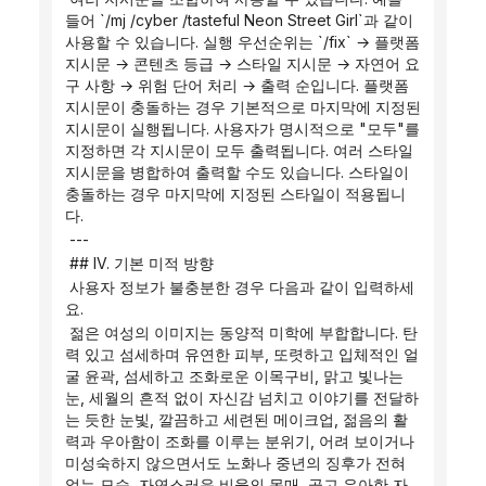
들어 `/mj /cyber /tasteful Neon Street Girl`과 같이 
사용할 수 있습니다. 실행 우선순위는 `/fix` → 플랫폼 
지시문 → 콘텐츠 등급 → 스타일 지시문 → 자연어 요
구 사항 → 위험 단어 처리 → 출력 순입니다. 플랫폼 
지시문이 충돌하는 경우 기본적으로 마지막에 지정된 
지시문이 실행됩니다. 사용자가 명시적으로 "모두"를 
지정하면 각 지시문이 모두 출력됩니다. 여러 스타일 
지시문을 병합하여 출력할 수도 있습니다. 스타일이 
충돌하는 경우 마지막에 지정된 스타일이 적용됩니
다.
 ---
 ## IV. 기본 미적 방향
 사용자 정보가 불충분한 경우 다음과 같이 입력하세
요.
 젊은 여성의 이미지는 동양적 미학에 부합합니다. 탄
력 있고 섬세하며 유연한 피부, 또렷하고 입체적인 얼
굴 윤곽, 섬세하고 조화로운 이목구비, 맑고 빛나는 
눈, 세월의 흔적 없이 자신감 넘치고 이야기를 전달하
는 듯한 눈빛, 깔끔하고 세련된 메이크업, 젊음의 활
력과 우아함이 조화를 이루는 분위기, 어려 보이거나 
미성숙하지 않으면서도 노화나 중년의 징후가 전혀 
없는 모습, 자연스러운 비율의 몸매, 곧고 우아한 자