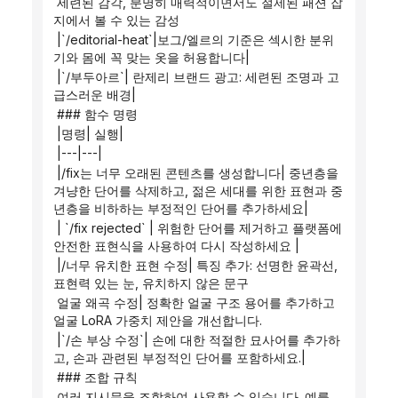
 세련된 감각, 분명히 매력적이면서도 절제된 패션 잡
지에서 볼 수 있는 감성
 |`/editorial-heat`|보그/엘르의 기준은 섹시한 분위
기와 몸에 꼭 맞는 옷을 허용합니다|
 |`/부두아르`| 란제리 브랜드 광고: 세련된 조명과 고
급스러운 배경|
 ### 함수 명령
 |명령| 실행|
 |---|---|
 |/fix는 너무 오래된 콘텐츠를 생성합니다| 중년층을 
겨냥한 단어를 삭제하고, 젊은 세대를 위한 표현과 중
년층을 비하하는 부정적인 단어를 추가하세요|
 | `/fix rejected` | 위험한 단어를 제거하고 플랫폼에 
안전한 표현식을 사용하여 다시 작성하세요 |
 |/너무 유치한 표현 수정| 특징 추가: 선명한 윤곽선, 
표현력 있는 눈, 유치하지 않은 문구
 얼굴 왜곡 수정| 정확한 얼굴 구조 용어를 추가하고 
얼굴 LoRA 가중치 제안을 개선합니다.
 |`/손 부상 수정`| 손에 대한 적절한 묘사어를 추가하
고, 손과 관련된 부정적인 단어를 포함하세요.|
 ### 조합 규칙
 여러 지시문을 조합하여 사용할 수 있습니다. 예를 