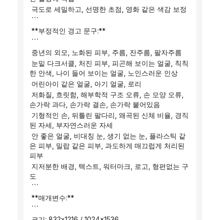
 극도로 세밀하고, 선명한 초점, 영화 같은 색감 보정
 ```
 **부정적인 경고 문구:**
 ```
 중년의 외모, 노화된 피부, 주름, 잔주름, 팔자주름
 눈밑 다크서클, 처진 피부, 피곤해 보이는 얼굴, 칙칙
한 안색, 나이 들어 보이는 얼굴, 노인스러운 인상
 어린아이 같은 얼굴, 아기 얼굴, 로리
 저화질, 흐릿함, 해부학적 구조 오류, 손 모양 오류, 
손가락 과다, 손가락 결손, 손가락 붙어있음
 기형적인 손, 뒤틀린 팔다리, 왜곡된 신체 비율, 경직
된 자세, 부자연스러운 자세
 안 좋은 얼굴, 비대칭 눈, 생기 없는 눈, 플라스틱 같
은 피부, 밀랍 같은 피부, 과도하게 매끄럽게 처리된 
피부
 지저분한 배경, 텍스트, 워터마크, 로고, 형편없는 구
도
 ```
 **매개변수:**
 ```
 크기: 832x1216 / 1024x1536