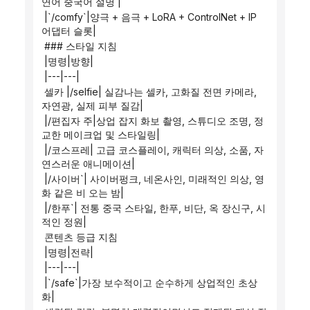
연어 중국어 설명 |
 |`/comfy`|양극 + 음극 + LoRA + ControlNet + IP 
어댑터 슬롯|
 ### 스타일 지침
 |명령|방향|
 |---|---|
 셀카 |/selfie| 실감나는 셀카, 고화질 전면 카메라, 
자연광, 실제 피부 질감|
 |/편집자 주|상업 잡지 화보 촬영, 스튜디오 조명, 정
교한 메이크업 및 스타일링|
 |/코스프레| 고급 코스플레이, 캐릭터 의상, 소품, 자
연스러운 애니메이션|
 |/사이버`| 사이버펑크, 네온사인, 미래적인 의상, 영
화 같은 비 오는 밤|
 |/한푸`| 전통 중국 스타일, 한푸, 비단, 옥 장신구, 시
적인 정원|
 콘텐츠 등급 지침
 |명령|전략|
 |---|---|
 |`/safe`|가장 보수적이고 순수하게 상업적인 초상
화|