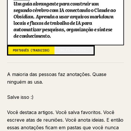
Um guia abrangente para construir um
Blog
segundo cérebro com IA conectando o Claude ao
Obsidian. Aprenda a usar arquivos markdown
locais e fluxos de trabalho de IA para
Atualizações
automatizar pesquisas, organização e síntese
de conhecimento.
PORTUGUÊS (TRADUZIDO)
INGLÊS (ORIGINAL)
A maioria das pessoas faz anotações. Quase
ninguém as usa.
Salve isso :)
Você destaca artigos. Você salva favoritos. Você
escreve atas de reuniões. Você anota ideias. E então
essas anotações ficam em pastas que você nunca