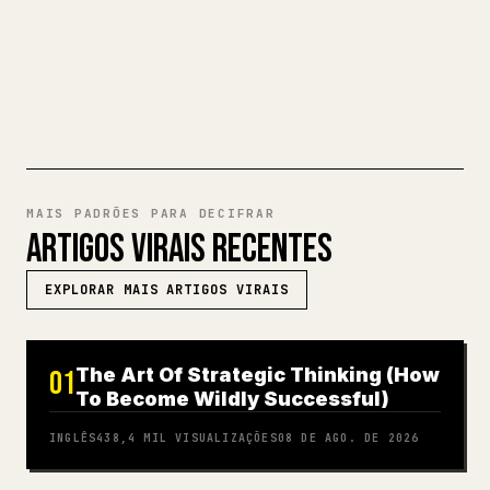
EXPERIMENTE MARKDOWN PARA
𝕏
MAIS PADRÕES PARA DECIFRAR
ARTIGOS VIRAIS RECENTES
EXPLORAR MAIS ARTIGOS VIRAIS
The Art Of Strategic Thinking (How
01
To Become Wildly Successful)
INGLÊS
438,4 MIL
VISUALIZAÇÕES
08 DE AGO. DE 2026