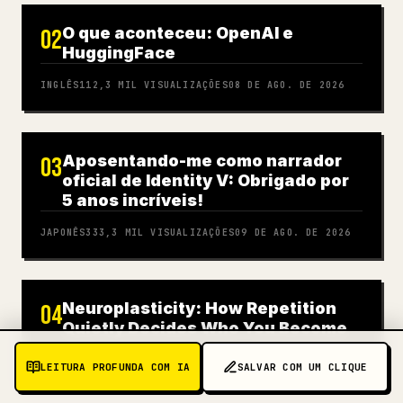
O que aconteceu: OpenAI e
02
HuggingFace
INGLÊS
112,3 MIL
VISUALIZAÇÕES
08 DE AGO. DE 2026
Aposentando-me como narrador
03
oficial de Identity V: Obrigado por
5 anos incríveis!
JAPONÊS
333,3 MIL
VISUALIZAÇÕES
09 DE AGO. DE 2026
Neuroplasticity: How Repetition
04
Quietly Decides Who You Become
INGLÊS
262,2 MIL
VISUALIZAÇÕES
08 DE AGO. DE 2026
LEITURA PROFUNDA COM IA
SALVAR COM UM CLIQUE