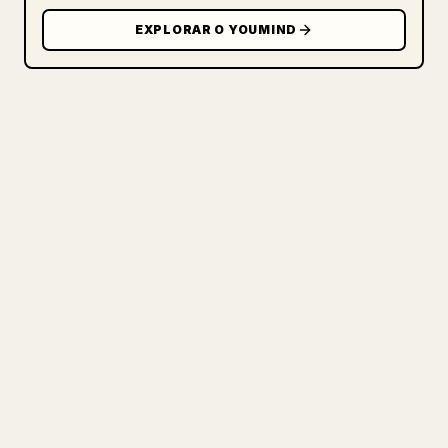
EXPLORAR O YOUMIND
PARA CRIADORES
TRANSFORME SEU MARKDOWN EM
UM ARTIGO 𝕏 IMPECÁVEL
Quando você publica seus próprios textos
longos, formatar imagens, tabelas e
blocos de código para o 𝕏 é uma dor de
cabeça. O YouMind transforma um rascunho
completo em Markdown em um artigo 𝕏
impecável e pronto para publicar.