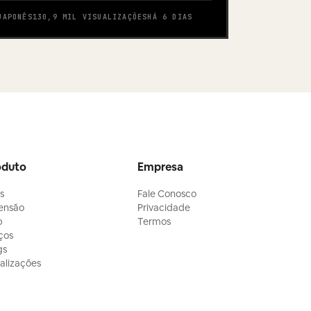
JAPONÊS
130,9 MIL
VISUALIZAÇÕES
HÁ 6 DIAS
oduto
Empresa
ls
Fale Conosco
ensão
Privacidade
p
Termos
ços
gs
alizações