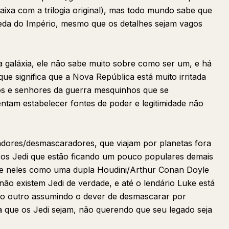
caixa com a trilogia original), mas todo mundo sabe que
ueda do Império, mesmo que os detalhes sejam vagos
a galáxia, ele não sabe muito sobre como ser um, e há
e significa que a Nova República está muito irritada
cos e senhores da guerra mesquinhos que se
ntam estabelecer fontes de poder e legitimidade não
adores/desmascaradores, que viajam por planetas fora
sos Jedi que estão ficando um pouco populares demais
se neles como uma dupla Houdini/Arthur Conan Doyle
o existem Jedi de verdade, e até o lendário Luke está
; o outro assumindo o dever de desmascarar por
a que os Jedi sejam, não querendo que seu legado seja