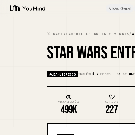
Visão Geral
YouMind
𝕏 RASTREAMENTO DE ARTIGOS VIRAIS
/
A
STAR WARS ENTR
INGLÊS
HÁ 2 MESES · 31 DE MAI
@
LEAHLIBRESCO
VISUALIZAÇÕES
CURTIDAS
499K
227