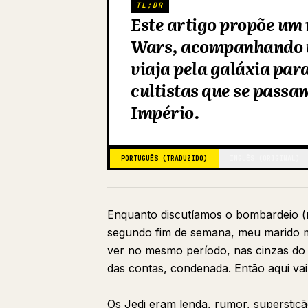
TL;DR
Este artigo propõe um 
Wars, acompanhando u
viaja pela galáxia par
cultistas que se passa
Império.
PORTUGUÊS (TRADUZIDO)
INGLÊS (ORIGINAL)
Enquanto discutíamos o bombardeio (
segundo fim de semana, meu marido me
ver no mesmo período, nas cinzas do
das contas, condenada. Então aqui vai
Os Jedi eram lenda, rumor, superstiç