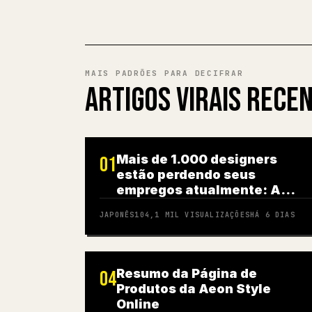
MAIS PADRÕES PARA DECIFRAR
ARTIGOS VIRAIS RECE
Mais de 1.000 designers
01
estão perdendo seus
empregos atualmente: A
realidade da era da IA
JAPONÊS
104,1 MIL
VISUALIZAÇÕES
HÁ 6 DIAS
Resumo da Página de
04
Produtos da Aeon Style
Online