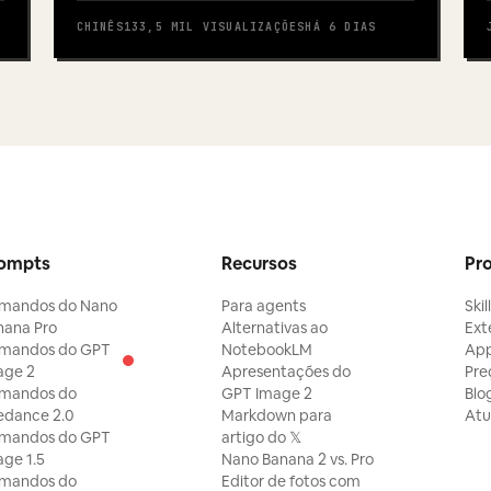
CHINÊS
133,5 MIL
VISUALIZAÇÕES
HÁ 6 DIAS
ompts
Recursos
Pr
mandos do Nano
Para agents
Skil
nana Pro
Alternativas ao
Ext
mandos do GPT
NotebookLM
Ap
age 2
Apresentações do
Pre
mandos do
GPT Image 2
Blo
edance 2.0
Markdown para
Atu
mandos do GPT
artigo do 𝕏
ge 1.5
Nano Banana 2 vs. Pro
mandos do
Editor de fotos com