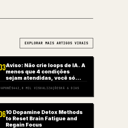
EXPLORAR MAIS ARTIGOS VIRAIS
Aviso: Não crie loops de IA. A
03
menos que 4 condições
sejam atendidas, você só
está queimando dinheiro
JAPONÊS
442,8 MIL
VISUALIZAÇÕES
HÁ 6 DIAS
10 Dopamine Detox Methods
06
to Reset Brain Fatigue and
Regain Focus