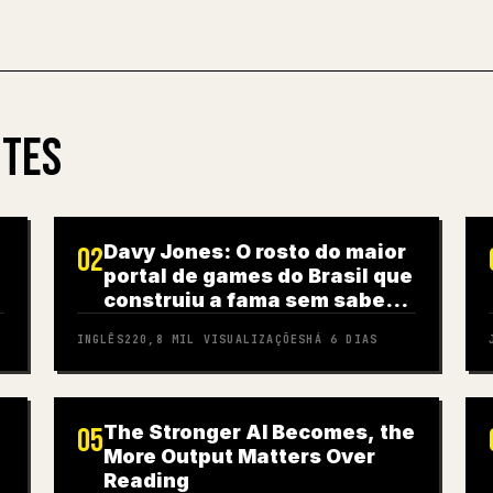
NTES
Davy Jones: O rosto do maior
02
portal de games do Brasil que
construiu a fama sem saber
jogar
INGLÊS
220,8 MIL
VISUALIZAÇÕES
HÁ 6 DIAS
The Stronger AI Becomes, the
05
More Output Matters Over
Reading