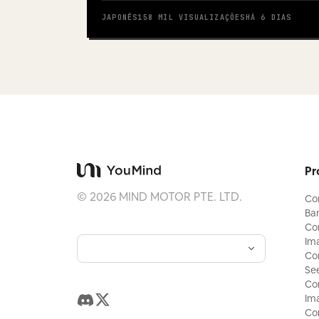
JAPONÊS
158 MIL
VISUALIZAÇÕES
HÁ 6 DIAS
Pr
©
2026
MIND MOTOR PTE. LTD.
Co
Ba
Co
Im
Co
Se
Co
Ima
Co