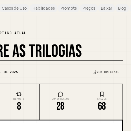
Casos de Uso
Habilidades
Prompts
Preços
Baixar
Blog
RTIGO ATUAL
E AS TRILOGIAS
. DE 2026
VER ORIGINAL
REPOSTS
COMENTÁRIOS
SALVOS
8
28
68