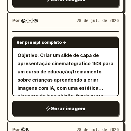
Sokak Fotoğrafçılığı
textura realistas, estilizado exatamente
direito: um estojo de carregamento
. Abaixo disso, adicione um pequeno
como na referência — espesso,
arredondado branco brilhante voltado
parágrafo em tom suave:
volumoso, levemente bagunçado e
para a frente com a tampa aberta,
Por
@小小东
28 de jul. de 2026
Türkiye sokaklarının ruhu; buhar,
penteado para cima. Deixe a barba
exatamente 2 fones de ouvido
yağmur ve altın saat ışığıyla yeniden
hayal edildi. YİRMİ sinematik kare,
cheia, aparada e preta natural. Vista a
arredondados visíveis como pequenas
GPT IMAGE 2
çağdaş bir sergi deneyimiyle
Ver prompt completo
pessoa com uma camiseta básica preta
cúpulas dentro, um pequeno ponto
karşınızda.
de gola careca. Substitua o fundo por
Chamada para ação: Abaixo do
indicador branco na parte frontal e uma
Objetivo: Criar um slide de capa de
uma cor sólida
parágrafo, coloque um botão âmbar
pequena porta de carregamento preta
apresentação cinematográfico 16:9 para
. Use
arredondado com texto em maiúsculas
próxima à borda inferior. Rótulo:
verde vibrante (#2E7D32)
um curso de educação/treinamento
degradês suaves, bordas nítidas,
gemini-3.1-flash-image-preview
espaçadas
e um pequeno
SERGIYI GEZ
sobre crianças aprendendo a criar
(Nanobanana 2)
sombras mínimas e uma estética vetorial
ícone de seta para baixo dentro do
imagens com IA, com uma estética
Estilo visual: Fotografia de produto de e-
profissional estilo Adobe
botão. No centro inferior, adicione um
elegante de luxo chinês, fundo preto
commerce premium minimalista,
Illustrator/Dribbble. Centralize o retrato,
pequeno indicador de rolagem com seta
tinta escuro, destaques em dourado
iluminação high-key, plástico branco
Gerar imagem
de frente, composição simétrica,
para baixo. Estilo visual: Web design de
quente e detalhes dramáticos em
brilhante, reflexos cinzas sutis, sombras
ombros visíveis, alto detalhamento,
luxo 2026, página de destino de museu
vermelho. Tela: Slide de título estilo
suaves, bordas nítidas, renderização de
linhas limpas, alta resolução (4K), sem
de arte moderna, minimalista,
PowerPoint em formato wide, proporção
Por
@K
28 de jul. de 2026
produto realista, composição de painel