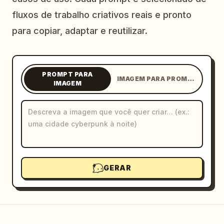
Blog
fluxos de trabalho criativos reais e pronto
para copiar, adaptar e reutilizar.
Atualizações
PROMPT PARA
IMAGEM PARA PROMPT
IMAGEM
GERAR