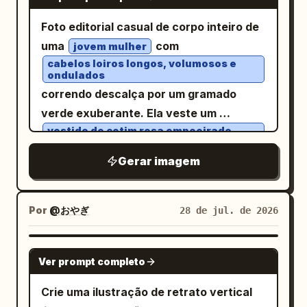
Illustrator, alto contraste, foto de perfil
alaranjado perto da esquerda, seguido
profissional, bordas nítidas, cores
Foto editorial casual de corpo inteiro de
por uma pequena linha de descrição do
vibrantes, sem textura, sem
uma
com
jovem mulher
curso:
. No canto
儿童AI创意绘画课程介绍
fotorrealismo, sem objetos de fundo,
cabelos loiros longos, volumosos e
superior esquerdo, adicione um pequeno
ondulados
proporção 1:1, alta resolução. Para
lema vertical de quatro linhas em
correndo descalça por um gramado
variações como nos exemplos: Avatar 1:
dourado pálido com uma pequena marca
verde exuberante. Ela veste um
Jovem com cabelo castanho espesso
de selo vermelho abaixo dele:
vestido de cetim rosa empoeirado,
penteado para trás, barba cheia, óculos
fluido e sem costas
. Cena do
想象力\n表达力\n来达力\n未来力
pretos redondos, camisa preta gola
que acompanha o movimento do vento.
Gerar imagem
lado direito: Mostre exatamente 1
careca, fundo laranja. Avatar 2: Jovem
Ela vira o tronco para olhar por cima do
silhueta de criança pequena em pé perto
com corte de cabelo chanel curto preto,
ombro para a câmera com uma
do centro inferior direito, de frente para
Por
@おやぎ
28 de jul. de 2026
óculos redondos dourados, gola alta
expressão suave e alegre. O fundo
uma porta vertical de luz dourada e
preta e blazer, fundo azul. Avatar 3:
apresenta uma linha densa de árvores
branca, estendendo uma mão para cima
Jovem com cabelo escuro cacheado,
GPT IMAGE 2
verde-escuras sob uma luz natural
Ver prompt completo
como se tocasse o futuro. A porta deve
barba e bigode curtos, óculos pretos
suave e nublada. Textura de filme
emitir um brilho intenso, reflexos no piso
redondos, camisa preta, fundo roxo.
Crie uma ilustração de retrato vertical
cinematográfico 35mm, profundidade de
brilhante e um reflexo horizontal