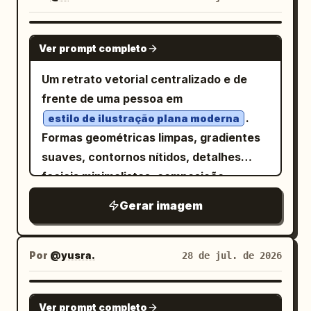
texto, logotipos, marcas d'água ou
cinematográfico, editorial, imersivo,
16:9, alta resolução. A composição é
de comparação limpa. Estilo de texto: Os
objetos extras.
sobreposições vítreas suaves,
dividida visualmente: a metade esquerda
rótulos são nomes de modelos técnicos
GPT IMAGE 2
tipografia serifada refinada,
Ver prompt completo
é composta principalmente por espaço
em letras minúsculas em negrito preto
espaçamento amplo entre letras para
negativo escuro para tipografia, a
sem serifa, centralizados
Um retrato vetorial centralizado e de
navegação, cor de destaque âmbar
metade direita é uma cena de portal de
horizontalmente em cada painel, sem
frente de uma pessoa em
quente, névoa suave, desfoque de
arte futurista brilhante. Layout: No
texto extra. Restrições: Mostre
.
estilo de ilustração plana moderna
movimento realista, sem cromo de
centro-esquerda, coloque um título
exatamente 4 fotos de produtos e
Formas geométricas limpas, gradientes
navegador visível, sem painéis ou
grande em chinês de duas linhas em
exatamente 4 rótulos. Não adicione
suaves, contornos nítidos, detalhes
cartões extras.
caligrafia serifada refinada:
logotipos, marcas d'água, pessoas,
faciais minimalistas, composição
. Abaixo dele,
小孩AI绘图\n培训版
mãos, embalagens, adereços
simétrica, tons de pele suaves, olhos
Gerar imagem
adicione um subtítulo menor em fonte
decorativos, fundos coloridos ou
expressivos, sombreamento sutil e um
chinesa branca fina:
legendas adicionais.
fundo de cor sólida simples. O sujeito
.
让孩子用AI打开想象力 · 创造力 · 未来视觉表达
ocupa a maior parte do quadro, da altura
Por
@yusra.
28 de jul. de 2026
Abaixo disso, adicione uma linha
do peito para cima. Estética de avatar
divisória horizontal fina com um pequeno
digital contemporânea, estilo Adobe
GPT IMAGE 2
segmento de destaque vermelho-
Ver prompt completo