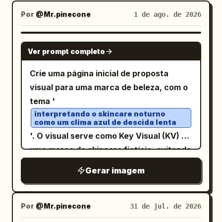
Por
@Mr.pinecone
1 de ago. de 2026
GPT IMAGE 2
Ver prompt completo
Crie uma página inicial de proposta
visual para uma marca de beleza, com o
tema '
interpretando o skincare noturno
como um clima azul de descida lenta
'. O visual serve como Key Visual (KV) de
uma marca de skincare fictícia, evitando
respingos comuns ou modelos de rosto
Gerar imagem
grandes. Em vez disso, utiliza um frasco
de essência azul translúcido, uma
bancada de vidro com névoa suave, uma
Por
@Mr.pinecone
31 de jul. de 2026
vista noturna da janela e uma estrutura