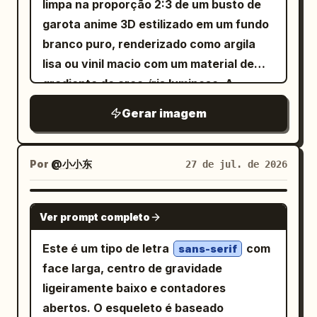
Avatar 4: Jovem com cabelo castanho
limpa na proporção 2:3 de um busto de
campo rasa, fotografia de moda casual
radiante ao longo da borda inferior.
ondulado na altura dos ombros, chapéu
garota anime 3D estilizado em um fundo
ao ar livre, --ar 9:16
Atrás e ao redor do portal, inclua painéis
bucket floral, blusa branca, colar
branco puro, renderizado como argila
translúcidos vermelhos e âmbar,
delicado, fundo cinza.
lisa ou vinil macio com um material de
retângulos de vidro verticais finos,
gradiente de arco-íris luminoso. A
linhas de grade tênues, um grande
personagem,
, é mostrada do
Oyagi
Gerar imagem
planeta/lua circular vermelho suave
peito para cima em uma pose de três
atrás do portal e um campo de fundo
quartos voltada para a esquerda, com a
vermelho mais escuro na extrema
cabeça levemente virada para o
Por
@小小东
27 de jul. de 2026
direita. Elementos visuais flutuantes:
espectador e uma expressão calma,
Inclua exatamente 3 miniaturas de obras
distante e inexpressiva. Ela tem um
GPT IMAGE 2
de arte emolduradas perto do lado
Ver prompt completo
rosto de boneca com traços
direito do portal: 1 imagem de
simplificados, olhos amendoados vazios
Este é um tipo de letra
com
sans-serif
nuvem/paisagem avermelhada escura
sem pupilas, um nariz pequeno e lábios
face larga, centro de gravidade
perto do meio superior, 1 imagem de
pequenos fechados. Seu cabelo é
ligeiramente baixo e contadores
montanha com lavagem de tinta clara à
composto por exatamente 6 grandes
abertos. O esqueleto é baseado
sua direita/inferior direita e 1 imagem de