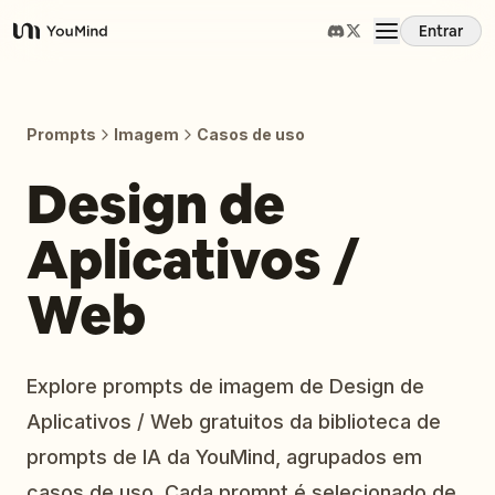
Entrar
YouMind
Visão Geral
Prompts
Imagem
Casos de uso
Casos de Uso
Design de
Aplicativos /
Habilidades
Web
Prompts
Preços
Explore prompts de imagem de Design de
Aplicativos / Web gratuitos da biblioteca de
Baixar
prompts de IA da YouMind, agrupados em
casos de uso. Cada prompt é selecionado de