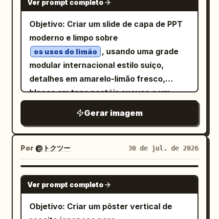
Ver prompt completo
boutique, presentes festivos, entrega
estrutura de portão de madeira à direita,
verticais e um vórtice de arco-íris
por e-commerce e transporte em caixa
galhos de árvores com folhas esparsas
Objetivo: Criar um slide de capa de PPT
giratório luminoso no céu acima do
externa secundária. O estilo utiliza uma
atrás da parede e detalhes
moderno e limpo sobre
castelo. O estilo deve se assemelhar a
combinação derivada do Modo
arquitetônicos de madeira esculpida à
, usando uma grade
arte conceitual de fantasia digital
os usos do limão
Automático: o estilo principal é
esquerda. Mantenha o ambiente
modular internacional estilo suíço,
altamente detalhada, com perspectiva
Patrimônio Imaterial Antigo,
historicamente chinês e levemente
detalhes em amarelo-limão fresco,
dramática, iluminação pictórica e
complementado por hierarquia de
teatral. Elementos anotados: Inclua
blocos em tons pastéis suaves e um
arquitetura ornamentada. Conceito de
informações e ordem modular Moderna
exatamente 3 chamadas numeradas em
visual editorial brilhante focado em
degradação: As 4 miniaturas devem
Gerar imagem
Internacional, enfatizando técnicas de
vermelho: “01” perto do sino que toca e
saúde/estilo de vida. Canvas: Slide de
parecer muito semelhantes entre si,
fabricação, envelhecimento, cultura de
das ondas sonoras, “02” perto do
apresentação widescreen 16:9, fundo
como se a mesma cena estivesse sendo
origem e expressão de marca moderna
homem tapando os ouvidos e “03” perto
off-white, margens amplas, tipografia
regenerada repetidamente. A imagem
Por
@トクツー
30 de jul. de 2026
de alto padrão, evitando clichês de
do chão de pedra no centro-inferior
vetorial nítida, sem marca d'água. Use
grande central deve ser mais nítida e
preto e dourado, vermelho e dourado,
esquerdo. Use linhas indicativas
equilíbrio assimétrico: coluna esquerda
grandiosa, mas já mostrar padrões de
GPT IMAGE 2
empilhamento palaciano e simbolismo
vermelhas finas e pequenos círculos
Ver prompt completo
com texto em destaque e composição
textura repetidos e efeitos sobrepostos.
tradicional excessivo. O visual geral usa
para as chamadas. Estilo visual: Arte em
fotográfica arredondada grande à
A imagem inferior deve parecer
Objetivo: Criar um pôster vertical de
'Expressão Contemporânea do
linha de caneta e tinta altamente
direita. Layout: O lado esquerdo contém
visivelmente degradada: ruidosa,