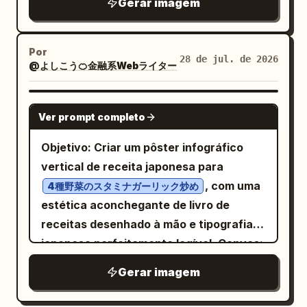
com que a imagem geral pareça um
Gerar imagem
adicione um subtítulo menor em fonte
danificados, postes telefônicos, pilhas
parcialmente visível ou a caixa aberta, e
o assunto fiquem visíveis. Use
corresponder ao rótulo.
consistente do sujeito em cada quadro.
elegante pôster de receita de anime
chinesa branca fina:
de escombros e um grande prédio
permitindo alguns enfeites de cena
espessura de linha uniforme, curvas em
Não adicione painéis extras, passos
para
.
rhubarb
.
queimando com chamas alaranjadas e
让孩子用AI打开想象力 · 创造力 · 未来视觉表达
premium como cartões de selo, papel
ângulo reto, arcos longos, extremidades
Por
extras, logotipos, marcas d'água ou
28 de jul. de 2026
Abaixo disso, adicione uma linha
fumaça preta espessa subindo ao céu.
@よしこう🍊金融系Webライター
com padrão de origem, etiquetas de
em seta e nós de pontos para formar um
texto não relacionado.
divisória horizontal fina com um pequeno
Adicione bordas de colagem rasgadas
papel de arroz ou detalhes em cobre
caminho de leitura do título superior ao
segmento de destaque vermelho-
onde a foto da cidade encontra o fundo
abstratos, mas nunca ofuscando o
assunto central e, em seguida, para a
GPT IMAGE 2
Ver prompt completo
alaranjado perto da esquerda, seguido
de papel. Inclua exatamente 1 pluma de
assunto principal. Cerque isso com 7–9
área de informações inferior, parecendo
por uma pequena linha de descrição do
fogo proeminente, exatamente 1 coluna
módulos auxiliares, significativamente
tanto um texto quanto um mapa
Objetivo: Criar um pôster infográfico
curso:
. No canto
de fumaça grande, exatamente 1 pilha
儿童AI创意绘画课程介绍
menores que a embalagem principal,
rodoviário. Uma pequena quantidade de
vertical de receita japonesa para
superior esquerdo, adicione um pequeno
de escombros no primeiro plano inferior
organizados ordenadamente para
texto deve ser dividida em blocos sem
, com uma
4種野菜のスタミナガーリック炒め
lema vertical de quatro linhas em
esquerdo, exatamente 1 fragmento de
mostrar: vistas ortográficas
serifa limpos, colocados próximos ao
estética aconchegante de livro de
dourado pálido com uma pequena marca
mapa rasgado no canto superior direito
frontal/traseira/lateral, efeito de
espaço em branco dos caracteres ou em
receitas desenhado à mão e tipografia
de selo vermelho abaixo dele:
e exatamente 1 bloco de papel rasgado
desembalagem, vista explodida da
ambos os lados do assunto, com
japonesa perfeitamente legível. Canvas:
. Cena do
azul-petróleo no canto inferior direito.
想象力\n表达力\n来达力\n未来力
bandeja interna, diagrama de colocação
hierarquia clara. Pequenas etiquetas de
Layout retrato 2:3, fundo de papel off-
Gerar imagem
lado direito: Mostre exatamente 1
Estilo visual: Estética histórica pesada,
da garrafa, estrutura da caixa externa
informações e assinaturas podem ficar
white, cantos arredondados, borda
silhueta de criança pequena em pé perto
pôster de documentário de arquivo,
de e-commerce independente, faca de
na parte inferior. Todo o texto serve ao
ornamental dupla e fina em verde com