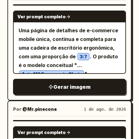
NANO BANANA PRO
Ver prompt completo
Uma página de detalhes de e-commerce
mobile única, contínua e completa para
uma cadeira de escritório ergonômica,
com uma proporção de
. O produto
3:7
é o modelo conceitual "
",
Axis M3 Ergonomic Chair
apresentando encosto em tela cinza
Gerar imagem
grafite escuro, estrutura preta, base
estrela cinza-prateado, apoio de cabeça
visível, apoios de braço, almofada de
Por
@Mr.pinecone
1 de ago. de 2026
assento e suporte lombar, mantendo a
consistência estrutural em todas as
GPT IMAGE 2
Ver prompt completo
perspectivas. O design geral utiliza um