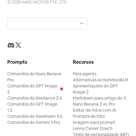
©
2026
MIND MOTOR PTE. LTD.
ou seda fluida. Estilo visual: Design
margem de segurança de 5 mm,
10 ingredientes com linhas pontilhadas e
moderno chinês premium, iluminação
tolerância de tamanho ±1 mm, tolerância
quantidades: 1) キャベツ — 1/4玉（約
cinematográfica, paleta de folha de ouro
de corte ±0,5 mm, tolerância de registro
250g）, 2) じゃがいも — 2個（約300g）,
e vermelho laca, montanhas com
de impressão ±0,3 mm, mas visualmente
3) ピーマン — 2個, 4) にんにく — 2かけ, 5)
lavagem de tinta sutis e silhuetas de
deve ser um painel de proposta
サラダ油 — 大さじ1, 6) ごま油 — 小さじ1, 7)
pinheiros no fundo escuro inferior
conceitual em vez de um projeto de
しょうゆ — 大さじ1, 8) 鶏ガラスープの素 —
esquerdo, névoa suave, partículas de
engenharia denso. Os requisitos de
小さじ1, 9) 塩 — 少々, 10) こしょう — 少々.
Prompts
Recursos
poeira, reflexo de lente, alto contraste,
iluminação e renderização são uma
Inclua três pequenas ilustrações na
espaçamento elegante, qualidade de
combinação de renderizações de
parte inferior desta caixa: pimentões
Comandos do Nano Banana
Para agents
pôster de museu. A tipografia deve ser
Pro
Alternativas ao NotebookLM
embalagens 3D ultra-realistas e
verdes, batatas com uma cortada ao
Comandos do GPT Image
Apresentações do GPT
nítida, refinada e legível, com o título
fotografia de papel de alta qualidade:
meio e dentes de alho. Bloco de preparo:
2
Image 2
principal em gradiente de marfim para
fibras de papel, relevo, cantos,
Comandos do Seedance 2.0
Markdown para artigo do 𝕏
Cabeçalho com faixa verde "下準備" com
Comandos do GPT Image
Nano Banana 2 vs. Pro
dourado e o texto de apoio em
espessura da placa, aberturas, pontos
texto explicativo: "じゃがいもはあらかじ
1.5
Editor de fotos com IA
branco/dourado suave. Restrições:
de contato da bandeja e reflexos de
め火を通しておくと、炒め時間が短くなり、
Comandos do Seedream 4.5
Prompts de foto
Mantenha o slide limpo e pronto para
Comandos do Gemini 3 Pro
Imagem para prompt
vidro da garrafa devem ser todos
味がしみ込みやすくなります。" Inclua
Lenny Career Coach
apresentação, sem logotipos, sem
críveis. A câmera usa uma perspectiva
exatamente 2 métodos de preparo em
Teste de personalidade ABTI