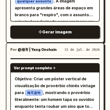
específicas; rotulando apoio de cabeça,
. A imagem
qualquer assunto
COLLOCATIONS Go to the library (go to
encosto, apoios de braço, almofada de
apresenta grandes áreas de espaço em
the library) Borrow from the library
assento, suporte lombar e pés da
branco para "respiro", com o assunto
(borrow from the library) Public library
cadeira por contorno, sem fornecer
principal renderizado como um ícone em
(public library) Library card (library card)
estruturas internas explodidas; exibindo
preto e branco de alto contraste e
Gerar imagem
GRAMMAR Countable noun (a countable
cenários de escritório, leitura e
bordas nítidas no centro visual. Parte do
noun) Plural form: libraries (plural:
descanso breve; a seção de evidências
assunto se sobrepõe a um campo
libraries) RELATED WORDS Librarian
mostra apenas descrições estruturais e
retangular de
, criando um
cor sólida
Por
@楊哥 | Yang Onchain
31 de jul. de 2026
(librarian) · Shelf (shelf) · Catalogue
fontes fornecidas pelo usuário, com
efeito de camadas semelhante a um
(catalogue) Crie uma ilustração vetorial
itens ausentes marcados como
palco. A camada de informação utiliza
GPT IMAGE 2
plana, moderna e acolhedora de uma
Ver prompt completo
"informações a serem confirmadas"; a
um bloco de texto escuro e denso na
seção transversal de biblioteca. Mostre
seção de parâmetros inclui dimensões
parte inferior, gerando um impacto
Objetivo: Criar um pôster vertical de
um aluno pegando dois livros
completas da cadeira, faixa de altura do
visual onde a imagem é truncada pelo
visualização de provérbio chinês vintage
emprestados de um bibliotecário,
assento, capacidade de carga, materiais
texto, que por sua vez sustenta a
para
, mostrando o provérbio
掩耳盗铃
incluindo naturalmente estantes e um
e itens de ajuste, sem supor valores
imagem. A frase principal utiliza
literalmente: um homem tapa os ouvidos
cartão da biblioteca. Mantenha as
desconhecidos; a seção de embalagem
caracteres em negrito, sem serifa e de
enquanto tenta roubar um sino que toca.
figuras dos personagens amigáveis, mas