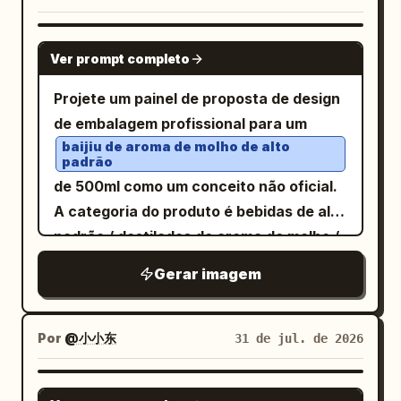
para trás. Ele tapa ambas as orelhas
sequencial
grande final ocupando quase toda a
com as mãos enquanto ainda tenta
largura. Total de painéis de imagem
GPT IMAGE 2
Ver prompt completo
roubar ou mover o sino. Ele tem um
visíveis: exatamente 6, consistindo em 4
pequeno coque no cabelo, túnica e
miniaturas pequenas, 1 painel grande
Projete um painel de proposta de design
calças pretas largas, uma faixa na
central e 1 painel grande inferior.
de embalagem profissional para um
cintura, botas e uma postura cômica
Assunto da imagem de fantasia: Cada
baijiu de aroma de molho de alto
tensa. Visualização de som: Desenhe
padrão
painel deve retratar uma avenida de
de 500ml como um conceito não oficial.
muitos anéis concêntricos vermelhos
fantasia gótica épica semelhante,
A categoria do produto é bebidas de alto
finos de ondas sonoras irradiando do
levando a um castelo ou cidadela de
padrão / destilados de aroma de molho /
sino por todo o pátio, passando ao redor
torres negras flutuantes, com
embalagem de presente líquida em
do homem para enfatizar que tapar os
pavimentação de paralelepípedos
Gerar imagem
garrafa de vidro, visando presentes de
ouvidos não interrompe o som. Fundo:
úmidos e reflexivos, postes de luz e
alto valor, coleções pessoais, brindes
Inclua um piso de pátio pavimentado
grades ornamentados, árvores de
corporativos e banquetes de negócios.
com pedras, uma parede de pátio pálida
Por
@小小东
31 de jul. de 2026
outono vermelhas e laranjas em ambos
Os cenários de vendas e transporte
com painéis decorativos tênues, um
os lados, profundidade atmosférica azul
abrangem exposição em varejo
telhado de telhas tradicional e uma
GPT IMAGE 2
nebulosa, cachoeiras ou feixes de luz