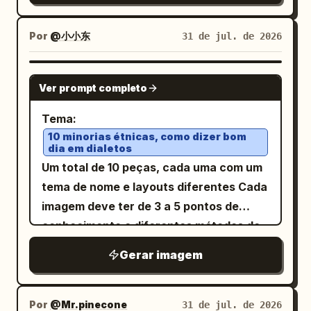
publicação. Evite cenas complexas,
pátio chinês desenhado em gravura
simplificado fornecidos, sem adicionar
× 957 px, fundo preto carvão com
texturas decorativas, filtros vintage e
detalhada em tinta monocromática. À
texto extra.
margens estreitas e visual de postagem
Por
@小小东
31 de jul. de 2026
layouts desorganizados.
esquerda, um grande sino de templo de
de feed. Layout: No topo, coloque uma
bronze pende de uma viga de madeira
grade 2 × 2 de exatamente 4 miniaturas
GPT IMAGE 2
horizontal espessa por anéis e correntes
Ver prompt completo
horizontais pequenas com
de metal. O sino é ornamentado, escuro,
espaçamentos escuros estreitos.
Tema:
pesado e texturizado, com tachas em
Abaixo da grade, adicione uma marca
10 minorias étnicas, como dizer bom
relevo, painéis esculpidos e uma borda
dia em dialetos
minúscula de dois caracteres que
inferior recortada. Uma corda está
Um total de 10 peças, cada uma com um
pareça “**” ou dois pequenos pontos
amarrada ao badalo ou à borda inferior
tema de nome e layouts diferentes Cada
brancos. Abaixo disso, coloque 1 imagem
do sino e se estende diagonalmente para
imagem deve ter de 3 a 5 pontos de
de fantasia horizontal grande ocupando
baixo em direção à direita. Personagem:
conhecimento e diferentes métodos de
quase toda a largura. Sob a imagem
No canto inferior direito, mostre
apresentação de informações
grande, adicione exatamente 3 linhas
Gerar imagem
exatamente um homem chinês adulto em
Tipografia e fontes profissionais de nível
curtas de legenda em texto branco
trajes tradicionais antigos, agachado e
colecionador Proporção de aspecto 3:4
alinhado à esquerda. Na parte inferior,
puxando a corda com o corpo inclinado
Não utilize lógica de numeração
Por
@Mr.pinecone
31 de jul. de 2026
coloque 1 imagem de fantasia horizontal