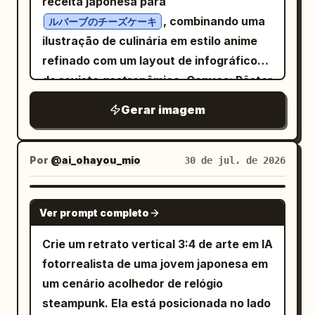
receita japonesa para
Artesanato Antigo' como conceito
detalhada, tons suaves de preto e sépia
a pilha de títulos e quatro cartões de
borrada, supersaturada, com detalhes
, combinando uma
ルバーブのチーズケーキ
central: uma paleta contida e premium
com detalhes em vermelho contidos
recursos. O lado direito contém um
manchados, bordas duplicadas, texturas
ilustração de culinária em estilo anime
composta por
apenas para as ondas sonoras,
painel fotográfico de limão com cantos
granuladas e excesso de artefatos
refinado com um layout de infográfico
marrom terra de forno, branco marfim
chamadas e a pequena etiqueta. A
arredondados ocupando cerca de
acumulados semelhantes a pinceladas,
de papel de arroz, índigo profundo e
de revista gastronômica. Canvas: Pôster
imagem deve parecer um diagrama de
detalhes metálicos de cobre oxidado
metade da largura do slide. O canto
embora ainda reconhecível como a
vertical 9:16, iluminação de cozinha
livro de histórias chinês antigo
, com uma atmosfera oriental que não é
Gerar imagem
inferior direito possui uma barra de
mesma avenida do castelo de fantasia.
cinematográfica quente, paleta de
misturado com um pôster de infográfico
datada e uma sensação internacional de
etiqueta de página em preto e amarelo.
Conteúdo do texto: Use exatamente
marrom escuro e dourado, renderização
moderno. Sem fotorrealismo, sem cores
alto padrão que não é fria. A embalagem
Adicione marcas de grade/linha de base
estas 3 linhas de legenda sob a imagem
em anime semi-realista de alto detalhe.
Por
@ai_ohayou_mio
30 de jul. de 2026
brilhantes, sem personagens extras,
principal utiliza uma estrutura de caixa
verticais sutis ao longo da borda inferior.
central em texto pequeno, em negrito,
Use um fundo de cozinha europeia
sem marca d'água.
de presente rígida vertical. Valores
Conteúdo do texto: Título principal em
branco e sem serifa: “Aqui cada prompt
rústica com paredes de tijolos, panelas
GPT IMAGE 2
sugeridos/confirmação de amostragem:
caracteres grandes, pretos e em
foi diferente, esta é a 5ª geração:”
Ver prompt completo
de cobre, utensílios pendurados, luz de
uma caixa de presente de papel especial
negrito:
. Abaixo,
“Mesmo efeito, ele mantém dados das
Os Usos do Limão
janela vinda do canto superior esquerdo,
Crie um retrato vertical 3:4 de arte em IA
envolto em placa rígida usando uma
adicione um sublinhado curto em
imagens anteriores.” “A destruição é
vapor, bancada de madeira e bordas
fotorrealista de uma jovem japonesa em
estrutura de tampa superior e inferior
amarelo neon, seguido pelo subtítulo:
ainda pior, por causa das diferenças nos
ornamentais douradas finas e elegantes.
um cenário acolhedor de relógio
mais ombro, contendo uma garrafa de
Apresentação de 10 slides com
dados da imagem a cada passo.” Estilo
Layout principal: No canto superior
informações modernas
steampunk. Ela está posicionada no lado
vidro de baijiu de 500ml dentro; o corpo
visual: Estética de captura de tela de