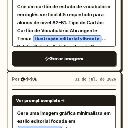
sistema de grade vertical que combina
Crie um cartão de estudo de vocabulário
projetos arquitetônicos com espaços de
em inglês vertical 4:5 requintado para
escritório modernos, apresentando
alunos de nível A2–B1. Tipo de Cartão:
anotações em
Cartão de Vocabulário Abrangente
branco papel, cinza grafite, azul aço e
Tema:
ilustração editorial vibrante
laranja sutil
Paleta: Sala de Aula Ensolarada Cores:
, fontes sem serifa estreitas e claras, e
Azul Cobalto Primário #2563EB,
fontes monoespaçadas para
Gerar imagem
Vermelho Coral Secundário #FF6B5C,
parâmetros. A primeira tela mostra a
Amarelo Limão Secundário #FFD84D,
Azul Céu Secundário #7DD3FC, Texto
identidade do produto com uma visão em
Escuro #17324D, Fundo Creme Quente
#FFF9E8
Por
@小小东
31 de jul. de 2026
ângulo de 3/4; seguida por ângulos
. Exiba com precisão o seguinte texto:
auxiliares frontal, lateral, traseiro e de
/ˈlaɪ.brər.i/ noun 图书馆 Places
library
cima para baixo; usando posturas
GPT IMAGE 2
Ver prompt completo
where people can read or borrow books
humanas sentadas e relações com a
and other materials. We borrowed two
mesa para mostrar a escala sem inferir
Gere uma imagem gráfica minimalista em
books from the library. We borrowed two
faixas de adequação de altura
estilo editorial focada em
books from the library. COMMON