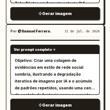
mostra o corpo da cadeira, acessórios
cor clara, em um layout multilinha
Tela: Pôster em formato retrato 3:4,
com um estilo editorial em vez de
confirmados, instruções de instalação e
compacto com espaçamento limpo e
fundo de papel de arroz bege
infantil. Organize as informações como
Gerar imagem
informações de cuidados, com
entrelinhamento marcante. Uma aspa
envelhecido com manchas sutis e
uma página de dicionário para
acessórios ausentes marcados como
ampliada ou um símbolo temático serve
granulação, como uma impressão
estudantes publicada profissionalmente:
"informações a serem confirmadas"; e
como âncora rítmica no topo, enquanto
educacional antiga. Layout: Título
Por
@Samuel Ferrero.
31 de jul. de 2026
palavra-chave em destaque, linha de
termina com um resumo das estruturas
créditos finos e leves na parte inferior
grande em caligrafia chinesa preta
pronúncia compacta, definições claras,
confirmadas e uma nota de "ver
fornecem contraste, finalizando com um
centralizado no topo. Logo abaixo,
frases de exemplo destacadas e
GPT IMAGE 2
dimensões e instruções de instalação".
logotipo pequeno. As cores são
Ver prompt completo
adicione o subtítulo em inglês em letras
módulos de aprendizado agrupados de
Cada unidade de parâmetro, linha de
extraídas do material e do clima do
maiúsculas serifadas pequenas:
forma organizada. Use bastante espaço
Objetivo: Criar uma colagem de
dimensão e cartão de informação deve
tema: um fundo limpo de alto brilho,
“COVERING EARS DOES NOT STOP
em branco. Use cores planas puras e
evidências em estilo de rede social
ser totalmente preenchido.
preto e branco para a estrutura do
SOUND”. Abaixo disso, coloque uma
arte de linha limpa. Sem gradientes,
sombria, ilustrando a degradação
Certificações ergonômicas fictícias,
assunto principal e uma cor emocional
pequena etiqueta em caixa vermelha
sombras, 3D, efeitos de brilho,
iterativa de imagens por IA e o acúmulo
valores de suporte de carga, níveis de
de saturação média a alta para o campo
com os dizeres “成语事故现场 02” com
fotorrealismo, poluição visual, logotipos
de padrões repetidos, usando uma cena
ajuste, melhorias de saúde, patentes ou
de cor. O tom geral é brilhante, direto e
linhas divisórias horizontais vermelhas
ou marcas d'água. Mantenha todo o
de castelo de fantasia como o assunto
resultados de testes são proibidos.
moderno, com a energia de uma
finas estendendo-se para a esquerda e
texto do corpo escuro e legível. Replique
recorrente. Tela: Formato de captura de
declaração pública e a ordem de uma
Gerar imagem
para a direita. Cena principal: Um antigo
com precisão o inglês, o IPA e o chinês
tela vertical alta, aproximadamente 490