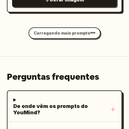
desenhadas à mão, brilhos, corações e
com gola alta e mangas compridas.
uma tipografia manuscrita premium com
Capturado contra um
a manchete "
com
fundo de estúdio minimalista
", subtítulo
Pele Radiante em um Frasco
padrões de luz suave e salpicada
"Nutrir • Hidratar • Iluminar" e texto de
Carregando mais prompts
incidindo sobre a parede lisa de tons
apoio "Para uma pele macia, suave e
quentes, as imagens apresentam a
radiante" e "Autocuidado todos os
modelo em várias poses elegantes —
dias". Fotorrealista, campanha de beleza
descansando a mão delicadamente
de luxo, branding cosmético premium,
perto do queixo, levantando a bainha
texturas altamente detalhadas, reflexos
Perguntas frequentes
rodada do vestido brilhante para
realistas, HDR, lente macro 85mm, f/2.0,
mostrar movimento e colocando a mão
iluminação de estúdio profissional,
na cintura com uma expressão gentil,
publicidade comercial, ultrarrealista 4K,
sorridente e de olhar baixo.
De onde vêm os prompts do
composição vertical 9:16.
YouMind?