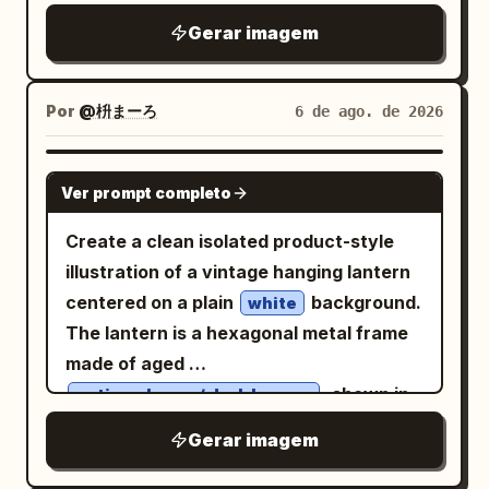
wet surface, editorial beauty campaign
shallow depth of field, warm directional
watermark, no extra people or objects.
Gerar imagem
style, ultra-detailed, photorealistic 8K,
lighting. Top-right panel: clean studio
soft warm color grading, luxury skincare
product shot of the item alone resting on
advertisement Aspect ratio 4.5
a flat surface at a three-quarter angle,
Por
@枡まーろ
6 de ago. de 2026
seamless light gray background, soft
even studio lighting with subtle shadow,
GPT IMAGE 2
Ver prompt completo
sharp focus showcasing full design and
material detail. Bottom-right panel:
Create a clean isolated product-style
close-up beauty portrait of a young
illustration of a vintage hanging lantern
woman model wearing the product,
centered on a plain
background.
white
direct or slightly angled gaze at camera,
The lantern is a hexagonal metal frame
neutral warm-toned background, soft
made of aged
flattering studio lighting, editorial
, shown in
antique brass / dark bronze
fashion photography aesthetic.
a slight three-quarter front view with
Gerar imagem
Consistent silver/metallic tone and
the front glass door facing forward and
lighting mood across all three panels,
the right side visible. It has transparent