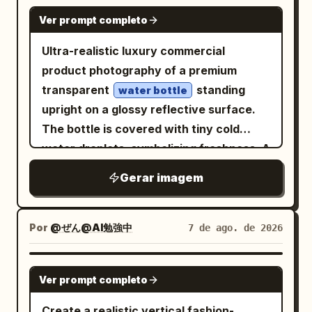
droplets on the metallic surface of the
NANO BANANA PRO
Ver prompt completo
can. The pull-tab opens with a burst of
cold mist and vapor rising from the top.
Ultra-realistic luxury commercial
Golden amber liquid pours from the can
product photography of a premium
into a clear glass filled with ice cubes,
transparent
standing
water bottle
creating bubbles and fizz. A shirtless,
upright on a glossy reflective surface.
extremely muscular, fit young man with
The bottle is covered with tiny cold
sharp jawline and short brown hair
water droplets, symbolizing freshness. A
drinks from the Red Bull can, eyes closed
dramatic splash of crystal-clear water
Gerar imagem
in satisfaction, then smiles confidently
wraps around the bottle in a dynamic
while holding the can. Dynamic action
spiral. Background features cool icy blue
shot of the Red Bull can floating in mid-
gradients with soft white lighting,
Por
@ぜん@AI勉強中
7 de ago. de 2026
air surrounded by exploding ice cubes,
floating ice cubes, light mist, and subtle
water splash, and light rays. Final shot:
glowing particles. High-end studio
GPT IMAGE 2
Pepsi logo (two red Pepsi and yellow
Ver prompt completo
lighting with cinematic rim light, premium
sun) appears above the cold, wet Pepsi
advertising style, sharp focus, ultra-
Create a realistic vertical fashion-