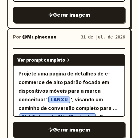
estruturas internas explodidas; exibindo
Canon EOS R5, RF 85mm f/1.2L, f/2.0, ISO
vestuário print-on-demand. Adicione
cenários de escritório, leitura e
100, HDR, 8K, masterpiece, award-
Gerar imagem
uma bolsa metálica inovadora em
descanso breve; a seção de evidências
winning fashion photography. Ratio 9:16
formato de lábios brilhantes pendurada
mostra apenas descrições estruturais e
por uma alça de corrente em seu ombro.
Por
@Mr.pinecone
fontes fornecidas pelo usuário, com
31 de jul. de 2026
O fundo deve ser suavemente
itens ausentes marcados como
desfocado, mas reconhecível: campo de
"informações a serem confirmadas"; a
GPT IMAGE 2
grama verde, pista de corrida vermelha,
Ver prompt completo
seção de parâmetros inclui dimensões
cerca de arame no primeiro plano, placar
completas da cadeira, faixa de altura do
Projete uma página de detalhes de e-
distante, traves amarelas e pinheiros
assento, capacidade de carga, materiais
commerce de alto padrão focada em
altos sob um céu azul claro. Use um
e itens de ajuste, sem supor valores
dispositivos móveis para a marca
visual editorial de streetwear lifestyle
desconhecidos; a seção de embalagem
conceitual '
', visando um
LANXU
premium, textura de pele realista,
mostra o corpo da cadeira, acessórios
caminho de conversão completo para
sombras naturais, profundidade de
confirmados, instruções de instalação e
. O
Chá Oolong de Alta Montanha
campo rasa, cores vibrantes, porém
informações de cuidados, com
produto é um conjunto de presente com
verossímeis, e tecido de camiseta lisa
Gerar imagem
acessórios ausentes marcados como
duas latas, cada uma contendo
.
100g
fiel ao produto, sem logotipo, sem