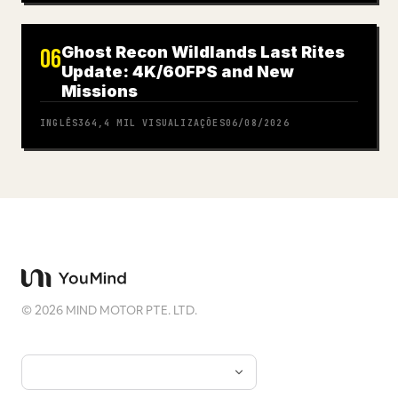
Ghost Recon Wildlands Last Rites
06
Update: 4K/60FPS and New
Missions
INGLÊS
364,4 MIL
VISUALIZAÇÕES
06/08/2026
©
2026
MIND MOTOR PTE. LTD.