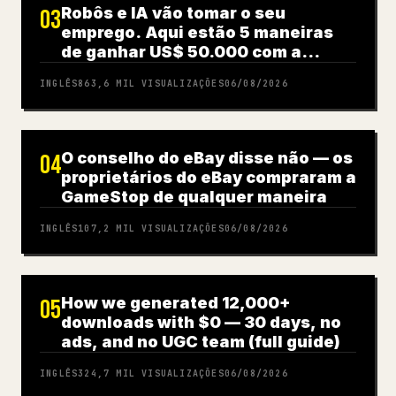
Robôs e IA vão tomar o seu
03
emprego. Aqui estão 5 maneiras
de ganhar US$ 50.000 com a
revolução dos robôs
INGLÊS
863,6 MIL
VISUALIZAÇÕES
06/08/2026
O conselho do eBay disse não — os
04
proprietários do eBay compraram a
GameStop de qualquer maneira
INGLÊS
107,2 MIL
VISUALIZAÇÕES
06/08/2026
How we generated 12,000+
05
downloads with $0 — 30 days, no
ads, and no UGC team (full guide)
INGLÊS
324,7 MIL
VISUALIZAÇÕES
06/08/2026