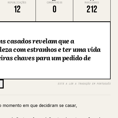
REPUBLICAÇÕES
COMENTÁRIOS
MARCADORES
12
0
212
ens casados revelam que a
leza com estranhos e ter uma vida
eiras chaves para um pedido de
ESTÁ A LER A TRADUÇÃO EM PORTUGUÊS
 momento em que decidiram se casar,