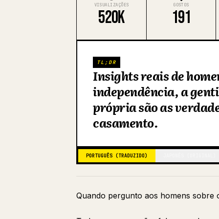
VISUALIZAÇÕES
GOSTOS
520K
191
TL;DR
Insights reais de hom
independência, a genti
própria são as verdad
casamento.
PORTUGUÊS (TRADUZIDO)
JAPONÊS (ORIGINAL)
Quando pergunto aos homens sobre o