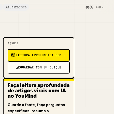
e
Atualizações
AÇÕES
LEITURA APROFUNDADA COM IA
GUARDAR COM UM CLIQUE
Faça leitura aprofundada
de artigos virais com IA
no YouMind
Guarde a fonte, faça perguntas
específicas, resuma o