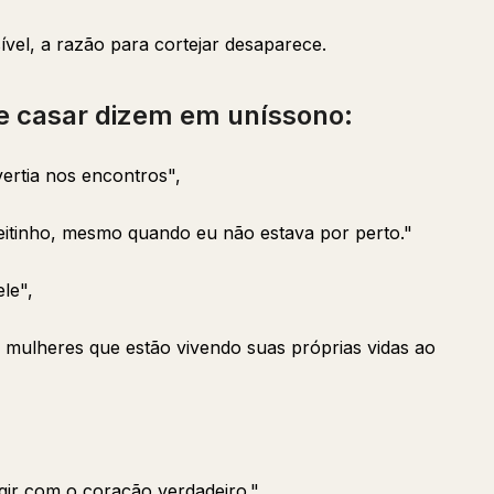
vel, a razão para cortejar desaparece.
e casar dizem em uníssono:
ertia nos encontros",
ireitinho, mesmo quando eu não estava por perto."
le",
 mulheres que estão vivendo suas próprias vidas ao
ir com o coração verdadeiro."