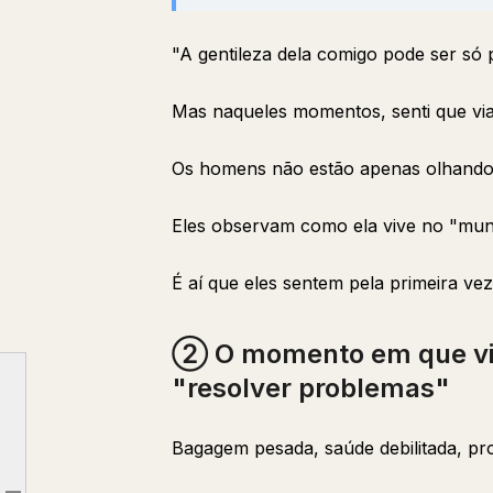
"A gentileza dela comigo pode ser só 
Mas naqueles momentos, senti que via
Os homens não estão apenas olhando p
Eles observam como ela vive no "mun
É aí que eles sentem pela primeira vez
② O momento em que vi
"resolver problemas"
"Quando vi aquele comportamento, soube que ela era a pessoa certa."
Bagagem pesada, saúde debilitada, pr
① O momento em que viram "como ela trata os outros"