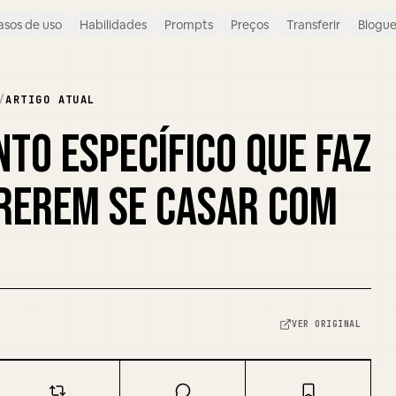
asos de uso
Habilidades
Prompts
Preços
Transferir
Blogu
/
ARTIGO ATUAL
TO ESPECÍFICO QUE FAZ
REREM SE CASAR COM
VER ORIGINAL