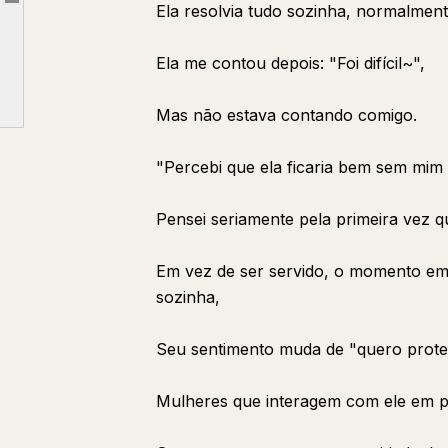
Article outline
Ela resolvia tudo sozinha, normalment
② O momento em que viram seu comportamento de "resolver problemas"
③ O momento em que viram seu "rosto absorto"
Ela me contou depois: "Foi difícil~",
Homens que decidiram se casar dizem em uníssono:
Mas não estava contando comigo.
"Percebi que ela ficaria bem sem mi
Pensei seriamente pela primeira vez qu
Em vez de ser servido, o momento e
sozinha,
Seu sentimento muda de "quero proteg
Mulheres que interagem com ele em p