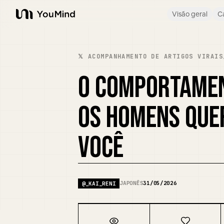
Visão geral
C
YouMind
𝕏 ACOMPANHAMENTO DE ARTIGOS VIRAIS
O COMPORTAMEN
OS HOMENS QUE
VOCÊ
JAPONÊS
31/05/2026
@
_KAI_RENI