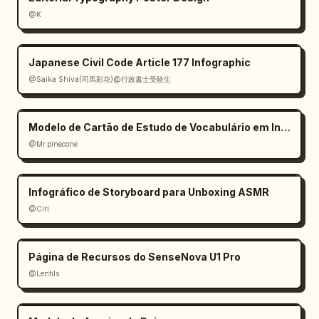
@K
Japanese Civil Code Article 177 Infographic
@Saika Shiva(司馬彩花)@行政書士受験生
Modelo de Cartão de Estudo de Vocabulário em Inglês
@Mr.pinecone
Infográfico de Storyboard para Unboxing ASMR
@Ciri
Página de Recursos do SenseNova U1 Pro
@Lentils