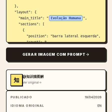
"

  },

  "layout": {

    "main_title": "
Evolução Humana
",

    "sections": [

      {

        "position": "barra lateral esquerda",

        "count": 8,

        "labels": ["L0: Vida unicelular", 
"L1: Organismos multicelulares", "L2: Reino 
GERAR IMAGEM COM PROMPT
animal", "L3: Cordados", "L4: Revolução 
terrestre", "L5: Classe Mammalia", "L6: 
Evolução dos hominídeos", "L7: Era do Homo 
@知识猫图解
sapiens"]

知
Ver original
      },

      {

        "position": "superior direito",

PUBLICADO
19/04/2026
        "title": "Funções ganhas / Funções 
IDIOMA ORIGINAL
EN
perdidas",
