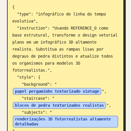
{

Blogue
  "type": "infográfico de linha do tempo 
evolutiva",

Atualizações
  "instruction": "Usando REFERENCE_0 como 
base estrutural, transforme o design vetorial 
plano em um infográfico 3D altamente 
realista. Substitua as rampas lisas por 
degraus de pedra distintos e atualize todos 
os organismos para modelos 3D 
fotorrealistas.",

  "style": {

    "background": "
papel pergaminho texturizado vintage
",

    "staircase": "
blocos de pedra texturizados realistas
",

    "subjects": "
renderizações 3D fotorrealistas altamente 
detalhadas