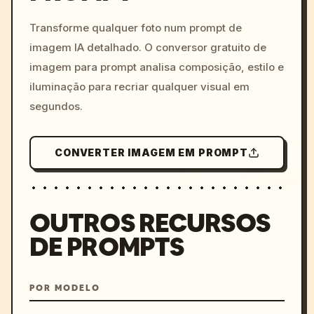
c, cyberpunk sunset, neon
colors, 8k --v 6.0
Transforme qualquer foto num prompt de
imagem IA detalhado. O conversor gratuito de
imagem para prompt analisa composição, estilo e
iluminação para recriar qualquer visual em
segundos.
CONVERTER IMAGEM EM PROMPT
OUTROS RECURSOS
DE PROMPTS
POR MODELO