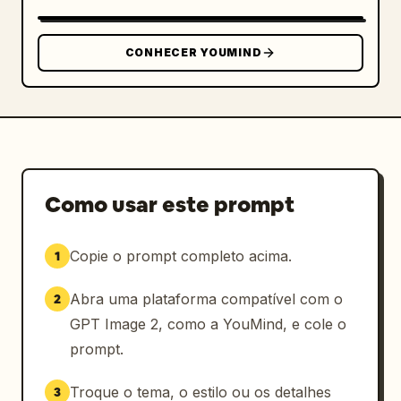
        "Degrau 07: Água-viva",

        "Degrau 09: Amonita",

CONHECER YOUMIND
        "Degrau 10: Trilobita",

        "Degrau 24: Humano caminhando",

        "Degrau 25: 
silhueta cósmica brilhante com um ponto de 
interrogação
"

      ]

Como usar este prompt
    }

  }

}
Copie o prompt completo acima.
1
Abra uma plataforma compatível com o
2
GPT Image 2, como a YouMind, e cole o
prompt.
Troque o tema, o estilo ou os detalhes
3