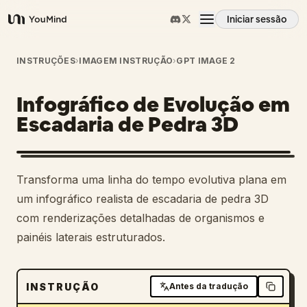
Iniciar sessão
YouMind
Visão geral
INSTRUÇÕES
›
IMAGEM INSTRUÇÃO
›
GPT IMAGE 2
Infográfico de Evolução em
Casos de uso
Escadaria de Pedra 3D
Habilidades
Transforma uma linha do tempo evolutiva plana em
Prompts
um infográfico realista de escadaria de pedra 3D
com renderizações detalhadas de organismos e
painéis laterais estruturados.
Preços
Transferir
INSTRUÇÃO
Antes da tradução