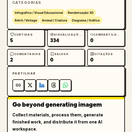
        "description": "Legenda com ícones de 
CATEGORIAS
mais e menos"

Infográfico / Visual Educacional
Renderização 3D
      },

Retrô / Vintage
Animal / Criatura
Diagrama / Gráfico
      {

        "position": "centro inferior",

CURTIDAS
VISUALIZAÇÕES
COMPARTILHAMENTOS
        "title": "Marcos evolutivos 
5
334
0
principais",

        "count": 6,

COMENTÁRIOS
SALVOS
CITAÇÕES
2
0
0
        "description": "Linha do tempo com um 
gráfico de silhueta de 6 figuras mostrando a 
evolução de primata para humano"

PARTILHAR
      }

    ],

    "centerpiece": {

      "description": "Escadaria de pedra em 
Go beyond generating imagem
espiral com 25 degraus numerados apresentando 
Collect materials, process them, generate
organismos específicos.",

finished work, and distribute it from one AI
      "count": 25,

workspace.
      "notable_elements": [
