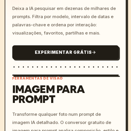
Deixa a IA pesquisar em dezenas de milhares de
prompts. Filtra por modelo, intervalo de datas e
palavras-chave e ordena por interação:
visualizações, favoritos, partilhas e mais.
EXPERIMENTAR GRÁTIS
FERRAMENTAS DE VISÃO
IMAGEM PARA
PROMPT
/imagine prompt: cinemati
c, cyberpunk sunset, neon
colors, 8k --v 6.0
Transforme qualquer foto num prompt de
imagem IA detalhado. O conversor gratuito de
imagem para prompt analisa composição, estilo e