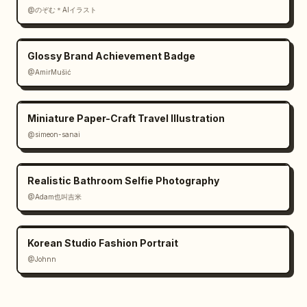
@のぞむ＊AIイラスト
Glossy Brand Achievement Badge
@AmirMušić
Miniature Paper-Craft Travel Illustration
@simeon-sanai
Realistic Bathroom Selfie Photography
@Adam也叫吉米
Korean Studio Fashion Portrait
@Johnn