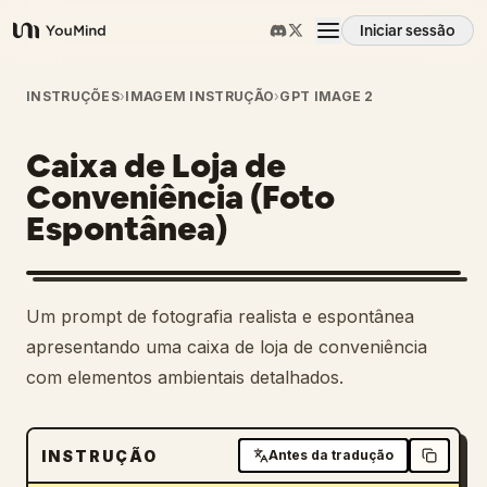
Iniciar sessão
YouMind
Visão geral
INSTRUÇÕES
›
IMAGEM INSTRUÇÃO
›
GPT IMAGE 2
Caixa de Loja de
Casos de uso
Conveniência (Foto
Espontânea)
Habilidades
Prompts
Um prompt de fotografia realista e espontânea
apresentando uma caixa de loja de conveniência
Preços
com elementos ambientais detalhados.
Transferir
INSTRUÇÃO
Antes da tradução