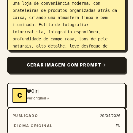
uma loja de conveniência moderna, com 
prateleiras de produtos organizadas atrás da 
caixa, criando uma atmosfera limpa e bem 
iluminada. Estilo de fotografia: 
fotorrealista, fotografia espontânea, 
profundidade de campo rasa, tons de pele 
naturais, alto detalhe, leve desfoque de 
movimento para realismo, qualidade 4K. 
Adições opcionais para variação: ângulo 
GERAR IMAGEM COM PROMPT
levemente inclinado, efeito de ruído de 
câmera de smartphone, reflexos no vidro do 
expositor, 
a caixa sorrindo gentilmente enquanto 
@Ciri
entrega um recibo ou troco
C
Ver original
PUBLICADO
29/04/2026
IDIOMA ORIGINAL
EN