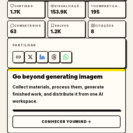
CURTIDAS
VISUALIZAÇÕES
COMPARTILHAMENTOS
1.7K
153.9K
195
COMENTÁRIOS
SALVOS
CITAÇÕES
63
1.2K
8
PARTILHAR
Go beyond generating imagem
Collect materials, process them, generate
finished work, and distribute it from one AI
workspace.
CONHECER YOUMIND