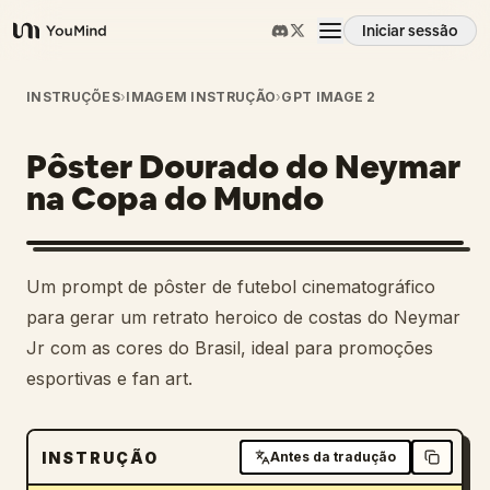
Iniciar sessão
YouMind
Visão geral
INSTRUÇÕES
›
IMAGEM INSTRUÇÃO
›
GPT IMAGE 2
Pôster Dourado do Neymar
Casos de uso
na Copa do Mundo
Habilidades
Um prompt de pôster de futebol cinematográfico
Prompts
para gerar um retrato heroico de costas do Neymar
Jr com as cores do Brasil, ideal para promoções
esportivas e fan art.
Preços
Transferir
INSTRUÇÃO
Antes da tradução