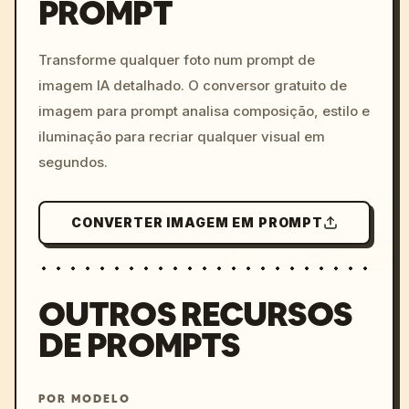
PROMPT
/imagine prompt: cinemati
c, cyberpunk sunset, neon
colors, 8k --v 6.0
Transforme qualquer foto num prompt de
imagem IA detalhado. O conversor gratuito de
imagem para prompt analisa composição, estilo e
iluminação para recriar qualquer visual em
segundos.
CONVERTER IMAGEM EM PROMPT
OUTROS RECURSOS
DE PROMPTS
POR MODELO