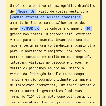
Um pôster esportivo cinematográfico dramático 
Blogue
de 
Neymar Jr
 visto de costas vestindo a 
camisa oficial da seleção brasileira
, 
Atualizações
amarelo brilhante com detalhes em verde, o 
nome 
NEYMAR JR
 nos ombros e o número 
10
grande nas costas. O jogador está levemente 
virado para a esquerda, levantando uma das 
mãos à testa em uma continência enquanto olha 
para um horizonte flamejante, com cabelo 
curto e cacheado em estilo moicano degradê, 
tatuagens visíveis no pescoço e braços, e 
múltiplos piercings na orelha. Mostre o 
escudo da federação brasileira na manga. O 
fundo é um céu dourado brilhante com nuvens 
de tempestade dramáticas, luz solar intensa e 
enormes numerais geométricos luminosos 
formando “10” atrás dele como estruturas de 
luz monumentais. Use uma paleta de cores rica 