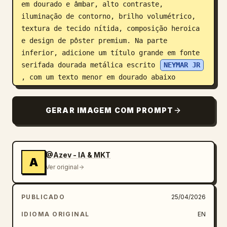
em dourado e âmbar, alto contraste, 
iluminação de contorno, brilho volumétrico, 
textura de tecido nítida, composição heroica 
e design de pôster premium. Na parte 
inferior, adicione um título grande em fonte 
serifada dourada metálica escrito 
NEYMAR JR
, com um texto menor em dourado abaixo 
escrito “2026” e “COPA DO MUNDO”, 
centralizado como um pôster épico de anúncio 
GERAR IMAGEM COM PROMPT
da Copa do Mundo.
@Azev - IA & MKT
A
Ver original
PUBLICADO
25/04/2026
IDIOMA ORIGINAL
EN