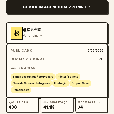
GERAR IMAGEM COM PROMPT
@松果先森
松
Ver original
PUBLICADO
9/06/2026
IDIOMA ORIGINAL
ZH
CATEGORIAS
Banda desenhada / Storyboard
Pôster / Folheto
Cena de Cinema / Fotograma
Ilustração
Grupo / Casal
Personagem
CURTIDAS
VISUALIZAÇÕES
COMPARTILHAMENTOS
438
41.1K
74