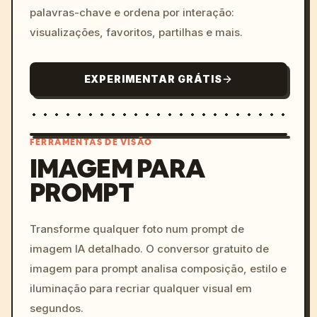
palavras-chave e ordena por interação:
visualizações, favoritos, partilhas e mais.
EXPERIMENTAR GRÁTIS
FERRAMENTAS DE VISÃO
IMAGEM PARA
PROMPT
/imagine prompt: cinemati
c, cyberpunk sunset, neon
colors, 8k --v 6.0
Transforme qualquer foto num prompt de
imagem IA detalhado. O conversor gratuito de
imagem para prompt analisa composição, estilo e
iluminação para recriar qualquer visual em
segundos.