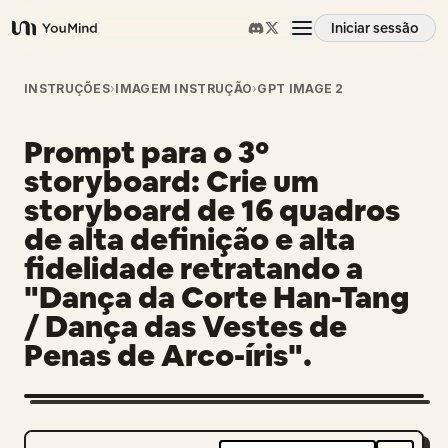
Iniciar sessão
YouMind
Visão geral
INSTRUÇÕES
›
IMAGEM INSTRUÇÃO
›
GPT IMAGE 2
Prompt para o 3º
Casos de uso
storyboard: Crie um
storyboard de 16 quadros
Habilidades
de alta definição e alta
fidelidade retratando a
Prompts
"Dança da Corte Han-Tang
/ Dança das Vestes de
Penas de Arco-íris".
Preços
Transferir