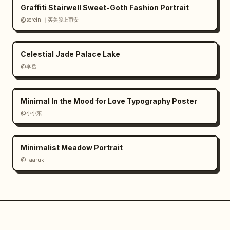
Graffiti Stairwell Sweet-Goth Fashion Portrait
@serein ｜买美股上币安
Celestial Jade Palace Lake
@李岳
Minimal In the Mood for Love Typography Poster
@小小东
Minimalist Meadow Portrait
@Taaruk