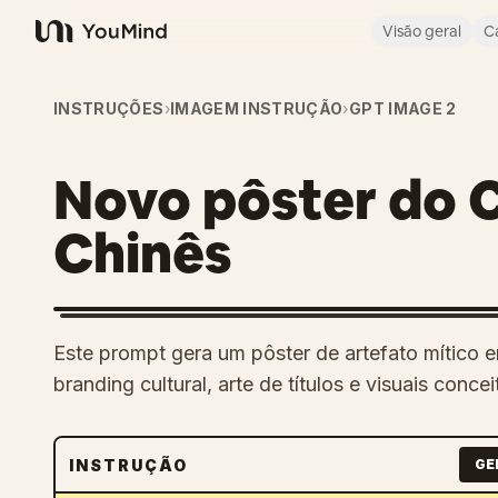
Visão geral
C
YouMind
INSTRUÇÕES
›
IMAGEM INSTRUÇÃO
›
GPT IMAGE 2
Novo pôster do 
Chinês
Este prompt gera um pôster de artefato mítico 
branding cultural, arte de títulos e visuais conce
INSTRUÇÃO
GE