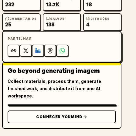
232
13.7K
18
COMENTÁRIOS
SALVOS
CITAÇÕES
25
138
4
PARTILHAR
Go beyond generating imagem
Collect materials, process them, generate
finished work, and distribute it from one AI
workspace.
CONHECER YOUMIND