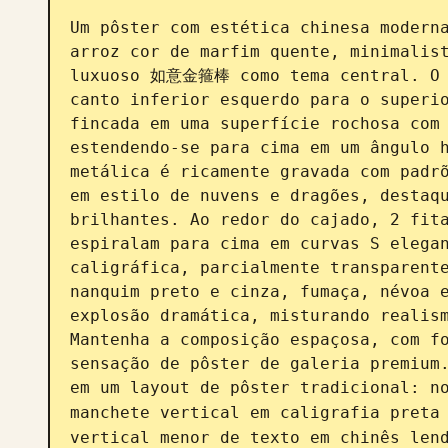
Um pôster com estética chinesa moderna
arroz cor de marfim quente, minimalist
luxuoso 如意金箍棒 como tema central. O c
canto inferior esquerdo para o superio
fincada em uma superfície rochosa com 
estendendo-se para cima em um ângulo h
metálica é ricamente gravada com padrõ
em estilo de nuvens e dragões, destaqu
brilhantes. Ao redor do cajado, 2 fita
espiralam para cima em curvas S elegan
caligráfica, parcialmente transparente
nanquim preto e cinza, fumaça, névoa e
explosão dramática, misturando realism
Mantenha a composição espaçosa, com fo
sensação de pôster de galeria premium.
em um layout de pôster tradicional: no
manchete vertical em caligrafia preta
vertical menor de texto em chinês l