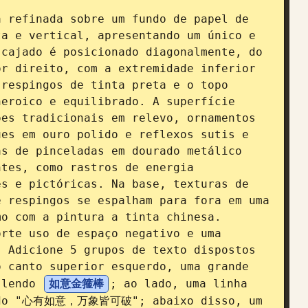
 refinada sobre um fundo de papel de 
a e vertical, apresentando um único e 
ajado é posicionado diagonalmente, do 
r direito, com a extremidade inferior 
respingos de tinta preta e o topo 
eroico e equilibrado. A superfície 
es tradicionais em relevo, ornamentos 
es em ouro polido e reflexos sutis e 
s de pinceladas em dourado metálico 
tes, como rastros de energia 
s e pictóricas. Na base, texturas de 
 respingos se espalham para fora em uma 
o com a pintura a tinta chinesa. 
rte uso de espaço negativo e uma 
 Adicione 5 grupos de texto dispostos 
 canto superior esquerdo, uma grande 
 lendo 
如意金箍棒
; ao lado, uma linha 
endo "心有如意，万象皆可破"; abaixo disso, um 