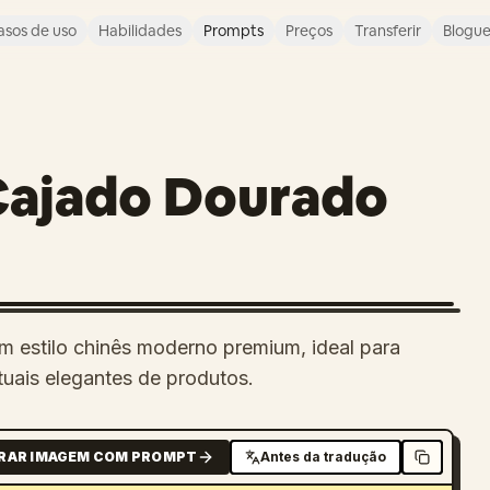
asos de uso
Habilidades
Prompts
Preços
Transferir
Blogu
Cajado Dourado
em estilo chinês moderno premium, ideal para
ituais elegantes de produtos.
RAR IMAGEM COM PROMPT
Antes da tradução