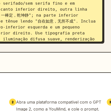
 serifado/sem serifa fino e em 
canto inferior direito, outra linha 
 一棒定，乾坤静"; na parte inferior 
na e tênue lendo "自在如意，无所不成". Inclua 
o-inferior esquerda e um pequeno 
rior direito. Use tipografia preta 
 iluminação difusa suave, renderização 
e luxo cultural, atmosfera serena e 
 apresentação de artefato mítico antigo 
âneo de alto padrão.
Abra uma plataforma compatível com o GPT
2
Image 2, como a YouMind, e cole o prompt.