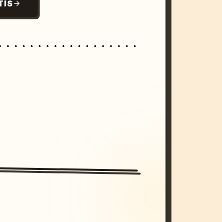
TIS
/imagine prompt: cinematic, cyberpunk s
unset, neon colors, 8k --v 6.0