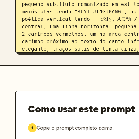
pequeno subtítulo romanizado em estilo
maiúsculas lendo "RUYI JINGUBANG"; no 
poética vertical lendo "一念起，风云动 /
central, uma linha horizontal peque
2 carimbos vermelhos, um na área centr
carimbo próximo ao texto do canto infe
elegante, traços sutis de tinta cinza,
de produto ultra detalhada, branding d
poderosa, e uma mistura equilibrada de
com design de pôster chinês contempor
Como usar este prompt
Copie o prompt completo acima.
1