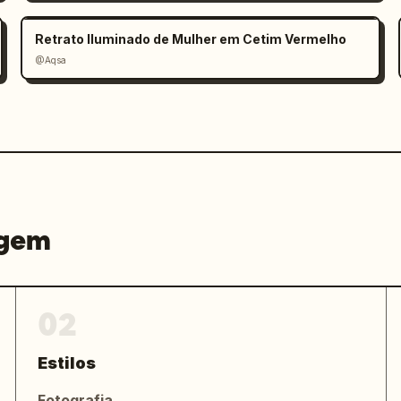
Retrato Iluminado de Mulher em Cetim Vermelho
@Aqsa
agem
02
Estilos
Fotografia