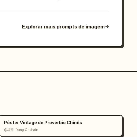
Explorar mais prompts de imagem
Pôster Vintage de Provérbio Chinês
@楊哥 | Yang Onchain