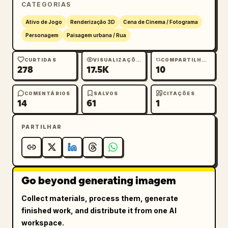
    "choices": [

CATEGORIAS
      "1. 
Você não vai dominar nada.
",

Ativo de Jogo
Renderização 3D
Cena de Cinema / Fotograma
      "2. O que você quer de mim?",

Personagem
Paisagem urbana / Rua
      "3. Não me importo com a sua política."

    ],

CURTIDAS
VISUALIZAÇÕES
COMPARTILHAMENTOS
    "highlight": "A escolha 1 tem uma barra 
278
17.5K
10
de fundo roxa translúcida"

  }

COMENTÁRIOS
SALVOS
CITAÇÕES
14
61
1
}
PARTILHAR
Go beyond generating imagem
Collect materials, process them, generate
finished work, and distribute it from one AI
workspace.