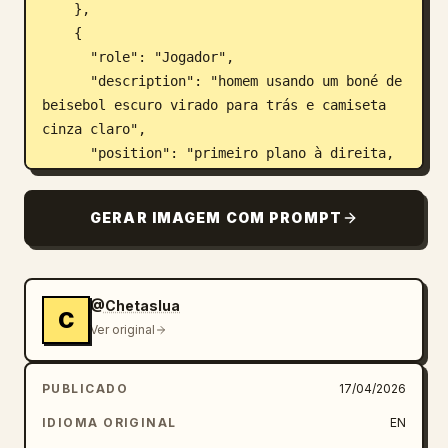
    },

    {

      "role": "Jogador",

      "description": "homem usando um boné de 
beisebol escuro virado para trás e camiseta 
cinza claro",

      "position": "primeiro plano à direita, 
de costas para a câmera"

    }

GERAR IMAGEM COM PROMPT
  ],

  "ui_elements": {

    "type": "menu de diálogo",

    "position": "centro inferior",

@Chetaslua
C
    "speaker_name": "
OMNI-MAN
",

Ver original
    "dialogue_text": "
Este planeta não é seu para proteger. O 
domínio Viltrumita é inevitável.
PUBLICADO
17/04/2026
",

IDIOMA ORIGINAL
EN
    "choices_count": 3,
