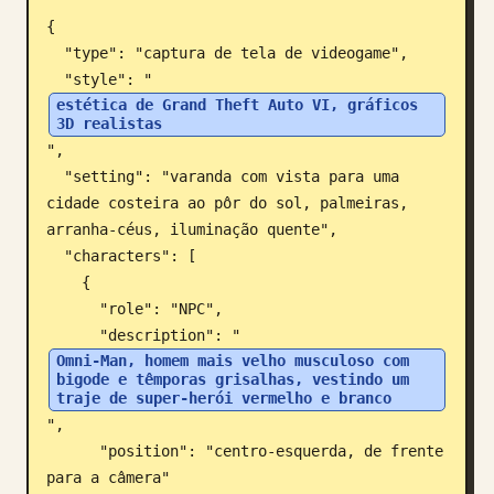
{

Blogue
  "type": "captura de tela de videogame",

  "style": "
Atualizações
estética de Grand Theft Auto VI, gráficos 
3D realistas
",

  "setting": "varanda com vista para uma 
cidade costeira ao pôr do sol, palmeiras, 
arranha-céus, iluminação quente",

  "characters": [

    {

      "role": "NPC",

      "description": "
Omni-Man, homem mais velho musculoso com 
bigode e têmporas grisalhas, vestindo um 
traje de super-herói vermelho e branco
",

      "position": "centro-esquerda, de frente 
para a câmera"
