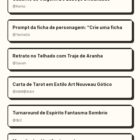
@Karlos
Prompt da ficha de personagem: “Crie uma ficha
@TechieSA
Retrato no Telhado com Traje de Aranha
@Sairah
Carta de Tarot em Estilo Art Nouveau Gótico
@ABM@AIArt
Turnaround de Espírito Fantasma Sombrio
@逸尘