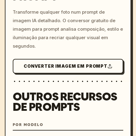
c, cyberpunk sunset, neon
colors, 8k --v 6.0
Transforme qualquer foto num prompt de
imagem IA detalhado. O conversor gratuito de
imagem para prompt analisa composição, estilo e
iluminação para recriar qualquer visual em
segundos.
CONVERTER IMAGEM EM PROMPT
OUTROS RECURSOS
DE PROMPTS
POR MODELO