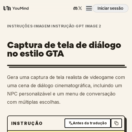
Iniciar sessão
YouMind
Visão geral
INSTRUÇÕES
›
IMAGEM INSTRUÇÃO
›
GPT IMAGE 2
Captura de tela de diálogo
Casos de uso
no estilo GTA
Habilidades
Gera uma captura de tela realista de videogame com
Prompts
uma cena de diálogo cinematográfica, incluindo um
NPC personalizável e um menu de conversação
com múltiplas escolhas.
Preços
Transferir
INSTRUÇÃO
Antes da tradução