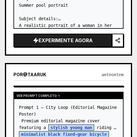
Summer pool portrait

Subject details:

A realistic portrait of a woman in her 
20s in the shallow water of an outdoor 
pool, captured from behind. She is 
EXPERIMENTE AGORA
wearing a 
white one-piece swimsuit
 and 
looking back over her s…
POR
@
TAARUK
anteontem
VER PROMPT COMPLETO
Prompt 1 — City Loop (Editorial Magazine 
Poster)

 Premium editorial magazine cover 
featuring a 
stylish young man
 riding a 
minimalist black fixed-gear bicycle