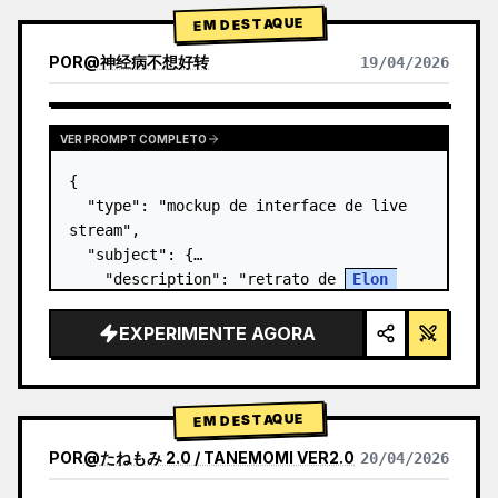
EM DESTAQUE
POR
@
神经病不想好转
19/04/2026
VER PROMPT COMPLETO
{

  "type": "mockup de interface de live 
stream",

  "subject": {

    "description": "retrato de 
Elon 
Musk
, sorrindo, vestindo uma camiseta 
preta com um gráfico técnico esquemático 
EXPERIMENTE AGORA
em branco",

    "background": "o lado…
EM DESTAQUE
POR
@
たねもみ 2.0 / TANEMOMI VER2.0
20/04/2026