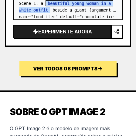
Scene 1: a 
beautiful young woman in a 
white outfit
 beside a giant {argument 
name="food item" default="chocolate ice 
cream cone topped with chocolate…
EXPERIMENTE AGORA
VER TODOS OS PROMPTS
SOBRE O GPT IMAGE 2
O GPT Image 2 é o modelo de imagem mais