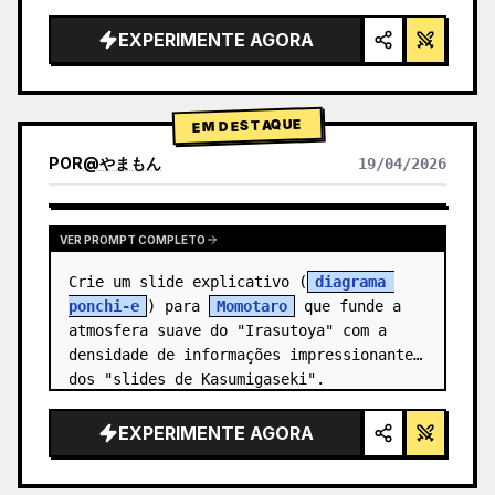
alta tecnologia, iluminação de estúdio, 
detalhes brilhantes",

EXPERIMENTE AGORA
  "background": "{argument 
name=\"background color\" 
default=\"gradien…
EM DESTAQUE
POR
@
やまもん
19/04/2026
VER RESULTADOS DE OUTROS MODELOS
VER PROMPT COMPLETO
Crie um slide explicativo (
diagrama 
ponchi-e
) para 
Momotaro
 que funde a 
atmosfera suave do "Irasutoya" com a 
densidade de informações impressionante 
dos "slides de Kasumigaseki".
EXPERIMENTE AGORA