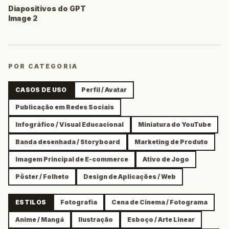
Diapositivos do GPT
Image 2
POR CATEGORIA
CASOS DE USO
Perfil / Avatar
Publicação em Redes Sociais
Infográfico / Visual Educacional
Miniatura do YouTube
Banda desenhada / Storyboard
Marketing de Produto
Imagem Principal de E-commerce
Ativo de Jogo
Pôster / Folheto
Design de Aplicações / Web
ESTILOS
Fotografia
Cena de Cinema / Fotograma
Anime / Mangá
Ilustração
Esboço / Arte Linear