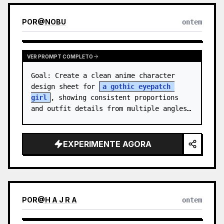
POR
@
NOBU
ontem
VER PROMPT COMPLETO
Goal: Create a clean anime character 
design sheet for 
a gothic eyepatch 
girl
, showing consistent proportions 
and outfit details from multiple angles.

Canvas: Wide horizontal white-background 
character sheet, about 16…
EXPERIMENTE AGORA
POR
@
H A J R A
ontem