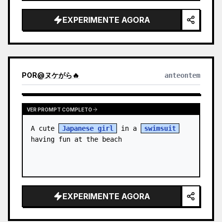
through a {argument name="loca…
EXPERIMENTE AGORA
POR
@
ヌケがら🔥
anteontem
VER PROMPT COMPLETO
A cute 
Japanese girl
 in a 
swimsuit
having fun at the beach
EXPERIMENTE AGORA