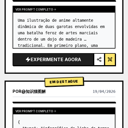
VER PROMPT COMPLETO
Uma ilustração de anime altamente 
dinâmica de duas garotas envolvidas em 
uma batalha feroz de artes marciais 
dentro de um dojo de madeira 
tradicional. Em primeiro plano, uma 
garota com {argument name="character 1 
hair" default="cabelo preto em um coque 
EXPERIMENTE AGORA
alto co…
EM DESTAQUE
POR
@
知识猫图解
19/04/2026
VER PROMPT COMPLETO
{
