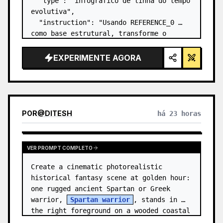
  "type": "infográfico de linha do tempo 
evolutiva",

  "instruction": "Usando REFERENCE_0 
como base estrutural, transforme o 
design vetorial plano em um infográfico 
3D altamente realista. Substitua as 
EXPERIMENTE AGORA
rampas lisas por degraus de pedra 
distintos e atualize to…
POR
@
DITESH
há 23 horas
VER PROMPT COMPLETO
Create a cinematic photorealistic 
historical fantasy scene at golden hour: 
one rugged ancient Spartan or Greek 
warrior, 
Spartan warrior
, stands in 
the right foreground on a wooded coastal 
hillside, shown from the wais…