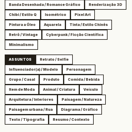
Banda Desenhada / Romance Gráfico
Renderização 3D
Chibi / Estilo Q
Isométrico
Pixel Art
Pintura a Óleo
Aquarela
Tinta / Estilo Chinês
Retrô / Vintage
Cyberpunk / Ficção Científica
Minimalismo
ASSUNTOS
Retrato / Selfie
Influenciador(a) / Modelo
Personagem
Grupo / Casal
Produto
Comida / Bebida
Item de Moda
Animal / Criatura
Veículo
Arquitetura / Interiores
Paisagem / Natureza
Paisagem urbana / Rua
Diagrama / Gráfico
Texto / Tipografia
Resumo / Contexto