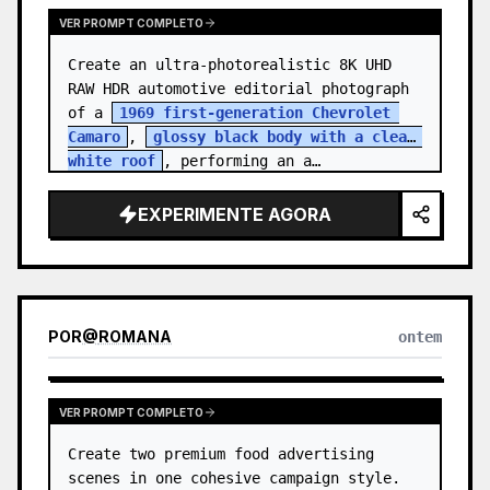
VER PROMPT COMPLETO
Create an ultra-photorealistic 8K UHD 
RAW HDR automotive editorial photograph 
of a 
1969 first-generation Chevrolet 
Camaro
, 
glossy black body with a clean 
white roof
, performing an a…
EXPERIMENTE AGORA
POR
@
ROMANA
ontem
VER PROMPT COMPLETO
Create two premium food advertising 
scenes in one cohesive campaign style. 