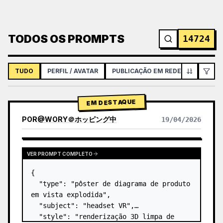
TODOS OS PROMPTS
14724
TUDO
PERFIL / AVATAR
PUBLICAÇÃO EM REDES SOCIAIS
EM DESTAQUE
POR
@
WORY＠ホッピング中
19/04/2026
VER PROMPT COMPLETO
{

  "type": "pôster de diagrama de produto 
em vista explodida",

  "subject": "headset VR",

  "style": "renderização 3D limpa de 