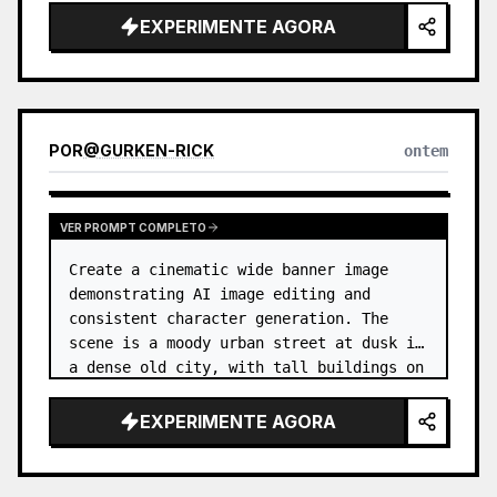
EXPERIMENTE AGORA
POR
@
GURKEN-RICK
ontem
VER PROMPT COMPLETO
Create a cinematic wide banner image 
demonstrating AI image editing and 
consistent character generation. The 
scene is a moody urban street at dusk in 
a dense old city, with tall buildings on 
both sides, wet pavement, parked and 
moving cars, soft streetlights,…
EXPERIMENTE AGORA