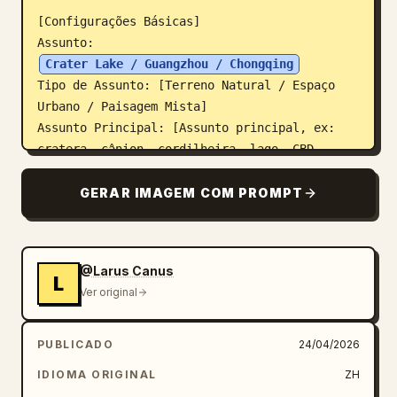
[Configurações Básicas]

Assunto: 
Crater Lake / Guangzhou / Chongqing
Tipo de Assunto: [Terreno Natural / Espaço 
Urbano / Paisagem Mista]

Assunto Principal: [Assunto principal, ex: 
cratera, cânion, cordilheira, lago, CBD, 
centro histórico, conjunto de marcos, cidade 
insular, ruínas, área urbana principal]

GERAR IMAGEM COM PROMPT
Foco do Conteúdo: [Foco do conteúdo, ex: 
elevação do terreno / marcos urbanos / rede 
viária / hidrologia / relação natureza-cidade 
@Larus Canus
/ exibição de coleção de cenários]

L
Ver original
Estilo: 
estilo de levantamento geográfico, estilo 
de modelo de recorte de papel, estilo de 
PUBLICADO
24/04/2026
proposta arquitetônica, estilo de arquivo 
de museu, estilo de planejamento urbano
IDIOMA ORIGINAL
ZH
Cor Primária: [Cor primária, ex: off-white, 