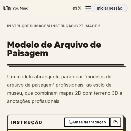
Iniciar sessão
YouMind
Visão geral
INSTRUÇÕES
›
IMAGEM INSTRUÇÃO
›
GPT IMAGE 2
Modelo de Arquivo de
Casos de uso
Paisagem
Habilidades
Um modelo abrangente para criar 'modelos de
Prompts
arquivo de paisagem' profissionais, ao estilo de
museu, que combinam mapas 2D com terreno 3D e
anotações profissionais.
Preços
Transferir
INSTRUÇÃO
Antes da tradução