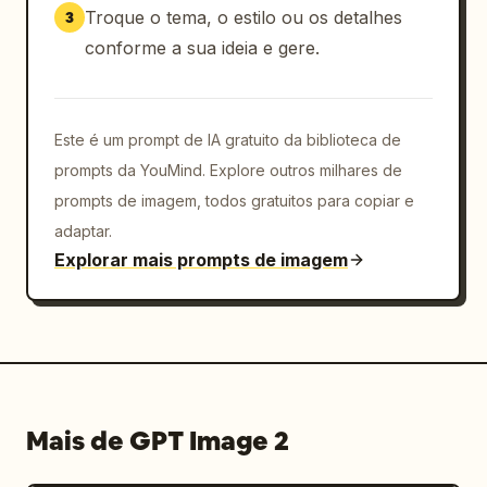
Se [Tipo de Assunto] for Espaço Urbano: O 
Troque o tema, o estilo ou os detalhes
3
assunto consiste na área urbana central, CBD, 
conforme a sua ideia e gere.
blocos de centro histórico, aglomerados de 
marcos, orlas, nós rodoviários, pontes, 
sistemas hídricos ou parques, enfatizando a 
massa arquitetônica, identidade urbana, 
Este é um prompt de IA gratuito da biblioteca de
camadas espaciais e estrutura de 
prompts da YouMind. Explore outros milhares de
planejamento.

prompts de imagem, todos gratuitos para copiar e
adaptar.
Se [Tipo de Assunto] for Paisagem Mista: 
Explorar mais prompts de imagem
Integra tanto o terreno natural quanto 
ambientes feitos pelo homem, como cidades 
montanhosas, cidades insulares, ruínas 
antigas, terrenos baldios apocalípticos, 
capitais de fantasia ou bases de ficção 
científica.

Mais de GPT Image 2
[Requisitos de Detalhe]

- A superfície mantém a sensação de papel de 