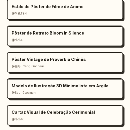
mapa e informações profissionais.

Estilo de Pôster de Filme de Anime
- Áreas de terreno devem ter curvas de nível, 
@MELTEN
camadas de inclinação e depressões.

- Áreas arquitetônicas devem ter massa, 
relações de bloco e hierarquia clara.

Pôster de Retrato Bloom in Silence
- Corpos hídricos usam azul claro de baixa 
@小小东
saturação.

- Vegetação/florestas usam verde musgo ou 
verde de baixa saturação.

Pôster Vintage de Provérbio Chinês
- Redes viárias usam linhas finas sem 
@楊哥 | Yang Onchain
distrair.

- Marcos devem ser claramente identificáveis.

Modelo de Ilustração 3D Minimalista em Argila
- Elementos de ficção científica/fantasia 
@Saul Goodman
devem manter a sensação de modelo de arquivo 
em vez de parecerem meras ilustrações de 
cena.

Cartaz Visual de Celebração Cerimonial
@小小东
[Sistema de Anotação]

A borda da placa do mapa precisa de módulos 