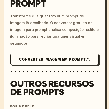
PROMPT
/imagine prompt: cinemati
c, cyberpunk sunset, neon
colors, 8k --v 6.0
Transforme qualquer foto num prompt de
imagem IA detalhado. O conversor gratuito de
imagem para prompt analisa composição, estilo e
iluminação para recriar qualquer visual em
segundos.
CONVERTER IMAGEM EM PROMPT
OUTROS RECURSOS
DE PROMPTS
POR MODELO