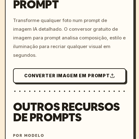
PROMPT
/imagine prompt: cinemati
c, cyberpunk sunset, neon
colors, 8k --v 6.0
Transforme qualquer foto num prompt de
imagem IA detalhado. O conversor gratuito de
imagem para prompt analisa composição, estilo e
iluminação para recriar qualquer visual em
segundos.
CONVERTER IMAGEM EM PROMPT
OUTROS RECURSOS
DE PROMPTS
POR MODELO