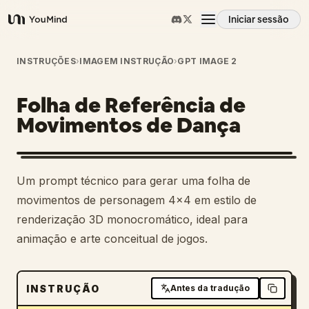
Iniciar sessão
YouMind
Visão geral
INSTRUÇÕES
›
IMAGEM INSTRUÇÃO
›
GPT IMAGE 2
Folha de Referência de
Casos de uso
Movimentos de Dança
Habilidades
Um prompt técnico para gerar uma folha de
Prompts
movimentos de personagem 4x4 em estilo de
renderização 3D monocromático, ideal para
animação e arte conceitual de jogos.
Preços
Transferir
INSTRUÇÃO
Antes da tradução