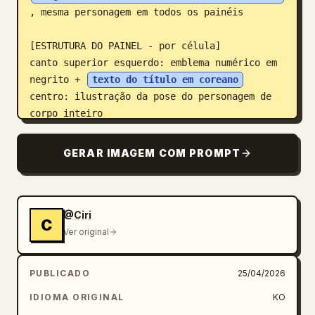
, mesma personagem em todos os painéis

[ESTRUTURA DO PAINEL - por célula]

canto superior esquerdo: emblema numérico em 
negrito + 
texto do título em coreano
centro: ilustração da pose do personagem de 
corpo inteiro

canto inferior esquerdo: 
texto da descrição em coreano (3-4 linhas)
GERAR IMAGEM COM PROMPT
sobreposição: setas direcionais indicando a 
direção do movimento

[SETAS / INDICADORES DE MOVIMENTO]

@Ciri
C
setas curvas, setas retas, indicadores de 
Ver original
rotação circular, 

colocados ao redor do personagem para mostrar 
PUBLICADO
25/04/2026
o fluxo e a direção do movimento

IDIOMA ORIGINAL
KO