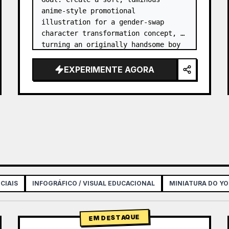
anime-style promotional 
illustration for a gender-swap 
character transformation concept, 
turning an originally handsome boy 
into an adorable girl while 
preserving the original atmosphere.

EXPERIMENTE AGORA
Canvas: Square 1:1 composition, 
high-reso…
CIAIS
INFOGRÁFICO / VISUAL EDUCACIONAL
MINIATURA DO Y
EM DESTAQUE