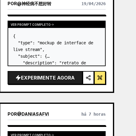
POR
@
神经病不想好转
19/04/2026
VER PROMPT COMPLETO
{

  "type": "mockup de interface de 
live stream",

  "subject": {

    "description": "retrato de 
Elon Musk
, sorrindo, vestindo uma 
camiseta preta com um gráfico 
EXPERIMENTE AGORA
técnico esquemático em branco",

    "background": "o lado…
POR
@
DANIASAFVI
há 7 horas
VER PROMPT COMPLETO