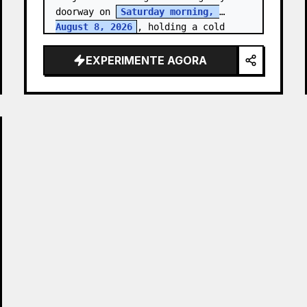
doorway on 
Saturday morning, 
August 8, 2026
, holding a cold 
clear tumbler with 
iced fruit tea
…
EXPERIMENTE AGORA