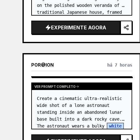
on the polished wooden veranda of a 
traditional Japanese house, framed 
by open sliding glass-and-wood 
doors. She wears a white sailor-
EXPERIMENTE AGORA
style school uniform top w…
POR
@
ION
há 7 horas
VER PROMPT COMPLETO
Create a cinematic ultra-realistic 
wide shot of a lone astronaut 
standing inside an abandoned lunar 
base built into a dark rocky cave. 
The astronaut wears a bulky 
white
EVA suit and helmet, seen from 
behind and sligh…