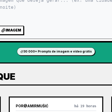
IMAGEM
30 000+ Prompts de imagem e vídeo grátis
QUE
POR
@
AMIRMUŠIĆ
há 19 horas