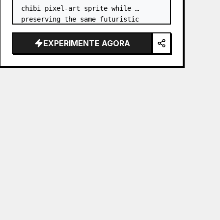
chibi pixel-art sprite while 
preserving the same futuristic 
samurai armor design, horned 
helmet, black/teal/magenta color 
EXPERIMENTE AGORA
accents, glowing cyan energy 
details,…