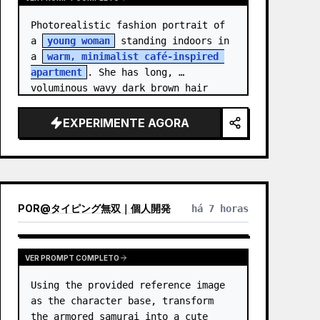
Photorealistic fashion portrait of 
a 
young woman
 standing indoors in 
a 
warm, minimalist café-inspired 
apartment
. She has long, 
voluminous wavy dark brown hair 
cascading over her shoulders,…
EXPERIMENTE AGORA
POR
@
タイピング無双｜個人開発
há 7 horas
VER PROMPT COMPLETO
Using the provided reference image 
as the character base, transform 
the armored samurai into a cute 