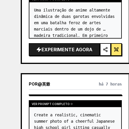
Uma ilustração de anime altamente 
dinâmica de duas garotas envolvidas 
em uma batalha feroz de artes 
marciais dentro de um dojo de 
madeira tradicional. Em primeiro 
plano, uma garota com {argument 
name="character 1 hair" 
EXPERIMENTE AGORA
default="cabelo preto em um coque 
alto co…
POR
@
英爺
há 7 horas
VER PROMPT COMPLETO
Create a realistic, cinematic 
summer photo of a cheerful Japanese 
high school girl sitting casually 