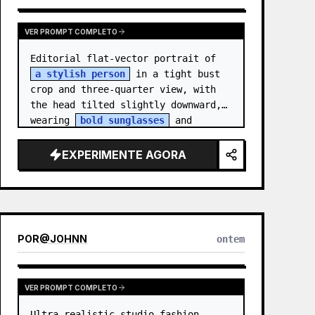
VER PROMPT COMPLETO
Editorial flat-vector portrait of 
a stylish person
 in a tight bust 
crop and three-quarter view, with 
the head tilted slightly downward, 
wearing 
bold sunglasses
 and 
[ACCESSORY]. Style the…
EXPERIMENTE AGORA
POR
@
JOHNN
ontem
VER PROMPT COMPLETO
Ultra-realistic studio fashion 