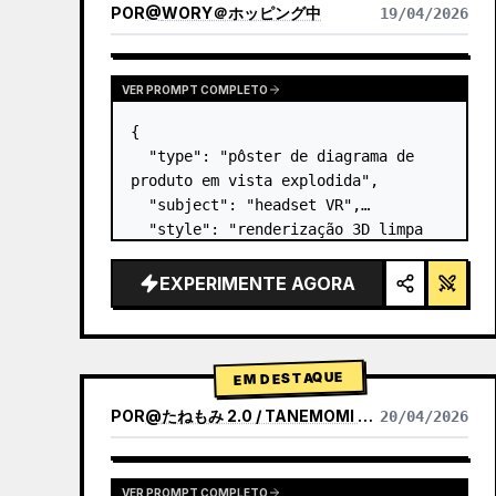
POR
@
WORY＠ホッピング中
19/04/2026
VER PROMPT COMPLETO
{

  "type": "pôster de diagrama de 
produto em vista explodida",

  "subject": "headset VR",

  "style": "renderização 3D limpa 
de alta tecnologia, iluminação de 
estúdio, detalhes brilhantes",

EXPERIMENTE AGORA
  "background": "{argument 
name=\"background color\" 
default=\"gradien…
EM DESTAQUE
POR
@
たねもみ 2.0 / TANEMOMI VER2.0
20/04/2026
VER PROMPT COMPLETO