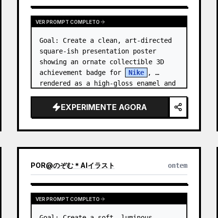
VER PROMPT COMPLETO
Goal: Create a clean, art-directed 
square-ish presentation poster 
showing an ornate collectible 3D 
achievement badge for 
Nike
, 
rendered as a high-gloss enamel and 
polished-metal digital medal.

EXPERIMENTE AGORA
Canvas: Wide 16:9 white stu…
POR
@
のぞむ＊AIイラスト
ontem
VER PROMPT COMPLETO
Goal: Create a soft, luminous 