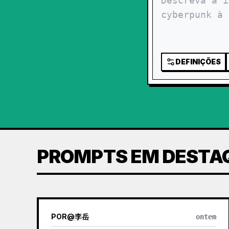
DEFINIÇÕES
PROMPTS EM DESTA
POR
@
李岳
ontem