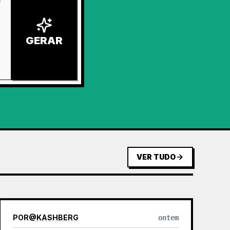
GERAR
VER TUDO
POR
@
KASHBERG
ontem