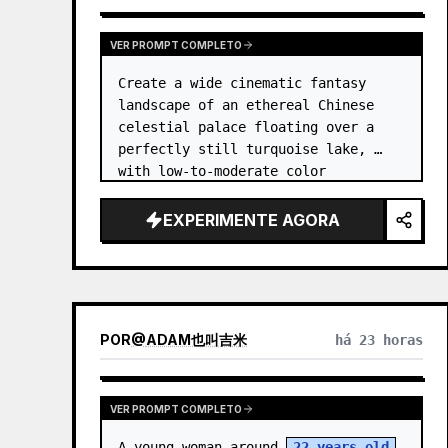
VER PROMPT COMPLETO
Create a wide cinematic fantasy 
landscape of an ethereal Chinese 
celestial palace floating over a 
perfectly still turquoise lake, 
with low-to-moderate color 
saturation and a dreamy refined 
atmosphere. Center the composition 
EXPERIMENTE AGORA
on an enormous white jade and pale 
a…
POR
@
ADAM也叫吉米
há 23 horas
VER PROMPT COMPLETO
A young woman around 
22 years old