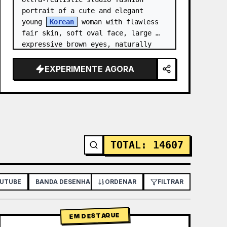
portrait of a cute and elegant 
young 
Korean
 woman with flawless 
fair skin, soft oval face, large 
expressive brown eyes, naturally 
rosy lips, delicate nose, and long 
silky black hair styled in…
EXPERIMENTE AGORA
TOTAL
:
14607
OUTUBE
BANDA DESENHADA / STORYBOARD
ORDENAR
FILTRAR
PÔSTER / FOLHETO
EM DESTAQUE