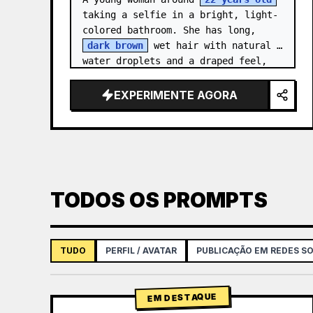
taking a selfie in a bright, light-
colored bathroom. She has long, 
dark brown
 wet hair with natural 
water droplets and a draped feel, 
wrapped in a clean {a…
EXPERIMENTE AGORA
TODOS OS PROMPTS
TUDO
PERFIL / AVATAR
PUBLICAÇÃO EM REDES SO
EM DESTAQUE