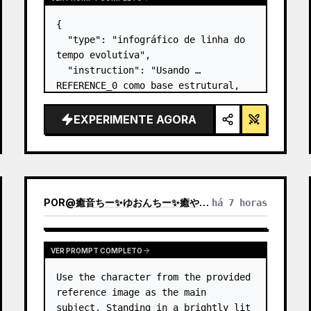
{

  "type": "infográfico de linha do 
tempo evolutiva",

  "instruction": "Usando 
REFERENCE_0 como base estrutural, 
transforme o design vetorial plano 
em um infográfico 3D altamente 
EXPERIMENTE AGORA
realista. Substitua as rampas lisas 
por degraus de pedra distintos e 
atualize to…
POR
@
癒音ちー✨ゆおんちー✨癒やし声ASMRとAI
há 7 horas
VER PROMPT COMPLETO
Use the character from the provided 
reference image as the main 
subject. Standing in a brightly lit 