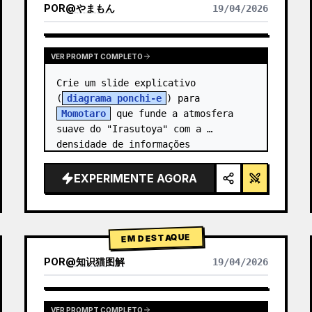
POR
@
やまもん
19/04/2026
VER RESULTADOS DE OUTROS MODELOS
VER PROMPT COMPLETO
Crie um slide explicativo 
(
diagrama ponchi-e
) para 
Momotaro
 que funde a atmosfera 
suave do "Irasutoya" com a 
densidade de informações 
impressionante dos "slides de 
Kasumigaseki".
EXPERIMENTE AGORA
EM DESTAQUE
POR
@
知识猫图解
19/04/2026
VER PROMPT COMPLETO