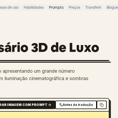
asos de uso
Habilidades
Prompts
Preços
Transferir
Blogu
sário 3D de Luxo
rão apresentando um grande número
m iluminação cinematográfica e sombras
RAR IMAGEM COM PROMPT
Antes da tradução