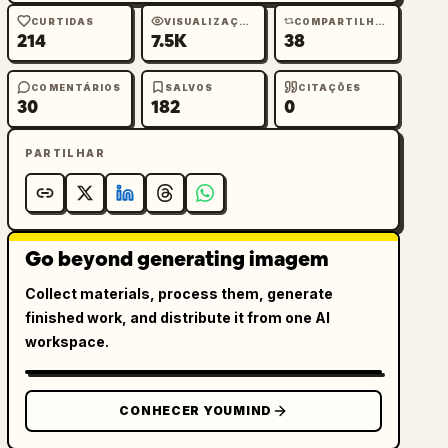
CURTIDAS
VISUALIZAÇÕES
COMPARTILHAMENTOS
214
7.5K
38
COMENTÁRIOS
SALVOS
CITAÇÕES
30
182
0
PARTILHAR
Go beyond generating imagem
Collect materials, process them, generate
finished work, and distribute it from one AI
workspace.
CONHECER YOUMIND