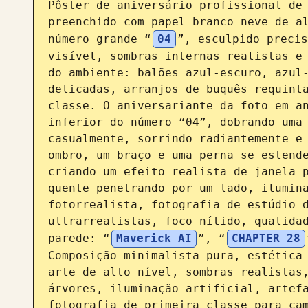
Pôster de aniversário profissional de 
preenchido com papel branco neve de al
número grande “
04
”, esculpido precis
visível, sombras internas realistas e 
do ambiente: balões azul-escuro, azul-
delicadas, arranjos de buquês requinta
classe. O aniversariante da foto em an
inferior do número “04”, dobrando uma 
casualmente, sorrindo radiantemente e 
ombro, um braço e uma perna se estende
criando um efeito realista de janela p
quente penetrando por um lado, ilumina
fotorrealista, fotografia de estúdio d
ultrarrealistas, foco nítido, qualidad
parede: “
Maverick AI
”, “
CHAPTER 28
Composição minimalista pura, estética 
arte de alto nível, sombras realistas,
árvores, iluminação artificial, artefa
fotografia de primeira classe para cam