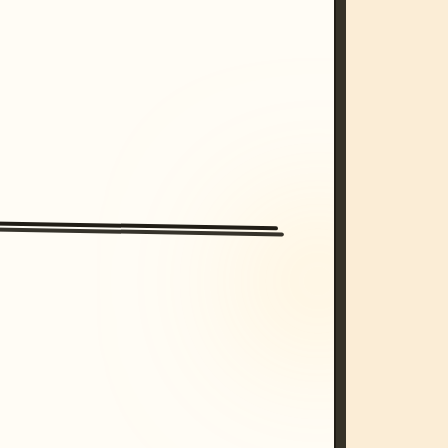
/imagine prompt: cinematic, cyberpunk s
unset, neon colors, 8k --v 6.0