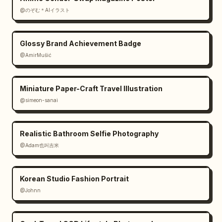
@のぞむ＊AIイラスト
Glossy Brand Achievement Badge
@AmirMušić
Miniature Paper-Craft Travel Illustration
@simeon-sanai
Realistic Bathroom Selfie Photography
@Adam也叫吉米
Korean Studio Fashion Portrait
@Johnn