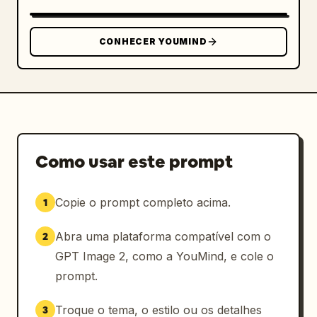
Paleta de cores de luxo: marfim, ouro 
champanhe, rosa-claro, branco pérola, bege 
CONHECER YOUMIND
suave.

Renderização fotorrealista ultra-detalhada, 
profundidade de campo premium, sombras 
naturais, materiais realistas, qualidade de 
campanha publicitária de luxo, composição 
limpa, estilo sofisticado, sem distorções, 
Como usar este prompt
sem artefatos de IA, qualidade de obra-prima.
Copie o prompt completo acima.
1
Abra uma plataforma compatível com o
2
GPT Image 2, como a YouMind, e cole o
prompt.
Troque o tema, o estilo ou os detalhes
3