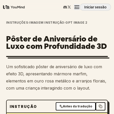
Iniciar sessão
YouMind
Visão geral
INSTRUÇÕES
›
IMAGEM INSTRUÇÃO
›
GPT IMAGE 2
Pôster de Aniversário de
Casos de uso
Luxo com Profundidade 3D
Habilidades
Um sofisticado pôster de aniversário de luxo com
Prompts
efeito 3D, apresentando mármore marfim,
elementos em ouro rosa metálico e arranjos florais,
com uma criança interagindo com o layout.
Preços
Transferir
INSTRUÇÃO
Antes da tradução