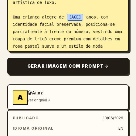
artística de luxo.

Uma criança alegre de 
[AGE]
 anos, com 
identidade facial preservada, posiciona-se 
parcialmente à frente do número, vestindo uma 
roupa de tricô creme premium com detalhes em 
rosa pastel suave e um estilo de moda 
infantil luxuoso. Riso natural e genuíno, 
olhos brilhantes, pose confiante.

GERAR IMAGEM COM PROMPT
O rosto, um braço e uma perna da criança 
estendem-se além dos elementos decorativos do 
primeiro plano, criando um efeito de 
@Aijaz
A
profundidade 3D imersivo e em camadas, com 
Ver original
perspectiva realista e interação de sombras.

PUBLICADO
13/06/2026
A luz suave do pôr do sol entra através de 
grandes janelas arquitetônicas, produzindo 
IDIOMA ORIGINAL
EN
reflexos elegantes, brilho cinematográfico e 