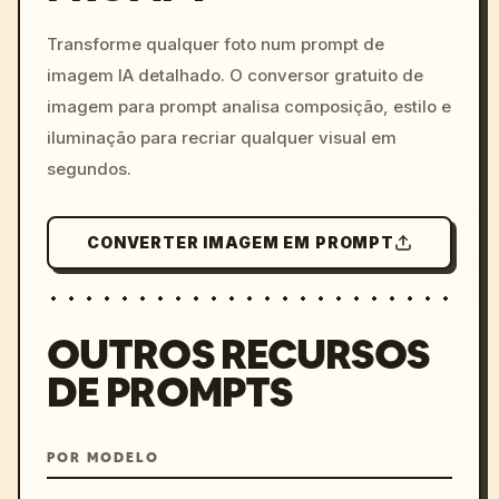
c, cyberpunk sunset, neon
colors, 8k --v 6.0
Transforme qualquer foto num prompt de
imagem IA detalhado. O conversor gratuito de
imagem para prompt analisa composição, estilo e
iluminação para recriar qualquer visual em
segundos.
CONVERTER IMAGEM EM PROMPT
OUTROS RECURSOS
DE PROMPTS
POR MODELO