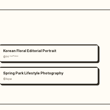
Korean Floral Editorial Portrait
@𝟡𝟜 ᴾᴸᴬʸᶠᴼᴿᴳᴱ
Spring Park Lifestyle Photography
@Aqsa