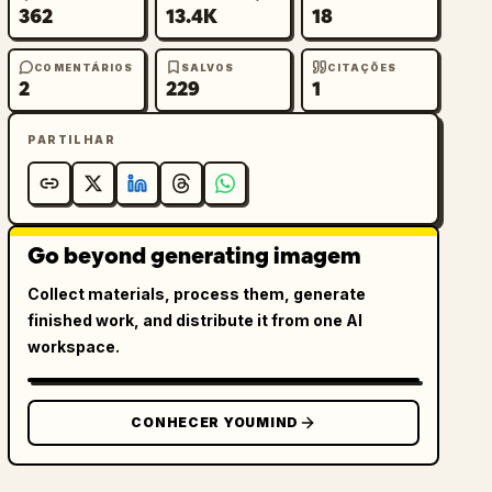
362
13.4K
18
COMENTÁRIOS
SALVOS
CITAÇÕES
2
229
1
PARTILHAR
Go beyond generating imagem
Collect materials, process them, generate
finished work, and distribute it from one AI
workspace.
CONHECER YOUMIND