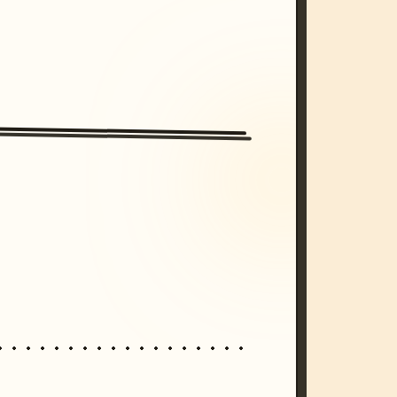
/imagine prompt: cinematic, cyberpunk s
unset, neon colors, 8k --v 6.0