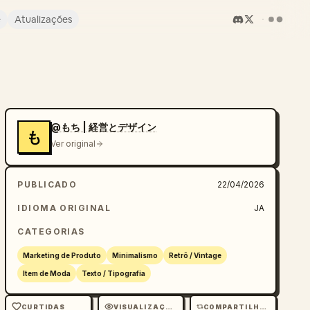
e
Atualizações
@もち | 経営とデザイン
も
Ver original
PUBLICADO
22/04/2026
IDIOMA ORIGINAL
JA
CATEGORIAS
Marketing de Produto
Minimalismo
Retrô / Vintage
Item de Moda
Texto / Tipografia
CURTIDAS
VISUALIZAÇÕES
COMPARTILHAMENTOS