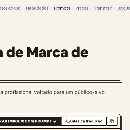
asos de uso
Habilidades
Prompts
Preços
Transferir
Blogu
a de Marca de
a profissional voltado para um público-alvo
RAR IMAGEM COM PROMPT
Antes da tradução