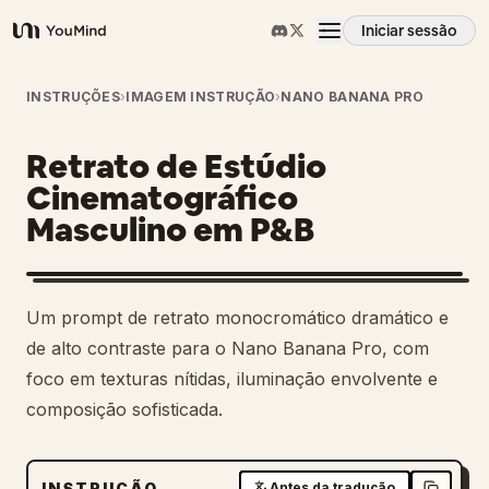
Iniciar sessão
YouMind
Visão geral
INSTRUÇÕES
›
IMAGEM INSTRUÇÃO
›
NANO BANANA PRO
Retrato de Estúdio
Casos de uso
Cinematográfico
Masculino em P&B
Habilidades
Prompts
Um prompt de retrato monocromático dramático e
de alto contraste para o Nano Banana Pro, com
Preços
foco em texturas nítidas, iluminação envolvente e
composição sofisticada.
Transferir
INSTRUÇÃO
Antes da tradução