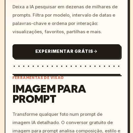
Deixa a IA pesquisar em dezenas de milhares de
prompts. Filtra por modelo, intervalo de datas e
palavras-chave e ordena por interação:
visualizações, favoritos, partilhas e mais.
EXPERIMENTAR GRÁTIS
FERRAMENTAS DE VISÃO
IMAGEM PARA
PROMPT
/imagine prompt: cinemati
c, cyberpunk sunset, neon
colors, 8k --v 6.0
Transforme qualquer foto num prompt de
imagem IA detalhado. O conversor gratuito de
imagem para prompt analisa composição, estilo e