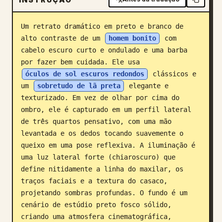
Blogue
Um retrato dramático em preto e branco de 
alto contraste de um 
homem bonito
 com 
Atualizações
cabelo escuro curto e ondulado e uma barba 
por fazer bem cuidada. Ele usa 
óculos de sol escuros redondos
 clássicos e 
um 
sobretudo de lã preta
 elegante e 
texturizado. Em vez de olhar por cima do 
ombro, ele é capturado em um perfil lateral 
de três quartos pensativo, com uma mão 
levantada e os dedos tocando suavemente o 
queixo em uma pose reflexiva. A iluminação é 
uma luz lateral forte (chiaroscuro) que 
define nitidamente a linha do maxilar, os 
traços faciais e a textura do casaco, 
projetando sombras profundas. O fundo é um 
cenário de estúdio preto fosco sólido, 
criando uma atmosfera cinematográfica, 