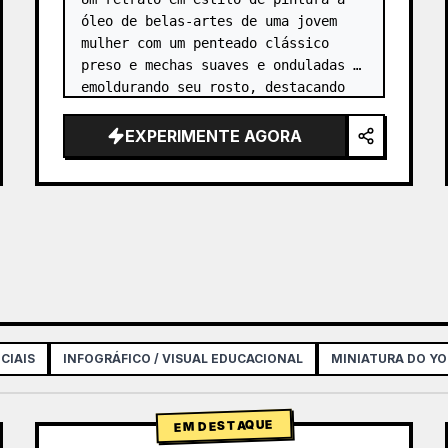
óleo de belas-artes de uma jovem 
mulher com um penteado clássico 
preso e mechas suaves e onduladas 
emoldurando seu rosto, destacando 
olhos 
verde-avelã
 expressivos, 
leves sardas no nariz e…
EXPERIMENTE AGORA
CIAIS
INFOGRÁFICO / VISUAL EDUCACIONAL
MINIATURA DO Y
EM DESTAQUE