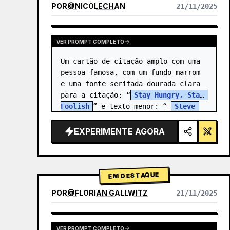
POR
@
NICOLECHAN
21/11/2025
VER RESULTADOS DE OUTROS MODELOS
VER PROMPT COMPLETO
Um cartão de citação amplo com uma 
pessoa famosa, com um fundo marrom 
e uma fonte serifada dourada clara 
para a citação: “
Stay Hungry, Stay 
Foolish
” e texto menor: “—
Steve 
Jobs
.” Há um…
EXPERIMENTE AGORA
EM DESTAQUE
POR
@
FLORIAN GALLWITZ
21/11/2025
VER PROMPT COMPLETO