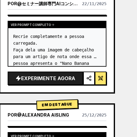
POR
@
セミナー講師専門AIコンシェルジュ｜工藤 晶
22/11/2025
VER RESULTADOS DE OUTROS MODELOS
VER PROMPT COMPLETO
Recrie completamente a pessoa 
carregada.

Faça dela uma imagem de cabeçalho 
para um artigo de nota onde essa 
pessoa apresenta o "Nano Banana 
Pro". …
EXPERIMENTE AGORA
EM DESTAQUE
POR
@
ALEXANDRA AISLING
25/12/2025
VER RESULTADOS DE OUTROS MODELOS
VER PROMPT COMPLETO