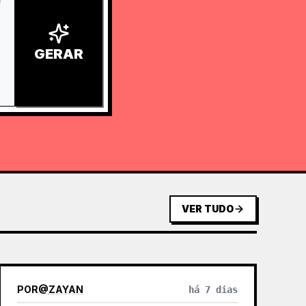
GERAR
VER TUDO
POR
@
ZAYAN
há 7 dias