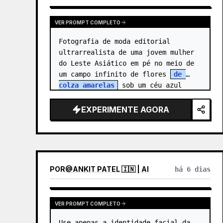
VER PROMPT COMPLETO
Fotografia de moda editorial 
ultrarrealista de uma jovem mulher 
do Leste Asiático em pé no meio de 
um campo infinito de flores 
de 
colza amarelas
 sob um céu azul 
profundo cristalino. Ela é 
capturada de um ângulo ligeirame…
EXPERIMENTE AGORA
POR
@
ANKIT PATEL 🇮🇳 | AI
há 6 dias
VER PROMPT COMPLETO
Use apenas a identidade facial da 