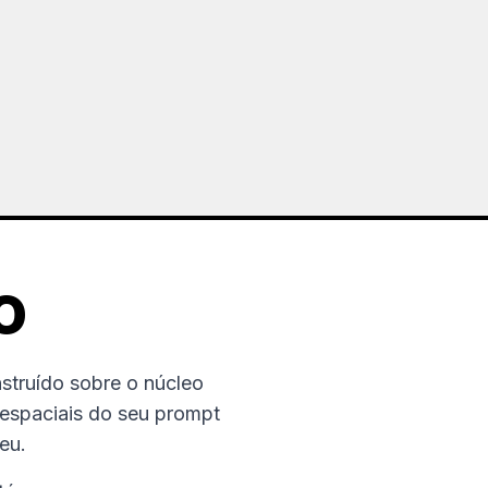
O
truído sobre o núcleo
s espaciais do seu prompt
eu.