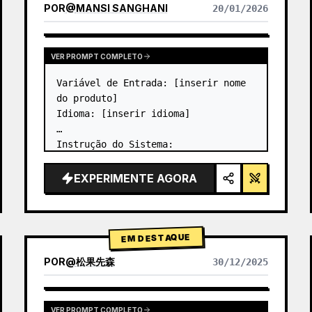
POR
@
MANSI SANGHANI
20/01/2026
VER RESULTADOS DE OUTROS MODELOS
VER PROMPT COMPLETO
Variável de Entrada: [inserir nome 
do produto]

Idioma: [inserir idioma]

Instrução do Sistema:

Crie uma imagem de um infográfico 
de produto em grade Bento de vidro 
EXPERIMENTE AGORA
líquido premium com 8 módulos (os 
cartões de 2 a 8 mostram apenas 
títulos de texto).

1) Análise…
EM DESTAQUE
POR
@
松果先森
30/12/2025
VER PROMPT COMPLETO