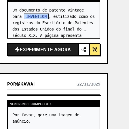
Um documento de patente vintage 
para 
INVENTION
, estilizado como os 
registros do Escritório de Patentes 
dos Estados Unidos do final do 
século XIX. A página apresenta 
desenhos técnicos precisos com 
legendas numeradas (Fig. …
EXPERIMENTE AGORA
POR
@
KAWAI
22/11/2025
VER PROMPT COMPLETO
Por favor, gere uma imagem de 
anúncio.
