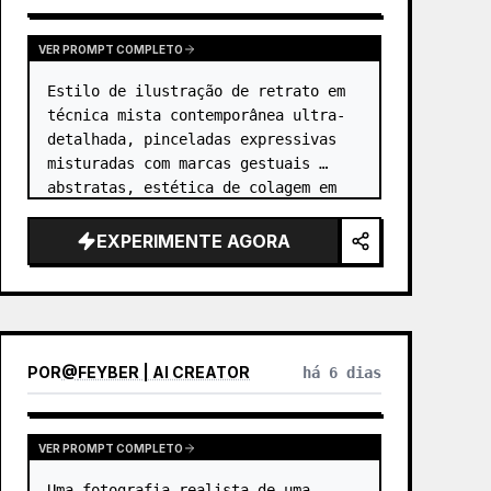
VER PROMPT COMPLETO
Estilo de ilustração de retrato em 
técnica mista contemporânea ultra-
detalhada, pinceladas expressivas 
misturadas com marcas gestuais 
abstratas, estética de colagem em 
camadas combinando respingos de 
tinta, rabiscos, formas 
EXPERIMENTE AGORA
fragmentadas e sobreposições 
semitra…
POR
@
FEYBER | AI CREATOR
há 6 dias
VER PROMPT COMPLETO
Uma fotografia realista de uma 