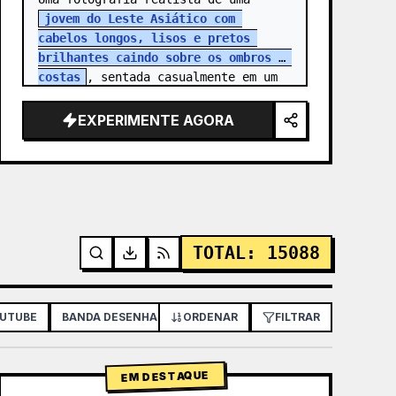
jovem do Leste Asiático com 
cabelos longos, lisos e pretos 
brilhantes caindo sobre os ombros e 
costas
, sentada casualmente em um 
paredão de concreto branco baixo. 
Ela está vestindo uma {argumen…
EXPERIMENTE AGORA
TOTAL
:
15088
OUTUBE
BANDA DESENHADA / STORYBOARD
ORDENAR
FILTRAR
PÔSTER / FOLHETO
EM DESTAQUE