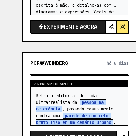
escrita à mão, e detalhe-as com 
diagramas e expressões fáceis de 
entender, como se um professor as 
tivesse escrito.
EXPERIMENTE AGORA
POR
@
WEINBERG
há 6 dias
VER PROMPT COMPLETO
Retrato editorial de moda 
ultrarrealista da 
pessoa na 
referência
, posando casualmente 
contra uma 
parede de concreto 
bruto liso em um cenário urbano
. 
Mãos nos bolsos da jaqueta, 
expressã…