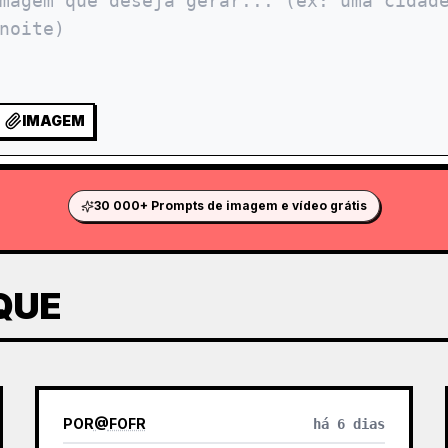
IMAGEM
30 000+ Prompts de imagem e vídeo grátis
QUE
POR
@
FOFR
há 6 dias