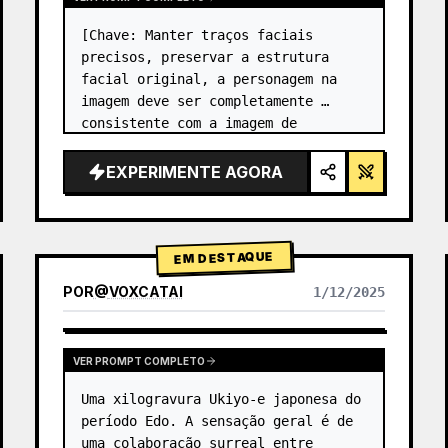
[Chave: Manter traços faciais 
precisos, preservar a estrutura 
facial original, a personagem na 
imagem deve ser completamente 
consistente com a imagem de 
referência carregada] Foto de 
estúdio de alta qualidade em grade 
EXPERIMENTE AGORA
2x2. Painel superior esquerdo 
(fundo azul-…
EM DESTAQUE
POR
@
VOXCATAI
1/12/2025
VER PROMPT COMPLETO
Uma xilogravura Ukiyo-e japonesa do 
período Edo. A sensação geral é de 
uma colaboração surreal entre 