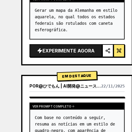
Gerar um mapa da Alemanha em estilo 
aquarela, no qual todos os estados 
federais são rotulados com caneta 
esferográfica.
EXPERIMENTE AGORA
EM DESTAQUE
POR
@
ひでもん | AI開発@ニュース発信
22/11/2025
VER RESULTADOS DE OUTROS MODELOS
VER PROMPT COMPLETO
Com base no conteúdo a seguir, 
resuma as notícias em um estilo de 
quadro-negro, com aparência de 