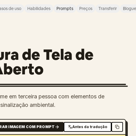
asos de uso
Habilidades
Prompts
Preços
Transferir
Blogu
ra de Tela de
Aberto
game em terceira pessoa com elementos de
 sinalização ambiental.
RAR IMAGEM COM PROMPT
Antes da tradução