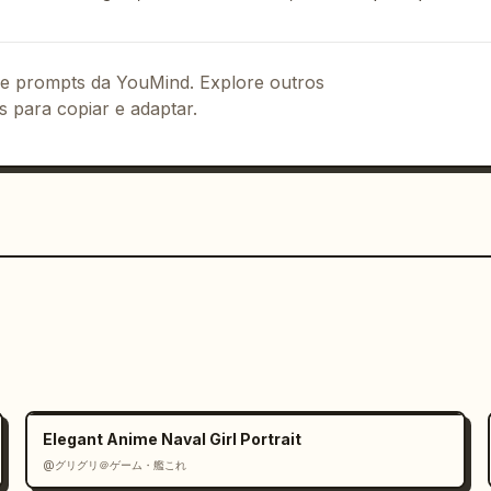
 de prompts da YouMind. Explore outros
s para copiar e adaptar.
ISLAND"

OOTAGE"

Elegant Anime Naval Girl Portrait
@グリグリ＠ゲーム・艦これ