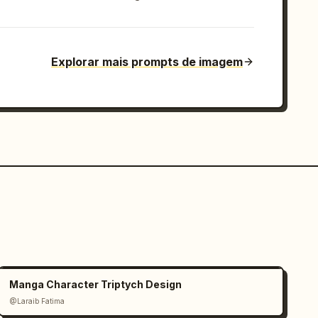
Explorar mais prompts de imagem
Manga Character Triptych Design
@Laraib Fatima‎