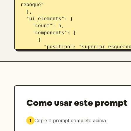
reboque"

  },

  "ui_elements": {

    "count": 5,

    "components": [

      {

        "position": "superior esquerdo",

        "type": "objetivo de missão",

        "text": "
MEET RAUL
\n
Raul ha
      },

      {

        "position": "superior direito",

        "type": "HUD de status",

        "text": "13:47\n$1.142",

Como usar este prompt
        "icon": "palmeira rosa"

      },

      {

Copie o prompt completo acima.
1
        "position": "inferior esquerdo",
