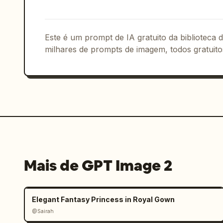
        "type": "minimapa",

        "description": "mapa circular com borda roxa, ícones de mapa brancos 
incluindo 'N' para norte"

      },

Este é um prompt de IA gratuito da biblioteca
      {

milhares de prompts de imagem, todos gratuito
        "position": "inferior esquerdo, à direita do minimapa",

        "type": "texto de localização",

        "text": "
LEONIDA KEYS
\nPALM 
      },

      {

        "position": "inferior direito",

        "type": "marca d'água",

        "text": "
GTA VI
\nPRE-ALPHA F
      }

Mais de GPT Image 2
    ]

  }

}
Elegant Fantasy Princess in Royal Gown
@Sairah