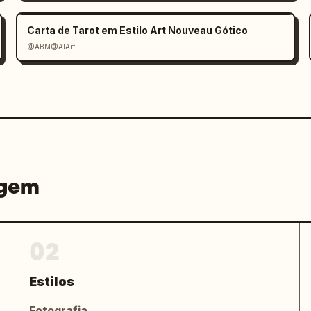
Carta de Tarot em Estilo Art Nouveau Gótico
@ABM@AIArt
agem
02
Estilos
Fotografia