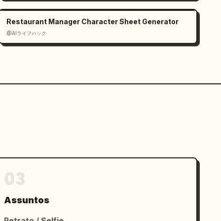
Restaurant Manager Character Sheet Generator
@AIライフハック
03
Assuntos
Retrato / Selfie