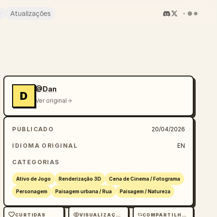
e
Atualizações
@Dan
D
Ver original
PUBLICADO
20/04/2026
IDIOMA ORIGINAL
EN
CATEGORIAS
Ativo de Jogo
Renderização 3D
Cena de Cinema / Fotograma
Personagem
Paisagem urbana / Rua
Paisagem / Natureza
CURTIDAS
VISUALIZAÇÕES
COMPARTILHAMENTOS