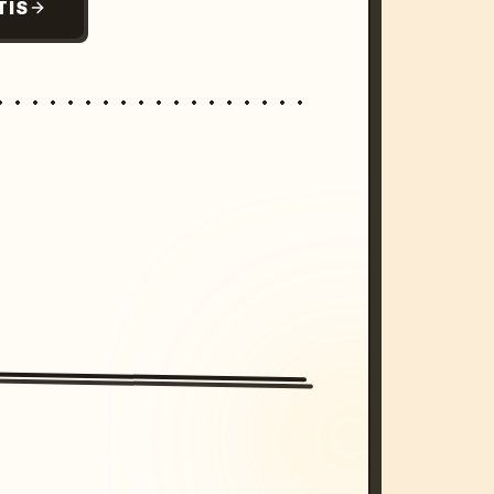
TIS
/imagine prompt: cinematic, cyberpunk s
unset, neon colors, 8k --v 6.0