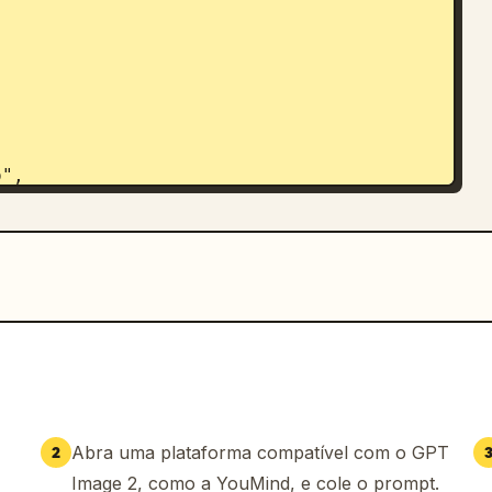
s some work for you at his boatyard
"

Abra uma plataforma compatível com o GPT
2
Image 2, como a YouMind, e cole o prompt.