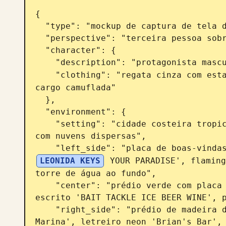
{

  "type": "mockup de captura de tela de videogame",

  "perspective": "terceira pessoa sobre o ombro",

  "character": {

    "description": "protagonista masculino visto de costas",

    "clothing": "regata cinza com est
cargo camuflada"

  },

  "environment": {

    "setting": "cidade costeira tropical, estrada de terra, dia ensolarado 
com nuvens dispersas",

    "left_side": "placa de boas-vin
LEONIDA KEYS
 YOUR PARADISE', flaming
torre de água ao fundo",

    "center": "prédio verde com placa 'FISH' e desenho de um marlim, placa 
escrito 'BAIT TACKLE ICE BEER WINE', p
    "right_side": "prédio de madeira de dois andares 'Brian's Boat Works & 
Marina', letreiro neon 'Brian's Bar', 