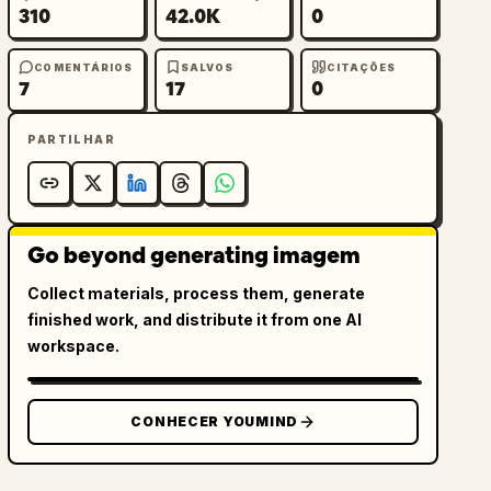
310
42.0K
0
COMENTÁRIOS
SALVOS
CITAÇÕES
7
17
0
PARTILHAR
Go beyond generating imagem
Collect materials, process them, generate
finished work, and distribute it from one AI
workspace.
CONHECER YOUMIND