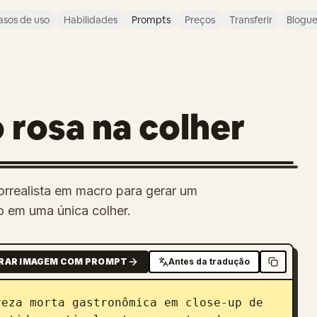
asos de uso
Habilidades
Prompts
Preços
Transferir
Blogu
rosa na colher
rrealista em macro para gerar um
o em uma única colher.
RAR IMAGEM COM PROMPT
Antes da tradução
eza morta gastronômica em close-up de 