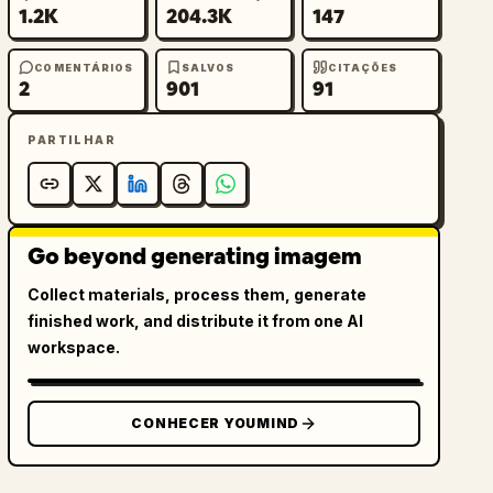
1.2K
204.3K
147
COMENTÁRIOS
SALVOS
CITAÇÕES
2
901
91
PARTILHAR
Go beyond generating imagem
Collect materials, process them, generate
finished work, and distribute it from one AI
workspace.
CONHECER YOUMIND