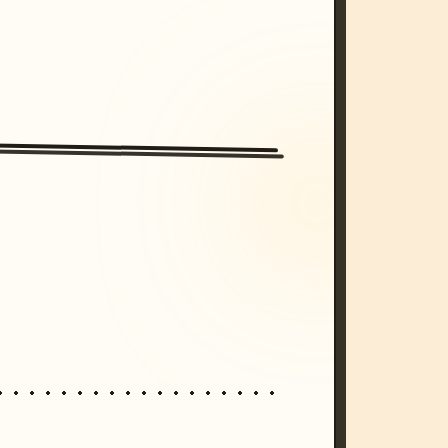
/imagine prompt: cinematic, cyberpunk s
unset, neon colors, 8k --v 6.0