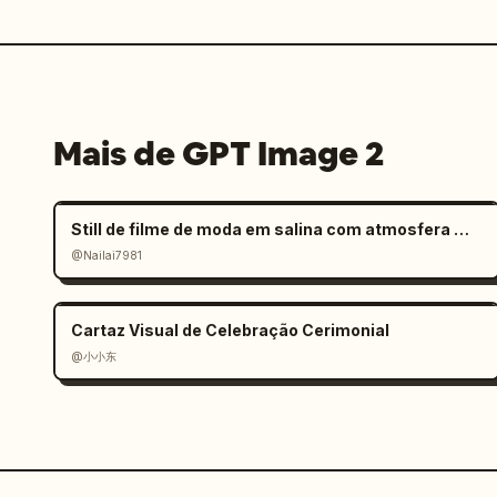
Mais de GPT Image 2
Still de filme de moda em salina com atmosfera melancólica
@Nailai7981
Cartaz Visual de Celebração Cerimonial
@小小东