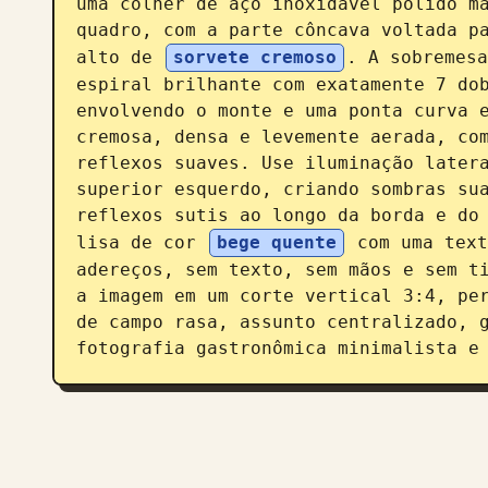
uma colher de aço inoxidável polido ma
quadro, com a parte côncava voltada pa
alto de 
sorvete cremoso
. A sobremesa
espiral brilhante com exatamente 7 dob
envolvendo o monte e uma ponta curva e
cremosa, densa e levemente aerada, com
reflexos suaves. Use iluminação latera
superior esquerdo, criando sombras sua
reflexos sutis ao longo da borda e do 
lisa de cor 
bege quente
 com uma text
adereços, sem texto, sem mãos e sem ti
a imagem em um corte vertical 3:4, per
de campo rasa, assunto centralizado, g
fotografia gastronômica minimalista e