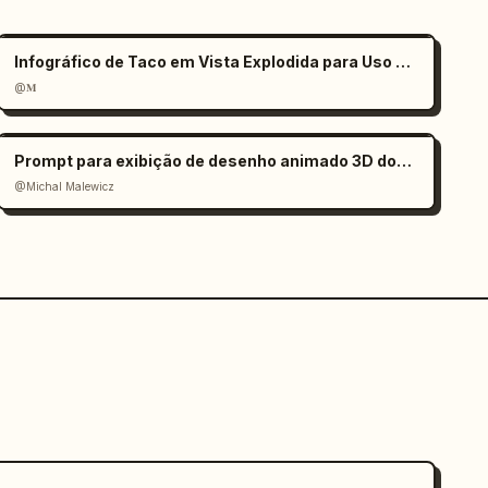
Infográfico de Taco em Vista Explodida para Uso Comercial
@𝐌
Prompt para exibição de desenho animado 3D dos edifícios mais altos da cidade
@Michal Malewicz