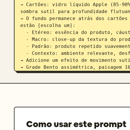
→ Cartões: vidro líquido Apple (85-90%
sombra sutil para profundidade flutuan
→ O fundo permanece atrás dos cartões 
estão [escolha um]:

  - Etéreo: essência do produto, cáusticas leves, brilho abstrato

  - Macro: close-up da textura do produto, fortemente desfocado

  - Padrão: produto repetido suavemente com 10-15% de opacidade

  - Contexto: ambiente relevante, desfocado + dessaturado

→ Adicione um efeito de movimento suti
→ Grade Bento assimétrica, paisagem 16
→ Cartão principal: 28-30% | Módulos d
4) Conteúdo do Módulo (8 Cartões):

M1 — Principal: Produto exibido como f
estilizada (escolha um) em bela forma 
M2 — Benefícios Principais: 4 benefíci
M3 — Como Usar: 4 métodos de uso + íco
M4 — Métricas Chave: 5 pontos de dados
Como usar este prompt
Formato: [ícone] [Rótulo] [Valor em Ne
ALIMENTO: Calorias: [X] kcal/100g, Car