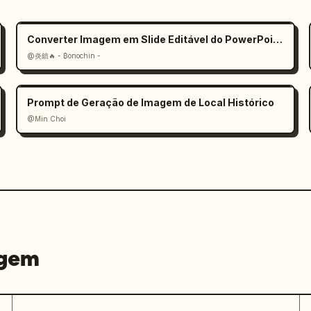
Converter Imagem em Slide Editável do PowerPoint Prompt
@炎鎮🔥 - ₿onochin -
Prompt de Geração de Imagem de Local Histórico
@Min Choi
agem