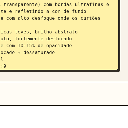
 transparente) com bordas ultrafinas e 
te e refletindo a cor de fundo

e com alto desfoque onde os cartões 
l

:9

e informação: 70-72%

oto real / vidro 3D / interpretação 
+ rótulo com o nome do produto

os exclusivos + ícones na cor principal

nes

 EXATOS

grito] [Unidade]

boidratos: [X]g (fibra [X]g, açúcar 