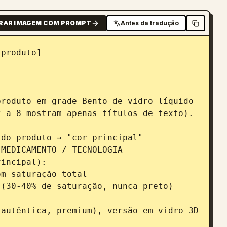
RAR IMAGEM COM PROMPT
Antes da tradução
produto]

roduto em grade Bento de vidro líquido 
 a 8 mostram apenas títulos de texto).

do produto → "cor principal"

MEDICAMENTO / TECNOLOGIA

incipal):

m saturação total

(30-40% de saturação, nunca preto)

autêntica, premium), versão em vidro 3D 