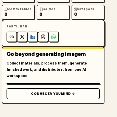
COMENTÁRIOS
SALVOS
CITAÇÕES
0
0
0
PARTILHAR
Go beyond generating imagem
Collect materials, process them, generate
finished work, and distribute it from one AI
workspace.
CONHECER YOUMIND