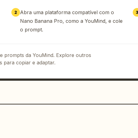
]: [X]mg ([X]% VD), [Mineral Chave]: 
Abra uma plataforma compatível com o
2
Nano Banana Pro, como a YouMind, e cole
ão: [X] mg, Início: [X] min, Duração: 
o prompt.
X] hrs, Peso: [X]g, [Especificação 
colos]

s com ícones de visto verde | 3 grupos 
 de prompts da YouMind. Explore outros
s para copiar e adaptar.
 ícones de aviso

etéticas com ícones

avidade com ícones

icações com ícones

cia, estatística global) + ícones

ráfico de vidro líquido ultra-premium.