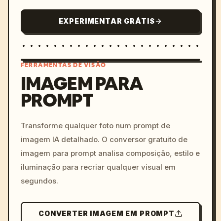
EXPERIMENTAR GRÁTIS
FERRAMENTAS DE VISÃO
IMAGEM PARA
PROMPT
/imagine prompt: cinemati
c, cyberpunk sunset, neon
colors, 8k --v 6.0
Transforme qualquer foto num prompt de
imagem IA detalhado. O conversor gratuito de
imagem para prompt analisa composição, estilo e
iluminação para recriar qualquer visual em
segundos.
CONVERTER IMAGEM EM PROMPT