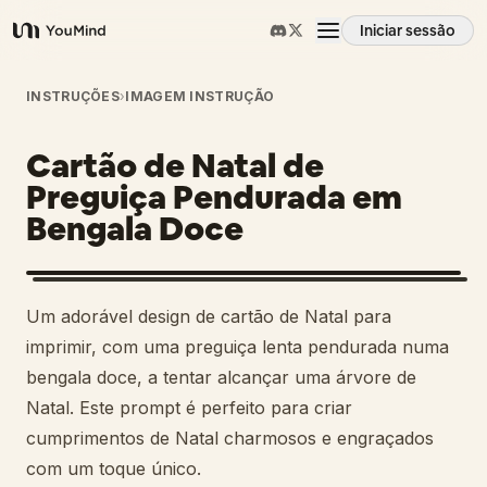
Iniciar sessão
YouMind
Visão geral
INSTRUÇÕES
›
IMAGEM INSTRUÇÃO
Cartão de Natal de
Casos de uso
Preguiça Pendurada em
Bengala Doce
Habilidades
Prompts
Um adorável design de cartão de Natal para
imprimir, com uma preguiça lenta pendurada numa
Preços
bengala doce, a tentar alcançar uma árvore de
Natal. Este prompt é perfeito para criar
cumprimentos de Natal charmosos e engraçados
Transferir
com um toque único.