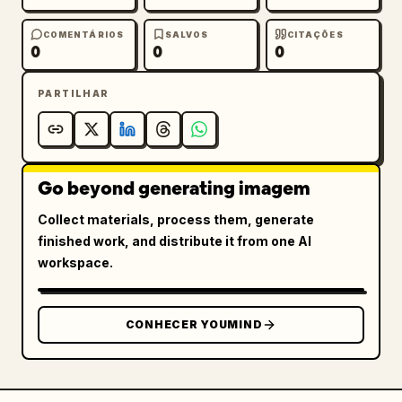
COMENTÁRIOS
SALVOS
CITAÇÕES
0
0
0
PARTILHAR
Go beyond generating imagem
Collect materials, process them, generate
finished work, and distribute it from one AI
workspace.
CONHECER YOUMIND